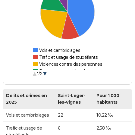
Vols et cambriolages
Trafic et usage de stupéfiants
Violences contre des personnes
Destructions et dégradations
1/2
Escroqueries et fraudes
Délits et crimes en
Saint-Léger-
Pour 1 000
2025
les-Vignes
habitants
Vols et cambriolages
22
10,22 ‰
Trafic et usage de
6
2,58 ‰
stupéfiants