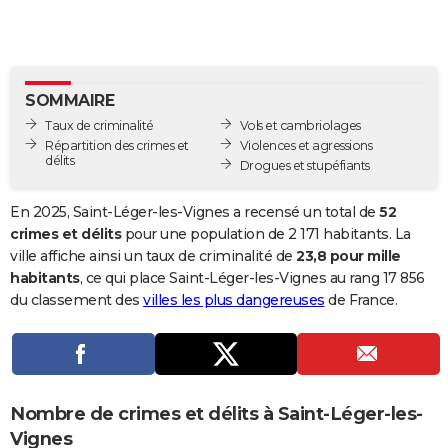
City break
Voyage de noces
Climat
Destinations
Voyage nature
Forum
+
PHOTO
GUIDES D'ACHAT
SOMMAIRE
BONS PLANS
Taux de criminalité
Vols et cambriolages
CARTE DE VOEUX
Répartition des crimes et
Violences et agressions
délits
Drogues et stupéfiants
Carte Bonne année
Carte Pâques
Carte de Noël
Carte Saint-Valentin
Carte d'anniversaire
DICTIONNAIRE
En 2025, Saint-Léger-les-Vignes a recensé un total de
52
Biographies
Expressions
Dictionnaire
Citations
Proverbes
PROGRAMME TV
crimes et délits
pour une population de 2 171 habitants. La
ville affiche ainsi un taux de criminalité de
23,8 pour mille
COPAINS D'AVANT
habitants
, ce qui place Saint-Léger-les-Vignes au rang 17 856
du classement des
villes les plus dangereuses
de France.
Se connecter
Collèges
Universités
Service militaire
S'inscrire
Lycées
Primaires
Entreprises
Avis de recherche
AVIS DE DÉCÈS
FORUM
Lifestyle
Sport
Television
Cinema
Bricolage
Culture
Auto
Voyage
Nombre de crimes et délits à Saint-Léger-les-
Vignes