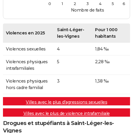
0
1
2
3
4
5
6
Nombre de faits
Saint-Léger-
Pour 1 000
Violences en 2025
les-Vignes
habitants
Violences sexuelles
4
1,84 ‰
Violences physiques
5
2,28 ‰
intrafamiliales
Violences physiques
3
1,38 ‰
hors cadre familial
Villes avec le plus d'agressions sexuelles
Villes avec le plus de violence intrafamiliale
Drogues et stupéfiants à Saint-Léger-les-
Vignes