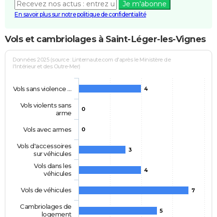
Je m'abonne
En savoir plus sur notre politique de confidentialité
Vols et cambriolages à Saint-Léger-les-Vignes
Données 2025 (source : Linternaute.com d'après le Ministère de
l'Intérieur et des Outre-Mer)
Vols sans violence …
4
Vols violents sans
0
arme
Vols avec armes
0
Vols d'accessoires
3
sur véhicules
Vols dans les
4
véhicules
Vols de véhicules
7
Cambriolages de
5
logement