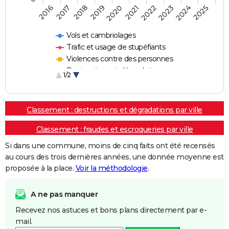
2018
2023
2017
2022
2016
2021
2020
2025
2019
2024
Vols et cambriolages
Trafic et usage de stupéfiants
Violences contre des personnes
Destructions et dégradations
1/2
Escroqueries et fraudes
Classement : destructions et dégradations par ville
Classement : fraudes et escroqueries par ville
Si dans une commune, moins de cinq faits ont été recensés
au cours des trois dernières années, une donnée moyenne est
proposée à la place.
Voir la méthodologie
.
A ne pas manquer
Recevez nos astuces et bons plans directement par e-
mail.