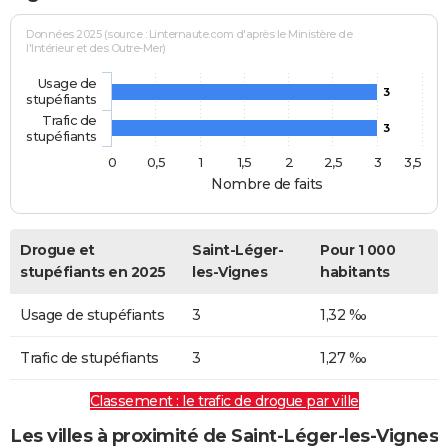
Données 2025 (source : Linternaute.com d'après le Ministère de
l'Intérieur et des Outre-Mer)
Usage de
3
stupéfiants
Trafic de
3
stupéfiants
0
0,5
1
1,5
2
2,5
3
3,5
Nombre de faits
Drogue et
Saint-Léger-
Pour 1 000
stupéfiants en 2025
les-Vignes
habitants
Usage de stupéfiants
3
1,32 ‰
Trafic de stupéfiants
3
1,27 ‰
Classement : le trafic de drogue par ville
Les villes à proximité de Saint-Léger-les-Vignes