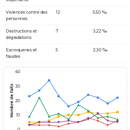
Violences contre des
12
5,50 ‰
personnes
Destructions et
7
3,22 ‰
dégradations
Escroqueries et
5
2,30 ‰
fraudes
40
Nombre de faits
30
20
10
0