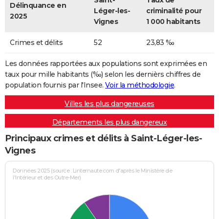
Saint-
Taux de
Délinquance en
Léger-les-
criminalité pour
2025
Vignes
1 000 habitants
Crimes et délits
52
23,83 ‰
Les données rapportées aux populations sont exprimées en
taux pour mille habitants (‰) selon les dernièrs chiffres de
population fournis par l'Insee.
Voir la méthodologie
.
Villes les plus dangereuses
Départements les plus dangereux
Principaux crimes et délits à Saint-Léger-les-
Vignes
Données 2025 (source : Linternaute.com d'après le Ministère de
l'Intérieur et des Outre-Mer)