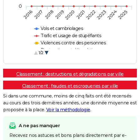
0
2018
2023
2017
2022
2016
2021
2020
2025
2019
2024
Vols et cambriolages
Trafic et usage de stupéfiants
Violences contre des personnes
Destructions et dégradations
1/2
Escroqueries et fraudes
Classement : destructions et dégradations par ville
Classement : fraudes et escroqueries par ville
Si dans une commune, moins de cinq faits ont été recensés
au cours des trois dernières années, une donnée moyenne est
proposée à la place.
Voir la méthodologie
.
A ne pas manquer
Recevez nos astuces et bons plans directement par e-