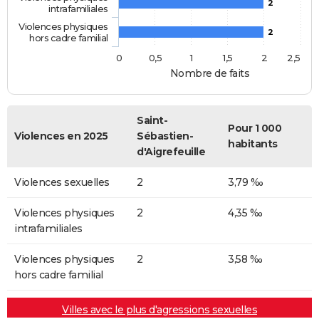
2
intrafamiliales
Violences physiques
2
hors cadre familial
0
0,5
1
1,5
2
2,5
Nombre de faits
Saint-
Pour 1 000
Violences en 2025
Sébastien-
habitants
d'Aigrefeuille
Violences sexuelles
2
3,79 ‰
Violences physiques
2
4,35 ‰
intrafamiliales
Violences physiques
2
3,58 ‰
hors cadre familial
Villes avec le plus d'agressions sexuelles