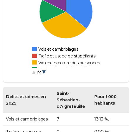
Vols et cambriolages
Trafic et usage de stupéfiants
Violences contre des personnes
Destructions et dégradations
1/2
Escroqueries et fraudes
Saint-
Délits et crimes en
Pour 1 000
Sébastien-
2025
habitants
d'Aigrefeuille
Vols et cambriolages
7
13,13 ‰
Trafic et usage de
0
0,00 ‰