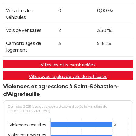
Vols dans les
0
0,00 ‰
véhicules
Vols de véhicules
2
3,30 ‰
Cambriolages de
3
5,18 ‰
logement
Villes les plus cambriolées
Villes avec le plus de vols de véhicules
Violences et agressions à Saint-Sébastien-
d'Aigrefeuille
Données 2025 (source : Linternaute.com d'après le Ministère de
l'Intérieur et des Outre-Mer)
Violences sexuelles
2
Violences physiques