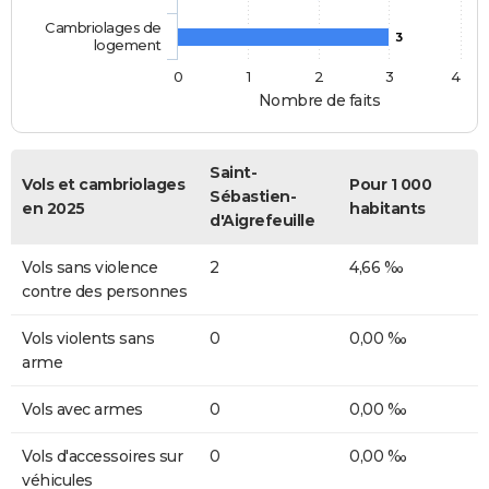
Cambriolages de
3
logement
0
1
2
3
4
Nombre de faits
Saint-
Vols et cambriolages
Pour 1 000
Sébastien-
en 2025
habitants
d'Aigrefeuille
Vols sans violence
2
4,66 ‰
contre des personnes
Vols violents sans
0
0,00 ‰
arme
Vols avec armes
0
0,00 ‰
Vols d'accessoires sur
0
0,00 ‰
véhicules