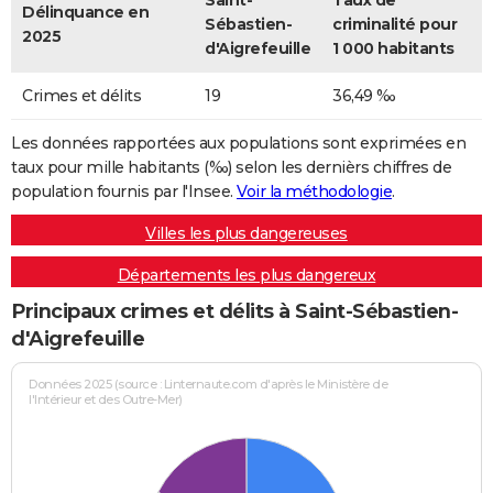
Saint-
Taux de
Délinquance en
Sébastien-
criminalité pour
2025
d'Aigrefeuille
1 000 habitants
Crimes et délits
19
36,49 ‰
Les données rapportées aux populations sont exprimées en
taux pour mille habitants (‰) selon les dernièrs chiffres de
population fournis par l'Insee.
Voir la méthodologie
.
Villes les plus dangereuses
Départements les plus dangereux
Principaux crimes et délits à Saint-Sébastien-
d'Aigrefeuille
Données 2025 (source : Linternaute.com d'après le Ministère de
l'Intérieur et des Outre-Mer)