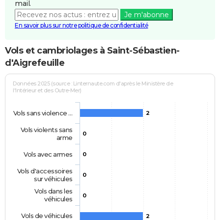
mail.
Je m'abonne
En savoir plus sur notre politique de confidentialité
Vols et cambriolages à Saint-Sébastien-
d'Aigrefeuille
Données 2025 (source : Linternaute.com d'après le Ministère de
l'Intérieur et des Outre-Mer)
Vols sans violence …
2
Vols violents sans
0
arme
Vols avec armes
0
Vols d'accessoires
0
sur véhicules
Vols dans les
0
véhicules
Vols de véhicules
2