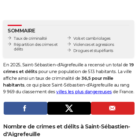
City break
Voyage de noces
Climat
Destinations
Voyage nature
Forum
+
PHOTO
GUIDES D'ACHAT
SOMMAIRE
BONS PLANS
Taux de criminalité
Vols et cambriolages
CARTE DE VOEUX
Répartition des crimes et
Violences et agressions
délits
Drogues et stupéfiants
Carte Bonne année
Carte Pâques
Carte de Noël
Carte Saint-Valentin
Carte d'anniversaire
DICTIONNAIRE
En 2025, Saint-Sébastien-d'Aigrefeuille a recensé un total de
19
Biographies
Expressions
Dictionnaire
Citations
Proverbes
PROGRAMME TV
crimes et délits
pour une population de 513 habitants. La ville
affiche ainsi un taux de criminalité de
36,5 pour mille
COPAINS D'AVANT
habitants
, ce qui place Saint-Sébastien-d'Aigrefeuille au rang
9 969 du classement des
villes les plus dangereuses
de France.
Se connecter
Collèges
Universités
Service militaire
S'inscrire
Lycées
Primaires
Entreprises
Avis de recherche
AVIS DE DÉCÈS
FORUM
Lifestyle
Sport
Television
Cinema
Bricolage
Culture
Auto
Voyage
Nombre de crimes et délits à Saint-Sébastien-
d'Aigrefeuille