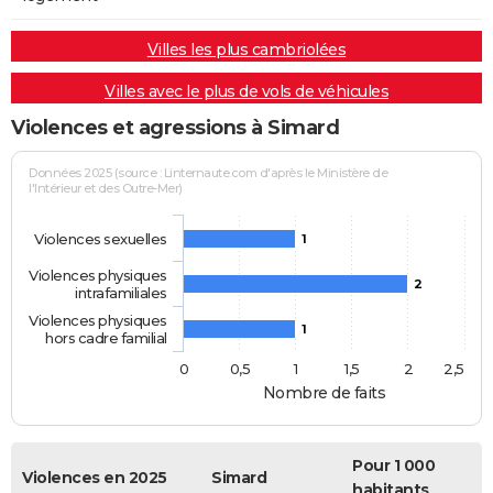
Villes les plus cambriolées
Villes avec le plus de vols de véhicules
Violences et agressions à Simard
Données 2025 (source : Linternaute.com d'après le Ministère de
l'Intérieur et des Outre-Mer)
Violences sexuelles
1
Violences physiques
2
intrafamiliales
Violences physiques
1
hors cadre familial
0
0,5
1
1,5
2
2,5
Nombre de faits
Pour 1 000
Violences en 2025
Simard
habitants