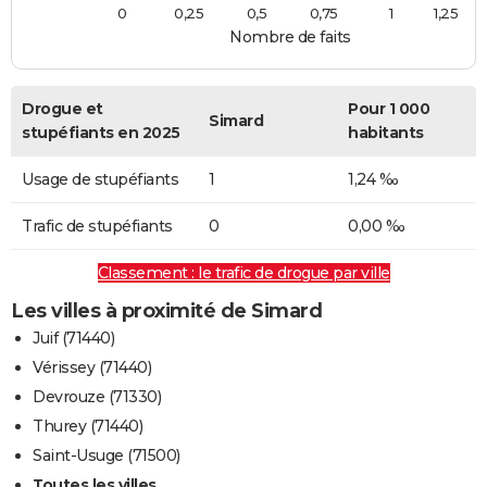
0
0,25
0,5
0,75
1
1,25
Nombre de faits
Drogue et
Pour 1 000
Simard
stupéfiants en 2025
habitants
Usage de stupéfiants
1
1,24 ‰
Trafic de stupéfiants
0
0,00 ‰
Classement : le trafic de drogue par ville
Les villes à proximité de Simard
Juif (71440)
Vérissey (71440)
Devrouze (71330)
Thurey (71440)
Saint-Usuge (71500)
Toutes les villes