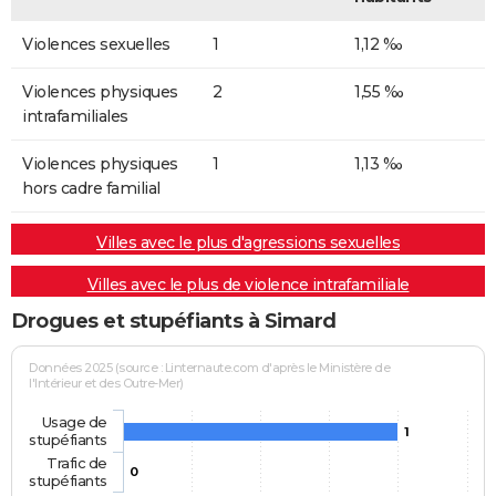
Violences sexuelles
1
1,12 ‰
Violences physiques
2
1,55 ‰
intrafamiliales
Violences physiques
1
1,13 ‰
hors cadre familial
Villes avec le plus d'agressions sexuelles
Villes avec le plus de violence intrafamiliale
Drogues et stupéfiants à Simard
Données 2025 (source : Linternaute.com d'après le Ministère de
l'Intérieur et des Outre-Mer)
Usage de
1
stupéfiants
Trafic de
0
stupéfiants