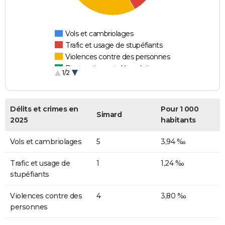
Vols et cambriolages
Trafic et usage de stupéfiants
Violences contre des personnes
Destructions et dégradations
1/2
Escroqueries et fraudes
Délits et crimes en
Pour 1 000
Simard
2025
habitants
Vols et cambriolages
5
3,94 ‰
Trafic et usage de
1
1,24 ‰
stupéfiants
Violences contre des
4
3,80 ‰
personnes