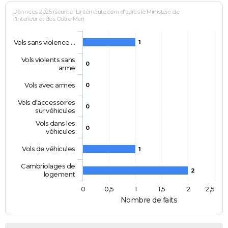
Données 2025 (source : Linternaute.com d'après le Ministère de
l'Intérieur et des Outre-Mer)
Vols sans violence …
1
Vols violents sans
0
arme
Vols avec armes
0
Vols d'accessoires
0
sur véhicules
Vols dans les
0
véhicules
Vols de véhicules
1
Cambriolages de
2
logement
0
0,5
1
1,5
2
2,5
Nombre de faits