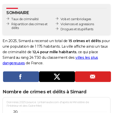
City break
Voyage de noces
Climat
Destinations
Voyage nature
Forum
+
PHOTO
SOMMAIRE
GUIDES D'ACHAT
Taux de criminalité
Vols et cambriolages
Répartition des crimes et
Violences et agressions
BONS PLANS
délits
Drogues et stupéfiants
CARTE DE VOEUX
En 2025, Simard a recensé un total de
15 crimes et délits
pour
Carte Bonne année
Carte Pâques
Carte de Noël
Carte Saint-Valentin
Carte d'anniversaire
une population de 1 175 habitants. La ville affiche ainsi un taux
DICTIONNAIRE
de criminalité de
12,4 pour mille habitants
, ce qui place
Biographies
Expressions
Dictionnaire
Citations
Proverbes
Simard au rang 24 730 du classement des
villes les plus
PROGRAMME TV
dangereuses
de France.
COPAINS D'AVANT
Se connecter
Collèges
Universités
Service militaire
S'inscrire
Lycées
Primaires
Entreprises
Avis de recherche
AVIS DE DÉCÈS
FORUM
Nombre de crimes et délits à Simard
Lifestyle
Sport
Television
Cinema
Bricolage
Culture
Auto
Voyage
Données 2025 (source : Linternaute.com d'après le Ministère de
l'Intérieur et des Outre-Mer)
20