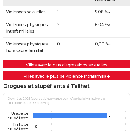
Violences sexuelles
1
5,08 ‰
Violences physiques
2
6,04 ‰
intrafamiliales
Violences physiques
0
0,00 ‰
hors cadre familial
Villes avec le plus d'agressions sexuelles
Villes avec le plus de violence intrafamiliale
Drogues et stupéfiants à Teilhet
Données 2025 (source : Linternaute.com d'après le Ministère de
l'Intérieur et des Outre-Mer)
Usage de
2
stupéfiants
Trafic de
0
stupéfiants