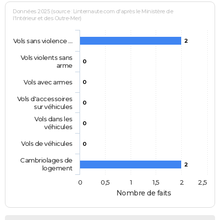
Données 2025 (source : Linternaute.com d'après le Ministère de
l'Intérieur et des Outre-Mer)
Vols sans violence …
2
Vols violents sans
0
arme
Vols avec armes
0
Vols d'accessoires
0
sur véhicules
Vols dans les
0
véhicules
Vols de véhicules
0
Cambriolages de
2
logement
0
0,5
1
1,5
2
2,5
Nombre de faits