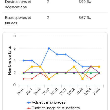
Destructions et
2
6,99 ‰
dégradations
Escroqueries et
2
8,67 ‰
fraudes
8
Nombre de faits
6
4
2
0
2018
2023
2019
2024
2020
2025
2016
2021
2017
2022
Vols et cambriolages
Trafic et usage de stupéfiants