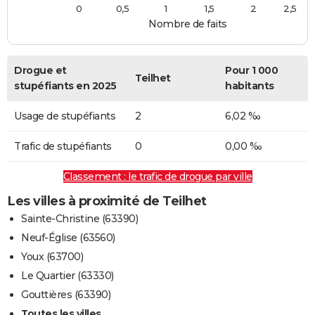
0
0,5
1
1,5
2
2,5
Nombre de faits
Drogue et
Pour 1 000
Teilhet
stupéfiants en 2025
habitants
Usage de stupéfiants
2
6,02 ‰
Trafic de stupéfiants
0
0,00 ‰
Classement : le trafic de drogue par ville
Les villes à proximité de Teilhet
Sainte-Christine (63390)
Neuf-Église (63560)
Youx (63700)
Le Quartier (63330)
Gouttières (63390)
Toutes les villes