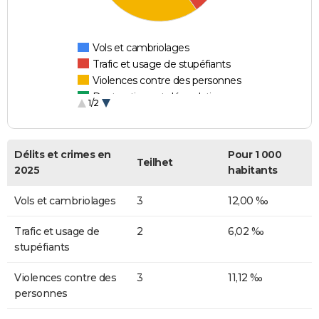
Vols et cambriolages
Trafic et usage de stupéfiants
Violences contre des personnes
Destructions et dégradations
1/2
Escroqueries et fraudes
Délits et crimes en
Pour 1 000
Teilhet
2025
habitants
Vols et cambriolages
3
12,00 ‰
Trafic et usage de
2
6,02 ‰
stupéfiants
Violences contre des
3
11,12 ‰
personnes