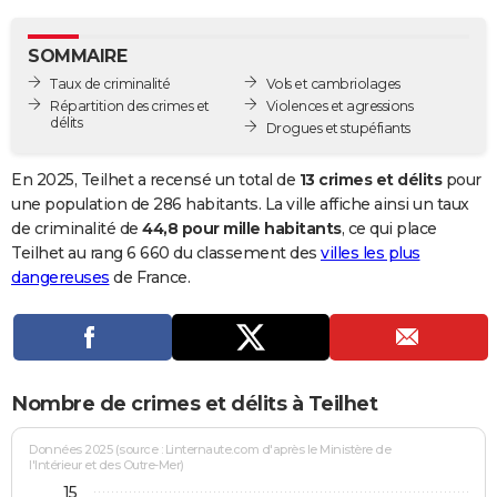
City break
Voyage de noces
Climat
Destinations
Voyage nature
Forum
+
PHOTO
SOMMAIRE
GUIDES D'ACHAT
Taux de criminalité
Vols et cambriolages
Répartition des crimes et
Violences et agressions
BONS PLANS
délits
Drogues et stupéfiants
CARTE DE VOEUX
En 2025, Teilhet a recensé un total de
13 crimes et délits
pour
Carte Bonne année
Carte Pâques
Carte de Noël
Carte Saint-Valentin
Carte d'anniversaire
une population de 286 habitants. La ville affiche ainsi un taux
DICTIONNAIRE
de criminalité de
44,8 pour mille habitants
, ce qui place
Biographies
Expressions
Dictionnaire
Citations
Proverbes
Teilhet au rang 6 660 du classement des
villes les plus
PROGRAMME TV
dangereuses
de France.
COPAINS D'AVANT
Se connecter
Collèges
Universités
Service militaire
S'inscrire
Lycées
Primaires
Entreprises
Avis de recherche
AVIS DE DÉCÈS
FORUM
Nombre de crimes et délits à Teilhet
Lifestyle
Sport
Television
Cinema
Bricolage
Culture
Auto
Voyage
Données 2025 (source : Linternaute.com d'après le Ministère de
l'Intérieur et des Outre-Mer)
15