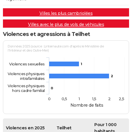
Villes les plus cambriolées
Villes avec le plus de vols de véhicules
Violences et agressions à Teilhet
Données 2025 (source : Linternaute.com d'après le Ministère de
l'Intérieur et des Outre-Mer)
Violences sexuelles
1
Violences physiques
2
intrafamiliales
Violences physiques
0
hors cadre familial
0
0,5
1
1,5
2
2,5
Nombre de faits
Pour 1 000
Violences en 2025
Teilhet
habitants