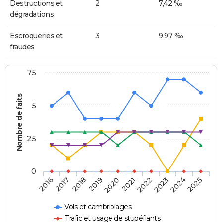
Destructions et
2
7,42 ‰
dégradations
Escroqueries et
3
9,97 ‰
fraudes
7,5
Nombre de faits
5
2,5
0
2018
2023
2020
2025
2017
2022
2019
2024
2016
2021
Vols et cambriolages
Trafic et usage de stupéfiants