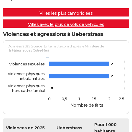
Villes les plus cambriolées
Villes avec le plus de vols de véhicules
Violences et agressions à Ueberstrass
Données 2025 (source : Linternaute.com d'après le Ministère de
l'Intérieur et des Outre-Mer)
Violences sexuelles
2
Violences physiques
2
intrafamiliales
Violences physiques
0
hors cadre familial
0
0,5
1
1,5
2
2,5
Nombre de faits
Pour 1 000
Violences en 2025
Ueberstrass
habitants