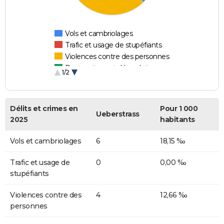
Vols et cambriolages
Trafic et usage de stupéfiants
Violences contre des personnes
Destructions et dégradations
1/2
Escroqueries et fraudes
Délits et crimes en
Pour 1 000
Ueberstrass
2025
habitants
Vols et cambriolages
6
18,15 ‰
Trafic et usage de
0
0,00 ‰
stupéfiants
Violences contre des
4
12,66 ‰
personnes