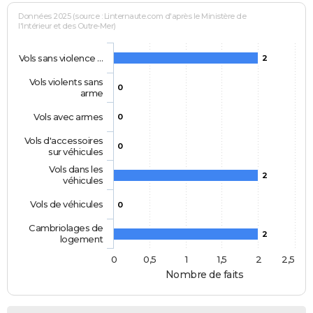
Données 2025 (source : Linternaute.com d'après le Ministère de
l'Intérieur et des Outre-Mer)
Vols sans violence …
2
Vols violents sans
0
arme
Vols avec armes
0
Vols d'accessoires
0
sur véhicules
Vols dans les
2
véhicules
Vols de véhicules
0
Cambriolages de
2
logement
0
0,5
1
1,5
2
2,5
Nombre de faits