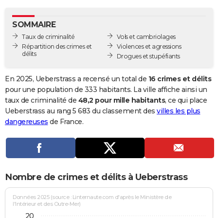
City break
Voyage de noces
Climat
Destinations
Voyage nature
Forum
+
PHOTO
SOMMAIRE
GUIDES D'ACHAT
Taux de criminalité
Vols et cambriolages
Répartition des crimes et
Violences et agressions
BONS PLANS
délits
Drogues et stupéfiants
CARTE DE VOEUX
En 2025, Ueberstrass a recensé un total de
16 crimes et délits
Carte Bonne année
Carte Pâques
Carte de Noël
Carte Saint-Valentin
Carte d'anniversaire
pour une population de 333 habitants. La ville affiche ainsi un
DICTIONNAIRE
taux de criminalité de
48,2 pour mille habitants
, ce qui place
Biographies
Expressions
Dictionnaire
Citations
Proverbes
Ueberstrass au rang 5 683 du classement des
villes les plus
PROGRAMME TV
dangereuses
de France.
COPAINS D'AVANT
Se connecter
Collèges
Universités
Service militaire
S'inscrire
Lycées
Primaires
Entreprises
Avis de recherche
AVIS DE DÉCÈS
FORUM
Nombre de crimes et délits à Ueberstrass
Lifestyle
Sport
Television
Cinema
Bricolage
Culture
Auto
Voyage
Données 2025 (source : Linternaute.com d'après le Ministère de
l'Intérieur et des Outre-Mer)
20