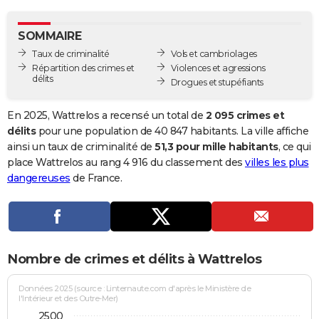
City break
Voyage de noces
Climat
Destinations
Voyage nature
Forum
+
PHOTO
SOMMAIRE
GUIDES D'ACHAT
Taux de criminalité
Vols et cambriolages
Répartition des crimes et
Violences et agressions
BONS PLANS
délits
Drogues et stupéfiants
CARTE DE VOEUX
En 2025, Wattrelos a recensé un total de
2 095 crimes et
Carte Bonne année
Carte Pâques
Carte de Noël
Carte Saint-Valentin
Carte d'anniversaire
délits
pour une population de 40 847 habitants. La ville affiche
DICTIONNAIRE
ainsi un taux de criminalité de
51,3 pour mille habitants
, ce qui
Biographies
Expressions
Dictionnaire
Citations
Proverbes
place Wattrelos au rang 4 916 du classement des
villes les plus
PROGRAMME TV
dangereuses
de France.
COPAINS D'AVANT
Se connecter
Collèges
Universités
Service militaire
S'inscrire
Lycées
Primaires
Entreprises
Avis de recherche
AVIS DE DÉCÈS
FORUM
Nombre de crimes et délits à Wattrelos
Lifestyle
Sport
Television
Cinema
Bricolage
Culture
Auto
Voyage
Données 2025 (source : Linternaute.com d'après le Ministère de
l'Intérieur et des Outre-Mer)
2500