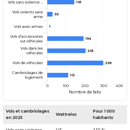
Vols sans violence …
145
Vols violents sans
30
arme
Vols avec armes
1
Vols d'accessoires
194
sur véhicules
Vols dans les
205
véhicules
Vols de véhicules
299
Cambriolages de
113
logement
0
100
200
300
400
Nombre de faits
Vols et cambriolages
Pour 1 000
Wattrelos
en 2025
habitants
Vols sans violence
145
3,55 ‰