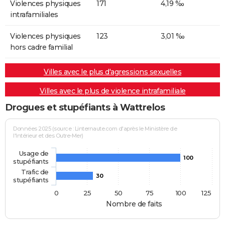
Violences physiques
171
4,19 ‰
intrafamiliales
Violences physiques
123
3,01 ‰
hors cadre familial
Villes avec le plus d'agressions sexuelles
Villes avec le plus de violence intrafamiliale
Drogues et stupéfiants à Wattrelos
Données 2025 (source : Linternaute.com d'après le Ministère de
l'Intérieur et des Outre-Mer)
Usage de
100
stupéfiants
Trafic de
30
stupéfiants
0
25
50
75
100
125
Nombre de faits