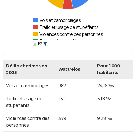
Vols et cambriolages
Trafic et usage de stupéfiants
Violences contre des personnes
Destructions et dégradations
1/2
Escroqueries et fraudes
Délits et crimes en
Pour 1 000
Wattrelos
2025
habitants
Vols et cambriolages
987
24,16 ‰
Trafic et usage de
130
3,18 ‰
stupéfiants
Violences contre des
379
9,28 ‰
personnes