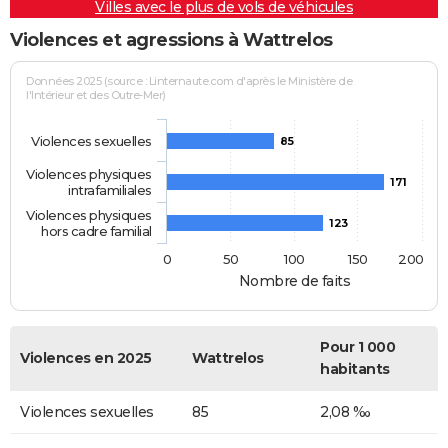
Villes avec le plus de vols de véhicules
Violences et agressions à Wattrelos
Données 2025 (source : Linternaute.com d'après le Ministère de
l'Intérieur et des Outre-Mer)
Violences sexuelles
85
Violences physiques
171
intrafamiliales
Violences physiques
123
hors cadre familial
0
50
100
150
200
Nombre de faits
Pour 1 000
Violences en 2025
Wattrelos
habitants
Violences sexuelles
85
2,08 ‰