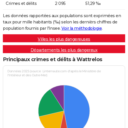
Crimes et délits
2 095
51,29 ‰
Les données rapportées aux populations sont exprimées en
taux pour mille habitants (‰) selon les dernièrs chiffres de
population fournis par l'Insee.
Voir la méthodologie
.
Villes les plus dangereuses
Départements les plus dangereux
Principaux crimes et délits à Wattrelos
Données 2025 (source : Linternaute.com d'après le Ministère de
l'Intérieur et des Outre-Mer)