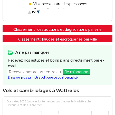
Violences contre des personnes
Destructions et dégradations
1/2
Escroqueries et fraudes
Classement : destructions et dégradations par ville
Classement : fraudes et escroqueries par ville
A ne pas manquer
Recevez nos astuces et bons plans directement par e-
mail.
Je m'abonne
En savoir plus sur notre politique de confidentialité
Vols et cambriolages à Wattrelos
Données 2025 (source : Linternaute.com d'après le Ministère de
l'Intérieur et des Outre-Mer)