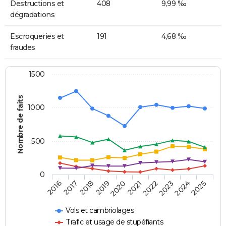
Destructions et
408
9,99 ‰
dégradations
Escroqueries et
191
4,68 ‰
fraudes
1500
Nombre de faits
1000
500
0
2018
2023
2019
2024
2020
2025
2016
2021
2017
2022
Vols et cambriolages
Trafic et usage de stupéfiants