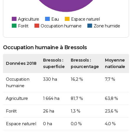
Agriculture
Eau
Espace naturel
Forêt
Occupation humaine
Zone humide
Occupation humaine à Bressols
Bressols :
Bressols :
Moyenne
Données 2018
superficie
pourcentage
nationale
Occupation
330 ha
16,2 %
7,7 %
humaine
Agriculture
1 664 ha
81,7 %
63,8 %
Forêt
26 ha
1,3 %
23,6 %
Espace naturel
0 ha
0,0 %
4,0 %