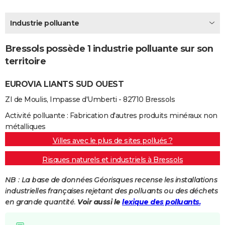
City break
Voyage de noces
Climat
Destinations
Voyage nature
Forum
+
PHOTO
Industrie polluante
GUIDES D'ACHAT
Bressols possède 1 industrie polluante sur son
BONS PLANS
territoire
CARTE DE VOEUX
EUROVIA LIANTS SUD OUEST
Carte Bonne année
Carte Pâques
Carte de Noël
Carte Saint-Valentin
Carte d'anniversaire
DICTIONNAIRE
ZI de Moulis, Impasse d'Umberti - 82710 Bressols
Biographies
Expressions
Dictionnaire
Citations
Proverbes
PROGRAMME TV
Activité polluante : Fabrication d'autres produits minéraux non
métalliques
COPAINS D'AVANT
Villes avec le plus de sites pollués ?
Se connecter
Collèges
Universités
Service militaire
S'inscrire
Lycées
Primaires
Entreprises
Avis de recherche
AVIS DE DÉCÈS
Risques naturels et industriels à Bressols
FORUM
NB : La base de données Géorisques recense les installations
industrielles françaises rejetant des polluants ou des déchets
Lifestyle
Sport
Television
Cinema
Bricolage
Culture
Auto
Voyage
en grande quantité.
Voir aussi le
lexique des polluants.