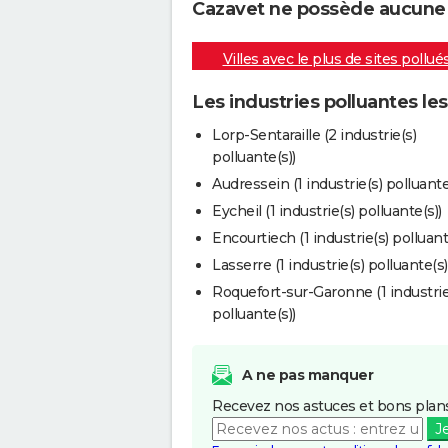
Cazavet ne possède aucune in
Villes avec le plus de sites pollué
Les industries polluantes le
Lorp-Sentaraille (2 industrie(s)
polluante(s))
Audressein (1 industrie(s) polluante
Eycheil (1 industrie(s) polluante(s))
Encourtiech (1 industrie(s) polluant
Lasserre (1 industrie(s) polluante(s)
Roquefort-sur-Garonne (1 industrie
polluante(s))
A ne pas manquer
Recevez nos astuces et bons plans
J