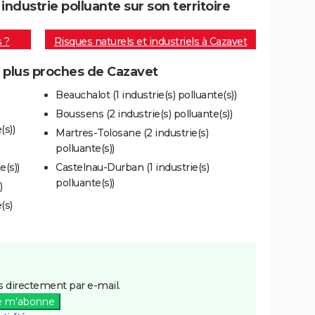
dustrie polluante sur son territoire
s ?
Risques naturels et industriels à Cazavet
s plus proches de Cazavet
Beauchalot (1 industrie(s) polluante(s))
Boussens (2 industrie(s) polluante(s))
(s))
Martres-Tolosane (2 industrie(s)
polluante(s))
e(s))
Castelnau-Durban (1 industrie(s)
polluante(s))
)
(s)
 directement par e-mail.
e m'abonne