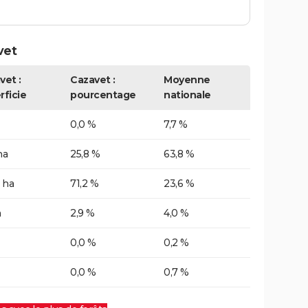
vet
vet :
Cazavet :
Moyenne
rficie
pourcentage
nationale
0,0 %
7,7 %
ha
25,8 %
63,8 %
 ha
71,2 %
23,6 %
a
2,9 %
4,0 %
0,0 %
0,2 %
0,0 %
0,7 %