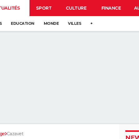
TUALITÉS
SPORT
CULTURE
FINANCE
A
S
EDUCATION
MONDE
VILLES
+
ège
Cazavet
NEW