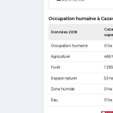
Occupation humaine à Caza
Caza
Données 2018
supe
Occupation humaine
0 ha
Agriculture
469 
Forêt
1 293
Espace naturel
53 h
Zone humide
0 ha
Eau
0 ha