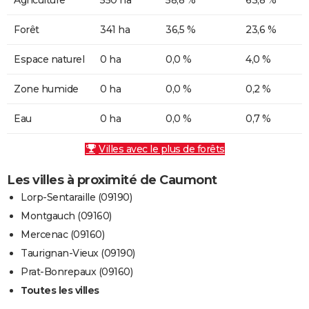
Forêt
341 ha
36,5 %
23,6 %
Espace naturel
0 ha
0,0 %
4,0 %
Zone humide
0 ha
0,0 %
0,2 %
Eau
0 ha
0,0 %
0,7 %
Villes avec le plus de forêts
Les villes à proximité de Caumont
Lorp-Sentaraille (09190)
Montgauch (09160)
Mercenac (09160)
Taurignan-Vieux (09190)
Prat-Bonrepaux (09160)
Toutes les villes