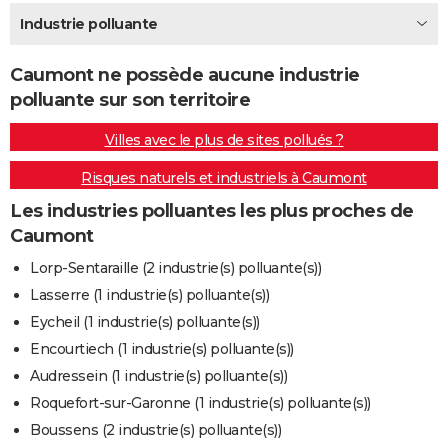
City break
Voyage de noces
Climat
Destinations
Voyage nature
Forum
+
Industrie polluante
PHOTO
GUIDES D'ACHAT
Caumont ne possède aucune industrie
polluante sur son territoire
BONS PLANS
Villes avec le plus de sites pollués ?
CARTE DE VOEUX
Risques naturels et industriels à Caumont
Carte Bonne année
Carte Pâques
Carte de Noël
Carte Saint-Valentin
Carte d'anniversaire
DICTIONNAIRE
Les industries polluantes les plus proches de
Biographies
Expressions
Dictionnaire
Citations
Proverbes
PROGRAMME TV
Caumont
COPAINS D'AVANT
Lorp-Sentaraille (2 industrie(s) polluante(s))
Lasserre (1 industrie(s) polluante(s))
Se connecter
Collèges
Universités
Service militaire
S'inscrire
Lycées
Primaires
Entreprises
Avis de recherche
AVIS DE DÉCÈS
Eycheil (1 industrie(s) polluante(s))
FORUM
Encourtiech (1 industrie(s) polluante(s))
Audressein (1 industrie(s) polluante(s))
Lifestyle
Sport
Television
Cinema
Bricolage
Culture
Auto
Voyage
Roquefort-sur-Garonne (1 industrie(s) polluante(s))
Boussens (2 industrie(s) polluante(s))