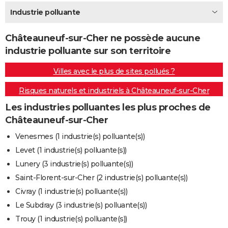
City break
Voyage de noces
Climat
Destinations
Voyage nature
Forum
+
Industrie polluante
PHOTO
GUIDES D'ACHAT
Châteauneuf-sur-Cher ne possède aucune
industrie polluante sur son territoire
BONS PLANS
Villes avec le plus de sites pollués ?
CARTE DE VOEUX
Risques naturels et industriels à Châteauneuf-sur-Cher
Carte Bonne année
Carte Pâques
Carte de Noël
Carte Saint-Valentin
Carte d'anniversaire
DICTIONNAIRE
Les industries polluantes les plus proches de
Biographies
Expressions
Dictionnaire
Citations
Proverbes
PROGRAMME TV
Châteauneuf-sur-Cher
COPAINS D'AVANT
Venesmes (1 industrie(s) polluante(s))
Levet (1 industrie(s) polluante(s))
Se connecter
Collèges
Universités
Service militaire
S'inscrire
Lycées
Primaires
Entreprises
Avis de recherche
AVIS DE DÉCÈS
Lunery (3 industrie(s) polluante(s))
FORUM
Saint-Florent-sur-Cher (2 industrie(s) polluante(s))
Civray (1 industrie(s) polluante(s))
Lifestyle
Sport
Television
Cinema
Bricolage
Culture
Auto
Voyage
Le Subdray (3 industrie(s) polluante(s))
Trouy (1 industrie(s) polluante(s))