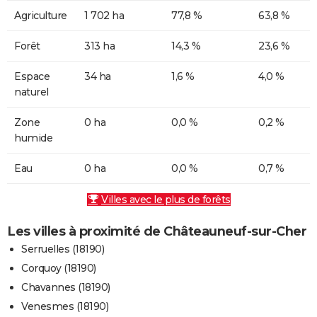
Agriculture
1 702 ha
77,8 %
63,8 %
Forêt
313 ha
14,3 %
23,6 %
Espace
34 ha
1,6 %
4,0 %
naturel
Zone
0 ha
0,0 %
0,2 %
humide
Eau
0 ha
0,0 %
0,7 %
Villes avec le plus de forêts
Les villes à proximité de Châteauneuf-sur-Cher
Serruelles (18190)
Corquoy (18190)
Chavannes (18190)
Venesmes (18190)