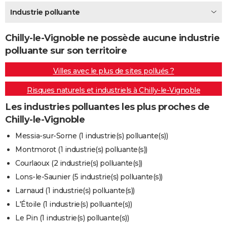
City break
Voyage de noces
Climat
Destinations
Voyage nature
Forum
+
Industrie polluante
PHOTO
GUIDES D'ACHAT
Chilly-le-Vignoble ne possède aucune industrie
polluante sur son territoire
BONS PLANS
Villes avec le plus de sites pollués ?
CARTE DE VOEUX
Risques naturels et industriels à Chilly-le-Vignoble
Carte Bonne année
Carte Pâques
Carte de Noël
Carte Saint-Valentin
Carte d'anniversaire
DICTIONNAIRE
Les industries polluantes les plus proches de
Biographies
Expressions
Dictionnaire
Citations
Proverbes
PROGRAMME TV
Chilly-le-Vignoble
COPAINS D'AVANT
Messia-sur-Sorne (1 industrie(s) polluante(s))
Montmorot (1 industrie(s) polluante(s))
Se connecter
Collèges
Universités
Service militaire
S'inscrire
Lycées
Primaires
Entreprises
Avis de recherche
AVIS DE DÉCÈS
Courlaoux (2 industrie(s) polluante(s))
FORUM
Lons-le-Saunier (5 industrie(s) polluante(s))
Larnaud (1 industrie(s) polluante(s))
Lifestyle
Sport
Television
Cinema
Bricolage
Culture
Auto
Voyage
L'Étoile (1 industrie(s) polluante(s))
Le Pin (1 industrie(s) polluante(s))