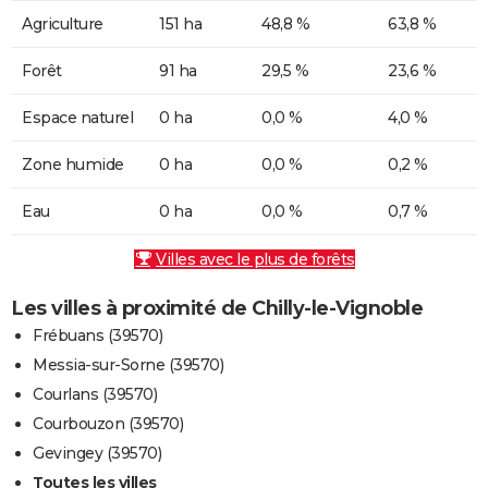
Agriculture
151 ha
48,8 %
63,8 %
Forêt
91 ha
29,5 %
23,6 %
Espace naturel
0 ha
0,0 %
4,0 %
Zone humide
0 ha
0,0 %
0,2 %
Eau
0 ha
0,0 %
0,7 %
Villes avec le plus de forêts
Les villes à proximité de Chilly-le-Vignoble
Frébuans (39570)
Messia-sur-Sorne (39570)
Courlans (39570)
Courbouzon (39570)
Gevingey (39570)
Toutes les villes