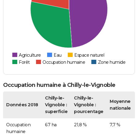
Agriculture
Eau
Espace naturel
Forêt
Occupation humaine
Zone humide
Occupation humaine à Chilly-le-Vignoble
Chilly-le-
Chilly-le-
Moyenne
Données 2018
Vignoble :
Vignoble :
nationale
superficie
pourcentage
Occupation
67 ha
21,8 %
7,7 %
humaine