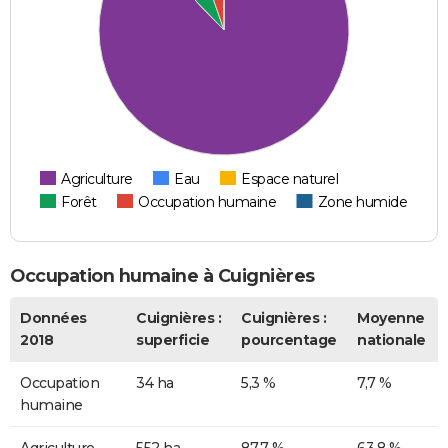
Agriculture
Eau
Espace naturel
Forêt
Occupation humaine
Zone humide
Occupation humaine à Cuignières
Données
Cuignières :
Cuignières :
Moyenne
2018
superficie
pourcentage
nationale
Occupation
34 ha
5,3 %
7,7 %
humaine
Agriculture
552 ha
87,7 %
63,8 %