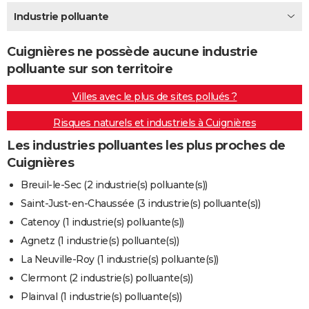
City break
Voyage de noces
Climat
Destinations
Voyage nature
Forum
+
Industrie polluante
PHOTO
GUIDES D'ACHAT
Cuignières ne possède aucune industrie
polluante sur son territoire
BONS PLANS
Villes avec le plus de sites pollués ?
CARTE DE VOEUX
Risques naturels et industriels à Cuignières
Carte Bonne année
Carte Pâques
Carte de Noël
Carte Saint-Valentin
Carte d'anniversaire
DICTIONNAIRE
Les industries polluantes les plus proches de
Biographies
Expressions
Dictionnaire
Citations
Proverbes
PROGRAMME TV
Cuignières
COPAINS D'AVANT
Breuil-le-Sec (2 industrie(s) polluante(s))
Saint-Just-en-Chaussée (3 industrie(s) polluante(s))
Se connecter
Collèges
Universités
Service militaire
S'inscrire
Lycées
Primaires
Entreprises
Avis de recherche
AVIS DE DÉCÈS
Catenoy (1 industrie(s) polluante(s))
FORUM
Agnetz (1 industrie(s) polluante(s))
La Neuville-Roy (1 industrie(s) polluante(s))
Lifestyle
Sport
Television
Cinema
Bricolage
Culture
Auto
Voyage
Clermont (2 industrie(s) polluante(s))
Plainval (1 industrie(s) polluante(s))