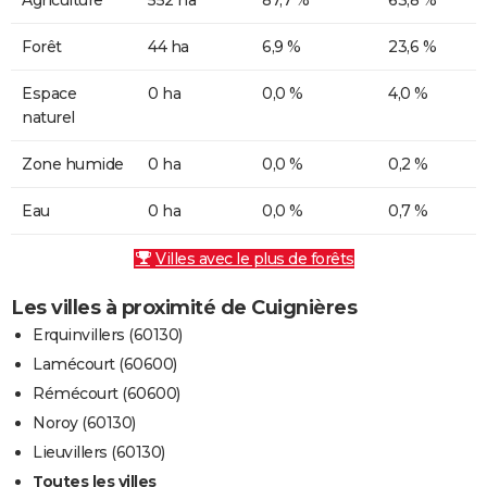
Forêt
44 ha
6,9 %
23,6 %
Espace
0 ha
0,0 %
4,0 %
naturel
Zone humide
0 ha
0,0 %
0,2 %
Eau
0 ha
0,0 %
0,7 %
Villes avec le plus de forêts
Les villes à proximité de Cuignières
Erquinvillers (60130)
Lamécourt (60600)
Rémécourt (60600)
Noroy (60130)
Lieuvillers (60130)
Toutes les villes