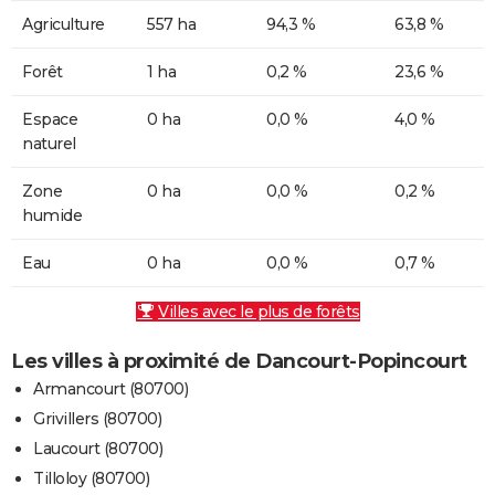
Agriculture
557 ha
94,3 %
63,8 %
Forêt
1 ha
0,2 %
23,6 %
Espace
0 ha
0,0 %
4,0 %
naturel
Zone
0 ha
0,0 %
0,2 %
humide
Eau
0 ha
0,0 %
0,7 %
Villes avec le plus de forêts
Les villes à proximité de Dancourt-Popincourt
Armancourt (80700)
Grivillers (80700)
Laucourt (80700)
Tilloloy (80700)