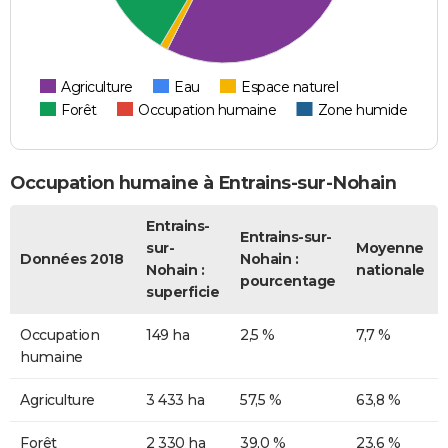
Agriculture
Eau
Espace naturel
Forêt
Occupation humaine
Zone humide
Occupation humaine à Entrains-sur-Nohain
Entrains-
Entrains-sur-
sur-
Moyenne
Données 2018
Nohain :
Nohain :
nationale
pourcentage
superficie
Occupation
149 ha
2,5 %
7,7 %
humaine
Agriculture
3 433 ha
57,5 %
63,8 %
Forêt
2 330 ha
39,0 %
23,6 %