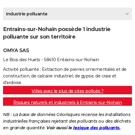
City break
Voyage de noces
Climat
Destinations
Voyage nature
Forum
+
PHOTO
Industrie polluante
GUIDES D'ACHAT
Entrains-sur-Nohain possède 1 industrie
BONS PLANS
polluante sur son territoire
CARTE DE VOEUX
OMYA SAS
Carte Bonne année
Carte Pâques
Carte de Noël
Carte Saint-Valentin
Carte d'anniversaire
DICTIONNAIRE
Le Bois des Huets - 58410 Entrains-sur-Nohain
Biographies
Expressions
Dictionnaire
Citations
Proverbes
PROGRAMME TV
Activité polluante : Extraction de pierres ornementales et de
construction, de calcaire industriel, de gypse, de craie et
COPAINS D'AVANT
d'ardoise
Villes avec le plus de sites pollués ?
Se connecter
Collèges
Universités
Service militaire
S'inscrire
Lycées
Primaires
Entreprises
Avis de recherche
AVIS DE DÉCÈS
Risques naturels et industriels à Entrains-sur-Nohain
FORUM
NB : La base de données Géorisques recense les installations
Lifestyle
Sport
Television
Cinema
Bricolage
Culture
Auto
Voyage
industrielles françaises rejetant des polluants ou des déchets
en grande quantité.
Voir aussi le
lexique des polluants.