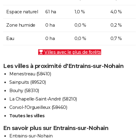
Espace naturel
61 ha
1,0 %
4,0 %
Zone humide
0 ha
0,0 %
0,2 %
Eau
0 ha
0,0 %
0,7 %
Villes avec le plus de forêts
Les villes à proximité d'Entrains-sur-Nohain
Menestreau (58410)
Sainpuits (89520)
Bouhy (58310)
La Chapelle-Saint-André (58210)
Corvol-l'Orgueilleux (58460)
Toutes les villes
En savoir plus sur Entrains-sur-Nohain
Entrains-sur-Nohain