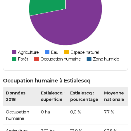
Agriculture
Eau
Espace naturel
Forêt
Occupation humaine
Zone humide
Occupation humaine à Estialescq
Données
Estialescq :
Estialescq :
Moyenne
2018
superficie
pourcentage
nationale
Occupation
0 ha
0,0 %
7,7 %
humaine
Agriculture
362 ha
71,9 %
63,8 %