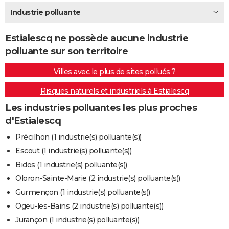
City break
Voyage de noces
Climat
Destinations
Voyage nature
Forum
+
Industrie polluante
PHOTO
GUIDES D'ACHAT
Estialescq ne possède aucune industrie
polluante sur son territoire
BONS PLANS
Villes avec le plus de sites pollués ?
CARTE DE VOEUX
Risques naturels et industriels à Estialescq
Carte Bonne année
Carte Pâques
Carte de Noël
Carte Saint-Valentin
Carte d'anniversaire
DICTIONNAIRE
Les industries polluantes les plus proches
Biographies
Expressions
Dictionnaire
Citations
Proverbes
PROGRAMME TV
d'Estialescq
COPAINS D'AVANT
Précilhon (1 industrie(s) polluante(s))
Escout (1 industrie(s) polluante(s))
Se connecter
Collèges
Universités
Service militaire
S'inscrire
Lycées
Primaires
Entreprises
Avis de recherche
AVIS DE DÉCÈS
Bidos (1 industrie(s) polluante(s))
FORUM
Oloron-Sainte-Marie (2 industrie(s) polluante(s))
Gurmençon (1 industrie(s) polluante(s))
Lifestyle
Sport
Television
Cinema
Bricolage
Culture
Auto
Voyage
Ogeu-les-Bains (2 industrie(s) polluante(s))
Jurançon (1 industrie(s) polluante(s))