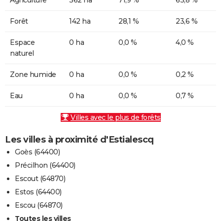
Forêt
142 ha
28,1 %
23,6 %
Espace
0 ha
0,0 %
4,0 %
naturel
Zone humide
0 ha
0,0 %
0,2 %
Eau
0 ha
0,0 %
0,7 %
Villes avec le plus de forêts
Les villes à proximité d'Estialescq
Goès (64400)
Précilhon (64400)
Escout (64870)
Estos (64400)
Escou (64870)
Toutes les villes