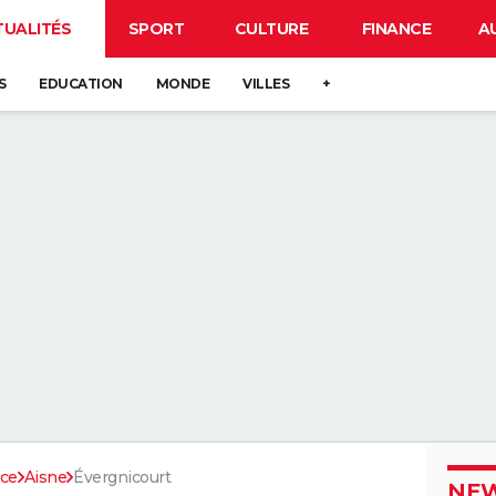
TUALITÉS
SPORT
CULTURE
FINANCE
A
S
EDUCATION
MONDE
VILLES
+
nce
Aisne
Évergnicourt
NEW