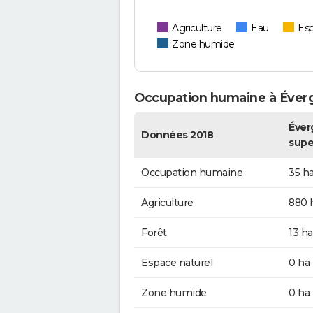
Agriculture
Eau
Esp
Zone humide
Occupation humaine à Éver
Éver
Données 2018
supe
Occupation humaine
35 h
Agriculture
880 
Forêt
13 ha
Espace naturel
0 ha
Zone humide
0 ha