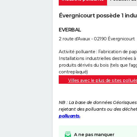
Évergnicourt possède 1 indus
EVERBAL
2 route d'Avaux - 02190 Évergnicourt
Activité polluante : Fabrication de pap
Installations industrielles destinées à
produits dérivés du bois (tels que l'a
contreplaqué)
Villes avec le plus de sites pollué
NB : La base de données Géorisques re
rejetant des polluants ou des déche
polluants.
A ne pas manquer