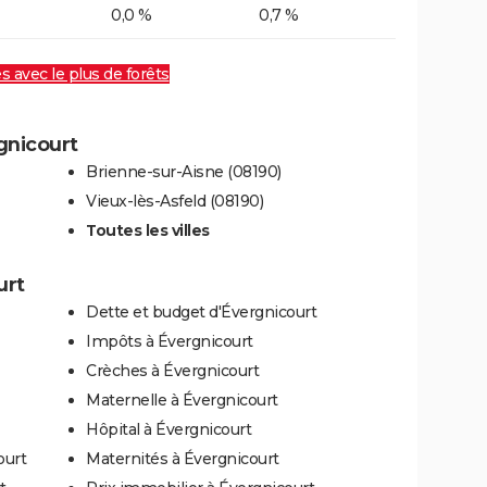
0,0 %
0,7 %
es avec le plus de forêts
rgnicourt
Brienne-sur-Aisne (08190)
Vieux-lès-Asfeld (08190)
Toutes les villes
urt
Dette et budget d'Évergnicourt
Impôts à Évergnicourt
Crèches à Évergnicourt
Maternelle à Évergnicourt
Hôpital à Évergnicourt
ourt
Maternités à Évergnicourt