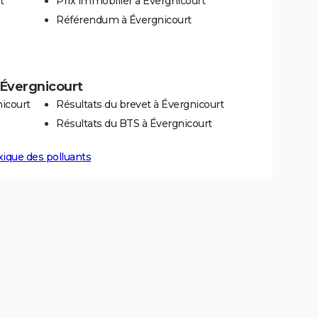
t
Prix immobilier à Évergnicourt
Référendum à Évergnicourt
à Évergnicourt
icourt
Résultats du brevet à Évergnicourt
Résultats du BTS à Évergnicourt
xique des polluants