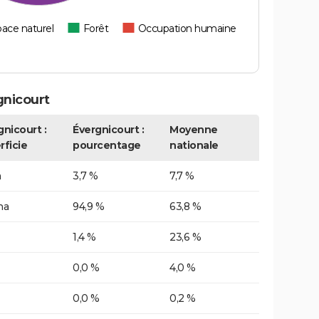
ace naturel
Forêt
Occupation humaine
gnicourt
gnicourt :
Évergnicourt :
Moyenne
rficie
pourcentage
nationale
a
3,7 %
7,7 %
ha
94,9 %
63,8 %
1,4 %
23,6 %
0,0 %
4,0 %
0,0 %
0,2 %