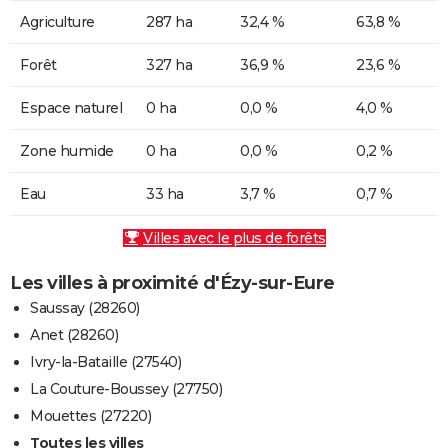
Agriculture
287 ha
32,4 %
63,8 %
Forêt
327 ha
36,9 %
23,6 %
Espace naturel
0 ha
0,0 %
4,0 %
Zone humide
0 ha
0,0 %
0,2 %
Eau
33 ha
3,7 %
0,7 %
Villes avec le plus de forêts
Les villes à proximité d'Ézy-sur-Eure
Saussay (28260)
Anet (28260)
Ivry-la-Bataille (27540)
La Couture-Boussey (27750)
Mouettes (27220)
Toutes les villes