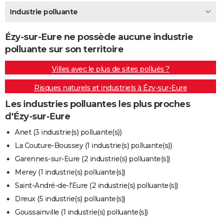
City break
Voyage de noces
Climat
Destinations
Voyage nature
Forum
+
Industrie polluante
PHOTO
GUIDES D'ACHAT
Ézy-sur-Eure ne possède aucune industrie
polluante sur son territoire
BONS PLANS
Villes avec le plus de sites pollués ?
CARTE DE VOEUX
Risques naturels et industriels à Ézy-sur-Eure
Carte Bonne année
Carte Pâques
Carte de Noël
Carte Saint-Valentin
Carte d'anniversaire
DICTIONNAIRE
Les industries polluantes les plus proches
Biographies
Expressions
Dictionnaire
Citations
Proverbes
PROGRAMME TV
d'Ézy-sur-Eure
COPAINS D'AVANT
Anet (3 industrie(s) polluante(s))
La Couture-Boussey (1 industrie(s) polluante(s))
Se connecter
Collèges
Universités
Service militaire
S'inscrire
Lycées
Primaires
Entreprises
Avis de recherche
AVIS DE DÉCÈS
Garennes-sur-Eure (2 industrie(s) polluante(s))
FORUM
Merey (1 industrie(s) polluante(s))
Saint-André-de-l'Eure (2 industrie(s) polluante(s))
Lifestyle
Sport
Television
Cinema
Bricolage
Culture
Auto
Voyage
Dreux (5 industrie(s) polluante(s))
Goussainville (1 industrie(s) polluante(s))