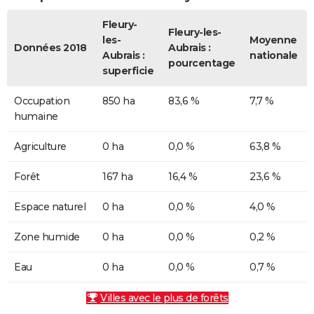
Fleury-
Fleury-les-
les-
Moyenne
Données 2018
Aubrais :
Aubrais :
nationale
pourcentage
superficie
Occupation
850 ha
83,6 %
7,7 %
humaine
Agriculture
0 ha
0,0 %
63,8 %
Forêt
167 ha
16,4 %
23,6 %
Espace naturel
0 ha
0,0 %
4,0 %
Zone humide
0 ha
0,0 %
0,2 %
Eau
0 ha
0,0 %
0,7 %
Villes avec le plus de forêts