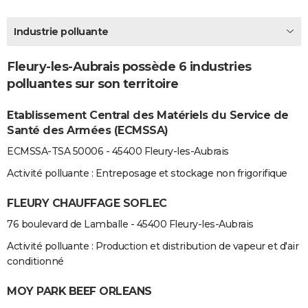
City break
Voyage de noces
Climat
Destinations
Voyage nature
Forum
+
PHOTO
Industrie polluante
GUIDES D'ACHAT
Fleury-les-Aubrais possède 6 industries
BONS PLANS
polluantes sur son territoire
CARTE DE VOEUX
Etablissement Central des Matériels du Service de
Carte Bonne année
Carte Pâques
Carte de Noël
Carte Saint-Valentin
Carte d'anniversaire
DICTIONNAIRE
Santé des Armées (ECMSSA)
ECMSSA-TSA 50006 - 45400 Fleury-les-Aubrais
Biographies
Expressions
Dictionnaire
Citations
Proverbes
PROGRAMME TV
Activité polluante : Entreposage et stockage non frigorifique
COPAINS D'AVANT
FLEURY CHAUFFAGE SOFLEC
Se connecter
Collèges
Universités
Service militaire
S'inscrire
Lycées
Primaires
Entreprises
Avis de recherche
AVIS DE DÉCÈS
76 boulevard de Lamballe - 45400 Fleury-les-Aubrais
FORUM
Activité polluante : Production et distribution de vapeur et d'air
conditionné
Lifestyle
Sport
Television
Cinema
Bricolage
Culture
Auto
Voyage
MOY PARK BEEF ORLEANS