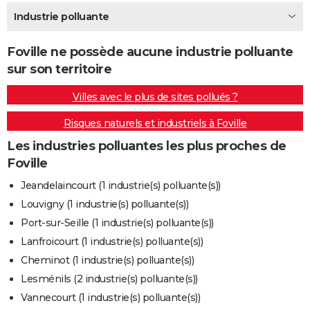
City break
Voyage de noces
Climat
Destinations
Voyage nature
Forum
+
Industrie polluante
PHOTO
GUIDES D'ACHAT
Foville ne possède aucune industrie polluante
sur son territoire
BONS PLANS
Villes avec le plus de sites pollués ?
CARTE DE VOEUX
Risques naturels et industriels à Foville
Carte Bonne année
Carte Pâques
Carte de Noël
Carte Saint-Valentin
Carte d'anniversaire
DICTIONNAIRE
Les industries polluantes les plus proches de
Biographies
Expressions
Dictionnaire
Citations
Proverbes
PROGRAMME TV
Foville
COPAINS D'AVANT
Jeandelaincourt (1 industrie(s) polluante(s))
Louvigny (1 industrie(s) polluante(s))
Se connecter
Collèges
Universités
Service militaire
S'inscrire
Lycées
Primaires
Entreprises
Avis de recherche
AVIS DE DÉCÈS
Port-sur-Seille (1 industrie(s) polluante(s))
FORUM
Lanfroicourt (1 industrie(s) polluante(s))
Cheminot (1 industrie(s) polluante(s))
Lifestyle
Sport
Television
Cinema
Bricolage
Culture
Auto
Voyage
Lesménils (2 industrie(s) polluante(s))
Vannecourt (1 industrie(s) polluante(s))