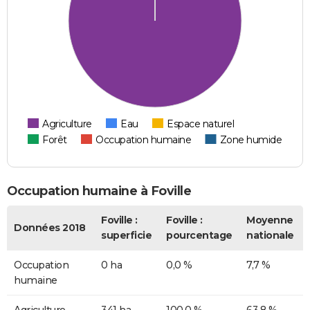
Agriculture
Eau
Espace naturel
Forêt
Occupation humaine
Zone humide
Occupation humaine à Foville
Foville :
Foville :
Moyenne
Données 2018
superficie
pourcentage
nationale
Occupation
0 ha
0,0 %
7,7 %
humaine
Agriculture
341 ha
100,0 %
63,8 %