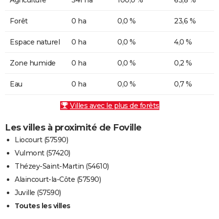
Forêt
0 ha
0,0 %
23,6 %
Espace naturel
0 ha
0,0 %
4,0 %
Zone humide
0 ha
0,0 %
0,2 %
Eau
0 ha
0,0 %
0,7 %
Villes avec le plus de forêts
Les villes à proximité de Foville
Liocourt (57590)
Vulmont (57420)
Thézey-Saint-Martin (54610)
Alaincourt-la-Côte (57590)
Juville (57590)
Toutes les villes