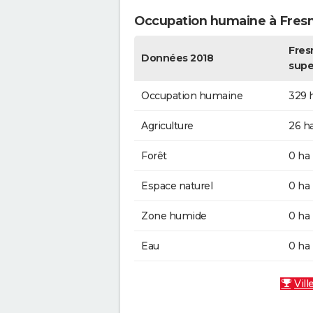
Occupation humaine à Fres
Fres
Données 2018
supe
Occupation humaine
329 
Agriculture
26 h
Forêt
0 ha
Espace naturel
0 ha
Zone humide
0 ha
Eau
0 ha
Vill