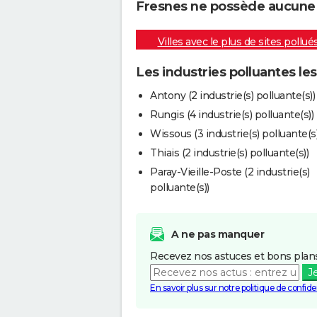
Fresnes ne possède aucune in
Villes avec le plus de sites pollué
Les industries polluantes le
Antony (2 industrie(s) polluante(s))
Rungis (4 industrie(s) polluante(s))
Wissous (3 industrie(s) polluante(s)
Thiais (2 industrie(s) polluante(s))
Paray-Vieille-Poste (2 industrie(s)
polluante(s))
A ne pas manquer
Recevez nos astuces et bons plans
J
En savoir plus sur notre politique de confiden