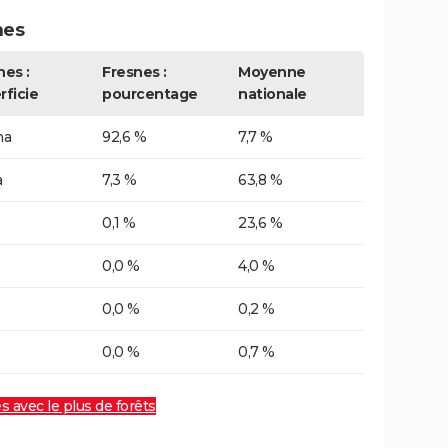
nes
nes :
Fresnes :
Moyenne
rficie
pourcentage
nationale
ha
92,6 %
7,7 %
a
7,3 %
63,8 %
0,1 %
23,6 %
0,0 %
4,0 %
0,0 %
0,2 %
0,0 %
0,7 %
es avec le plus de forêts