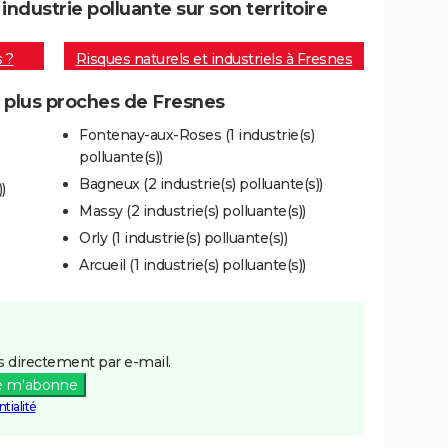
dustrie polluante sur son territoire
s ?
Risques naturels et industriels à Fresnes
s plus proches de Fresnes
Fontenay-aux-Roses (1 industrie(s)
polluante(s))
Bagneux (2 industrie(s) polluante(s))
)
Massy (2 industrie(s) polluante(s))
Orly (1 industrie(s) polluante(s))
Arcueil (1 industrie(s) polluante(s))
 directement par e-mail.
e m'abonne
tialité