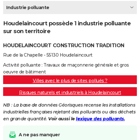
City break
Voyage de noces
Climat
Destinations
Voyage nature
Forum
+
Industrie polluante
PHOTO
GUIDES D'ACHAT
Houdelaincourt possède 1 industrie polluante
sur son territoire
BONS PLANS
HOUDELAINCOURT CONSTRUCTION TRADITION
CARTE DE VOEUX
Rue de la Chapelle - 55130 Houdelaincourt
Carte Bonne année
Carte Pâques
Carte de Noël
Carte Saint-Valentin
Carte d'anniversaire
DICTIONNAIRE
Activité polluante : Travaux de maçonnerie générale et gros
Biographies
Expressions
Dictionnaire
Citations
Proverbes
PROGRAMME TV
oeuvre de bâtiment
Villes avec le plus de sites pollués ?
COPAINS D'AVANT
Risques naturels et industriels à Houdelaincourt
Se connecter
Collèges
Universités
Service militaire
S'inscrire
Lycées
Primaires
Entreprises
Avis de recherche
AVIS DE DÉCÈS
NB : La base de données Géorisques recense les installations
FORUM
industrielles françaises rejetant des polluants ou des déchets
en grande quantité.
Voir aussi le
lexique des polluants.
Lifestyle
Sport
Television
Cinema
Bricolage
Culture
Auto
Voyage
A ne pas manquer