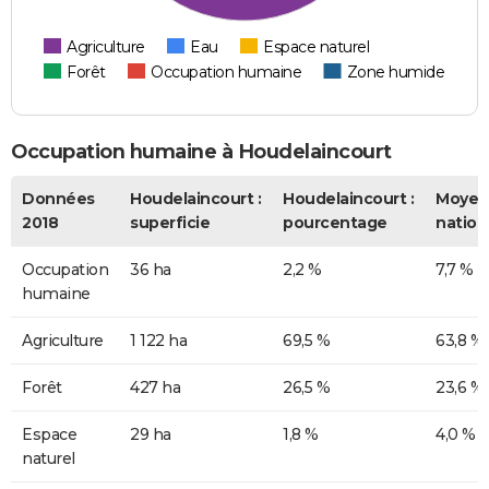
Agriculture
Eau
Espace naturel
Forêt
Occupation humaine
Zone humide
Occupation humaine à Houdelaincourt
Données
Houdelaincourt :
Houdelaincourt :
Moyen
2018
superficie
pourcentage
nation
Occupation
36 ha
2,2 %
7,7 %
humaine
Agriculture
1 122 ha
69,5 %
63,8 %
Forêt
427 ha
26,5 %
23,6 %
Espace
29 ha
1,8 %
4,0 %
naturel