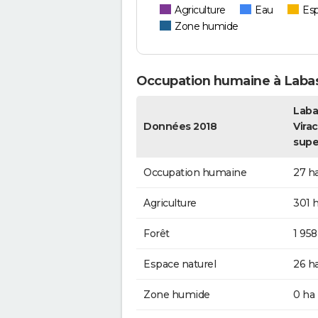
Agriculture
Eau
Esp
Zone humide
Occupation humaine à Labas
Laba
Données 2018
Virac
supe
Occupation humaine
27 h
Agriculture
301 
Forêt
1 958
Espace naturel
26 h
Zone humide
0 ha