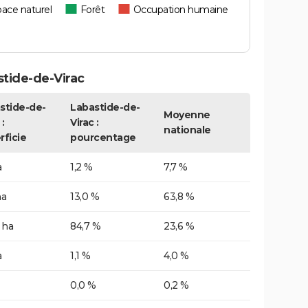
ace naturel
Forêt
Occupation humaine
tide-de-Virac
stide-de-
Labastide-de-
Moyenne
 :
Virac :
nationale
rficie
pourcentage
a
1,2 %
7,7 %
ha
13,0 %
63,8 %
 ha
84,7 %
23,6 %
a
1,1 %
4,0 %
0,0 %
0,2 %