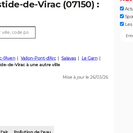
tide-de-Virac (07150) :
Actu
Spo
Les 
-l'Aven
Vallon-Pont-d'Arc
Salavas
Le Garn
e-de-Virac à une autre ville
Mise à jour le 26/03/26
l'air
Pollution de l'eau