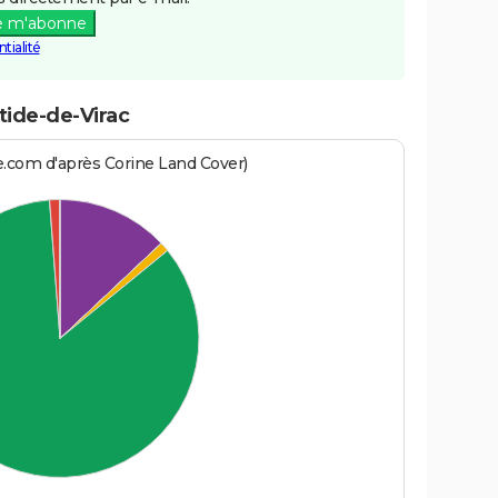
e m'abonne
tialité
tide-de-Virac
e.com d'après Corine Land Cover)