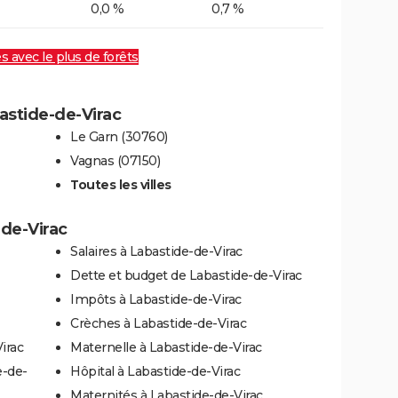
0,0 %
0,7 %
es avec le plus de forêts
bastide-de-Virac
Le Garn (30760)
Vagnas (07150)
Toutes les villes
-de-Virac
Salaires à Labastide-de-Virac
Dette et budget de Labastide-de-Virac
Impôts à Labastide-de-Virac
Crèches à Labastide-de-Virac
irac
Maternelle à Labastide-de-Virac
e-de-
Hôpital à Labastide-de-Virac
Maternités à Labastide-de-Virac