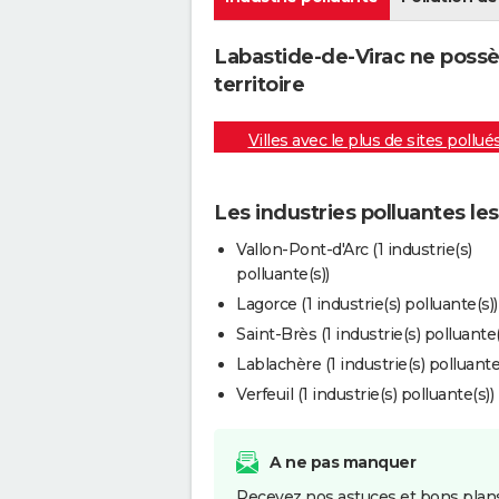
Labastide-de-Virac ne possè
territoire
Villes avec le plus de sites pollué
Les industries polluantes le
Vallon-Pont-d'Arc (1 industrie(s)
polluante(s))
Lagorce (1 industrie(s) polluante(s))
Saint-Brès (1 industrie(s) polluante(
Lablachère (1 industrie(s) polluante
Verfeuil (1 industrie(s) polluante(s))
A ne pas manquer
Recevez nos astuces et bons plans