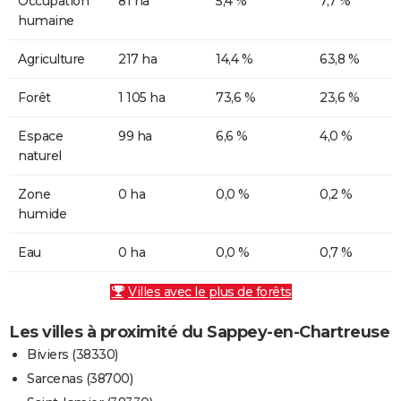
Occupation
81 ha
5,4 %
7,7 %
humaine
Agriculture
217 ha
14,4 %
63,8 %
Forêt
1 105 ha
73,6 %
23,6 %
Espace
99 ha
6,6 %
4,0 %
naturel
Zone
0 ha
0,0 %
0,2 %
humide
Eau
0 ha
0,0 %
0,7 %
Villes avec le plus de forêts
Les villes à proximité du Sappey-en-Chartreuse
Biviers (38330)
Sarcenas (38700)