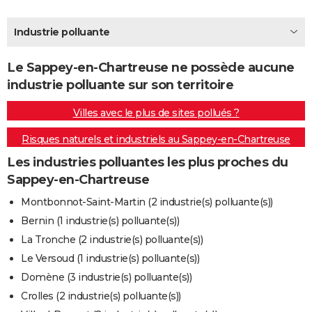
City break
Voyage de noces
Climat
Destinations
Voyage nature
Forum
+
PHOTO
Industrie polluante
GUIDES D'ACHAT
Le Sappey-en-Chartreuse ne possède aucune
BONS PLANS
industrie polluante sur son territoire
CARTE DE VOEUX
Villes avec le plus de sites pollués ?
Carte Bonne année
Carte Pâques
Carte de Noël
Carte Saint-Valentin
Carte d'anniversaire
DICTIONNAIRE
Risques naturels et industriels au Sappey-en-Chartreuse
Biographies
Expressions
Dictionnaire
Citations
Proverbes
PROGRAMME TV
Les industries polluantes les plus proches du
Sappey-en-Chartreuse
COPAINS D'AVANT
Montbonnot-Saint-Martin (2 industrie(s) polluante(s))
Se connecter
Collèges
Universités
Service militaire
S'inscrire
Lycées
Primaires
Entreprises
Avis de recherche
AVIS DE DÉCÈS
Bernin (1 industrie(s) polluante(s))
La Tronche (2 industrie(s) polluante(s))
FORUM
Le Versoud (1 industrie(s) polluante(s))
Lifestyle
Sport
Television
Cinema
Bricolage
Culture
Auto
Voyage
Domène (3 industrie(s) polluante(s))
Crolles (2 industrie(s) polluante(s))