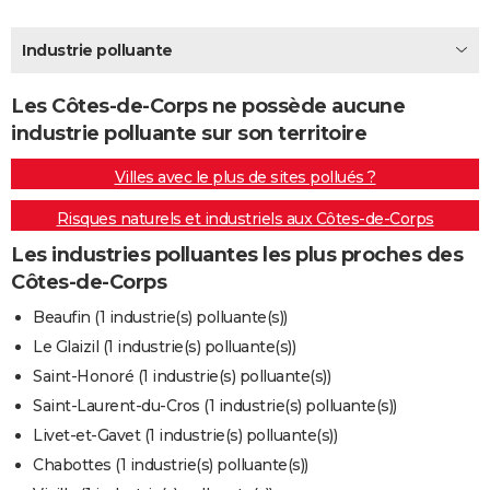
City break
Voyage de noces
Climat
Destinations
Voyage nature
Forum
+
PHOTO
Industrie polluante
GUIDES D'ACHAT
Les Côtes-de-Corps ne possède aucune
BONS PLANS
industrie polluante sur son territoire
CARTE DE VOEUX
Villes avec le plus de sites pollués ?
Carte Bonne année
Carte Pâques
Carte de Noël
Carte Saint-Valentin
Carte d'anniversaire
DICTIONNAIRE
Risques naturels et industriels aux Côtes-de-Corps
Biographies
Expressions
Dictionnaire
Citations
Proverbes
PROGRAMME TV
Les industries polluantes les plus proches des
Côtes-de-Corps
COPAINS D'AVANT
Beaufin (1 industrie(s) polluante(s))
Se connecter
Collèges
Universités
Service militaire
S'inscrire
Lycées
Primaires
Entreprises
Avis de recherche
AVIS DE DÉCÈS
Le Glaizil (1 industrie(s) polluante(s))
Saint-Honoré (1 industrie(s) polluante(s))
FORUM
Saint-Laurent-du-Cros (1 industrie(s) polluante(s))
Lifestyle
Sport
Television
Cinema
Bricolage
Culture
Auto
Voyage
Livet-et-Gavet (1 industrie(s) polluante(s))
Chabottes (1 industrie(s) polluante(s))