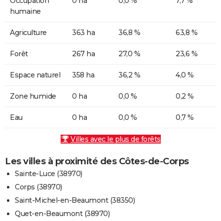
Occupation
0 ha
0,0 %
7,7 %
humaine
Agriculture
363 ha
36,8 %
63,8 %
Forêt
267 ha
27,0 %
23,6 %
Espace naturel
358 ha
36,2 %
4,0 %
Zone humide
0 ha
0,0 %
0,2 %
Eau
0 ha
0,0 %
0,7 %
Villes avec le plus de forêts
Les villes à proximité des Côtes-de-Corps
Sainte-Luce (38970)
Corps (38970)
Saint-Michel-en-Beaumont (38350)
Quet-en-Beaumont (38970)