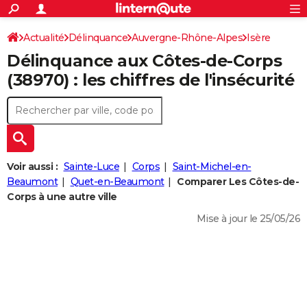
ACTUALITÉS
Connexion
S'inscrire
Actualité
Délinquance
Auvergne-Rhône-Alpes
Rechercher
Isère
Société
Education
Villes
Politique
Faits Divers
Monde
+
SPORT
Délinquance aux
Côtes-de-Corps
Les Côtes-de-Corps
Football
Cyclisme
Forum
Coupe du monde 2026
Tennis
Rugby
CULTURE
(38970) : les chiffres de l'insécurité
TNT
Cinéma
Musique
Programme TV
Streaming
Sorties cinéma
+
FINANCE
Impôts
Immobilier
Banque
Crédit
Retraite
Epargne
Risques naturels par ville
Assurance
AUTO
Réserver un essai
Berlines
Forum auto
Essais
Citadines
SUV
+
HIGH-TECH
Voir aussi :
Sainte-Luce
Corps
Saint-Michel-en-
Meilleur smartphone
Ordinateurs
Guide high-tech
Mobiles
Internet
Jeux vidéo
+
Beaumont
Quet-en-Beaumont
Comparer Les Côtes-de-
BRICOLAGE
Corps à une autre ville
Aménagement intérieur
Cuisine
Jardinage
+
Forum
Extérieur
Salle de bains
Rangement
WEEK-END
Mise à jour le 25/05/26
Escapades
Expositions
Week-end nature
Guides de France
Patrimoine
Musées
+
LIFESTYLE
Bien-être
Mode
+
Art de vivre
Loisirs
Modes de vie
SANTE
Guide de la santé
Médicaments
+
Alimentation
Maladies
Sommeil
VOYAGE