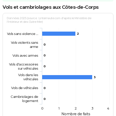
Vols et cambriolages aux Côtes-de-Corps
Données 2025 (source : Linternaute.com d'après le Ministère de
l'Intérieur et des Outre-Mer)
Vols sans violence …
2
Vols violents sans
0
arme
Vols avec armes
0
Vols d'accessoires
0
sur véhicules
Vols dans les
3
véhicules
Vols de véhicules
0
Cambriolages de
0
logement
0
1
2
3
4
Nombre de faits