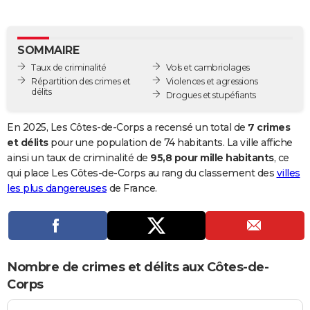
City break
Voyage de noces
Climat
Destinations
Voyage nature
Forum
+
PHOTO
GUIDES D'ACHAT
SOMMAIRE
Taux de criminalité
Vols et cambriolages
BONS PLANS
Répartition des crimes et
Violences et agressions
délits
Drogues et stupéfiants
CARTE DE VOEUX
Carte Bonne année
Carte Pâques
Carte de Noël
Carte Saint-Valentin
Carte d'anniversaire
En 2025, Les Côtes-de-Corps a recensé un total de
7 crimes
DICTIONNAIRE
et délits
pour une population de 74 habitants. La ville affiche
Biographies
Expressions
Dictionnaire
Citations
Proverbes
ainsi un taux de criminalité de
95,8 pour mille habitants
, ce
PROGRAMME TV
qui place Les Côtes-de-Corps au rang du classement des
villes
COPAINS D'AVANT
les plus dangereuses
de France.
Se connecter
Collèges
Universités
Service militaire
S'inscrire
Lycées
Primaires
Entreprises
Avis de recherche
AVIS DE DÉCÈS
FORUM
Nombre de crimes et délits aux Côtes-de-
Lifestyle
Sport
Television
Cinema
Bricolage
Culture
Auto
Voyage
Corps