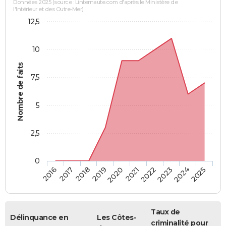
Données 2025 (source : Linternaute.com d'après le Ministère de
l'Intérieur et des Outre-Mer)
12,5
10
Nombre de faits
7,5
5
2,5
0
2018
2023
2019
2024
2020
2025
2016
2021
2017
2022
Taux de
Délinquance en
Les Côtes-
criminalité pour