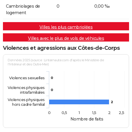
Cambriolages de
0
0,00 ‰
logement
Villes les plus cambriolées
Villes avec le plus de vols de véhicules
Violences et agressions aux Côtes-de-Corps
Données 2025 (source : Linternaute.com d'après le Ministère de
l'Intérieur et des Outre-Mer)
Violences sexuelles
0
Violences physiques
0
intrafamiliales
Violences physiques
2
hors cadre familial
0
0,5
1
1,5
2
2,5
Nombre de faits