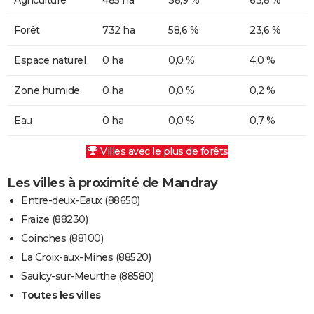
Forêt
732 ha
58,6 %
23,6 %
Espace naturel
0 ha
0,0 %
4,0 %
Zone humide
0 ha
0,0 %
0,2 %
Eau
0 ha
0,0 %
0,7 %
Villes avec le plus de forêts
Les villes à proximité de Mandray
Entre-deux-Eaux (88650)
Fraize (88230)
Coinches (88100)
La Croix-aux-Mines (88520)
Saulcy-sur-Meurthe (88580)
Toutes les villes