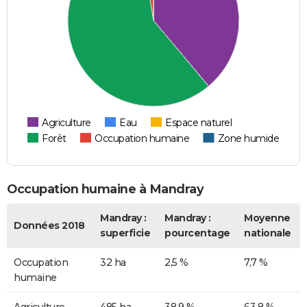
Agriculture
Eau
Espace naturel
Forêt
Occupation humaine
Zone humide
Occupation humaine à Mandray
Mandray :
Mandray :
Moyenne
Données 2018
superficie
pourcentage
nationale
Occupation
32 ha
2,5 %
7,7 %
humaine
Agriculture
485 ha
38,9 %
63,8 %