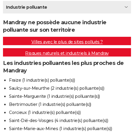
City break
Voyage de noces
Climat
Destinations
Voyage nature
Forum
+
Industrie polluante
PHOTO
GUIDES D'ACHAT
Mandray ne possède aucune industrie
polluante sur son territoire
BONS PLANS
Villes avec le plus de sites pollués ?
CARTE DE VOEUX
Risques naturels et industriels à Mandray
Carte Bonne année
Carte Pâques
Carte de Noël
Carte Saint-Valentin
Carte d'anniversaire
DICTIONNAIRE
Les industries polluantes les plus proches de
Biographies
Expressions
Dictionnaire
Citations
Proverbes
PROGRAMME TV
Mandray
COPAINS D'AVANT
Fraize (1 industrie(s) polluante(s))
Saulcy-sur-Meurthe (2 industrie(s) polluante(s))
Se connecter
Collèges
Universités
Service militaire
S'inscrire
Lycées
Primaires
Entreprises
Avis de recherche
AVIS DE DÉCÈS
Sainte-Marguerite (1 industrie(s) polluante(s))
FORUM
Bertrimoutier (1 industrie(s) polluante(s))
Corcieux (1 industrie(s) polluante(s))
Lifestyle
Sport
Television
Cinema
Bricolage
Culture
Auto
Voyage
Saint-Dié-des-Vosges (4 industrie(s) polluante(s))
Sainte-Marie-aux-Mines (1 industrie(s) polluante(s))