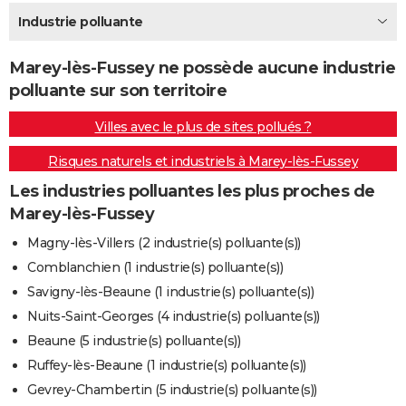
City break
Voyage de noces
Climat
Destinations
Voyage nature
Forum
+
Industrie polluante
PHOTO
GUIDES D'ACHAT
Marey-lès-Fussey ne possède aucune industrie
polluante sur son territoire
BONS PLANS
Villes avec le plus de sites pollués ?
CARTE DE VOEUX
Risques naturels et industriels à Marey-lès-Fussey
Carte Bonne année
Carte Pâques
Carte de Noël
Carte Saint-Valentin
Carte d'anniversaire
DICTIONNAIRE
Les industries polluantes les plus proches de
Biographies
Expressions
Dictionnaire
Citations
Proverbes
PROGRAMME TV
Marey-lès-Fussey
COPAINS D'AVANT
Magny-lès-Villers (2 industrie(s) polluante(s))
Comblanchien (1 industrie(s) polluante(s))
Se connecter
Collèges
Universités
Service militaire
S'inscrire
Lycées
Primaires
Entreprises
Avis de recherche
AVIS DE DÉCÈS
Savigny-lès-Beaune (1 industrie(s) polluante(s))
FORUM
Nuits-Saint-Georges (4 industrie(s) polluante(s))
Beaune (5 industrie(s) polluante(s))
Lifestyle
Sport
Television
Cinema
Bricolage
Culture
Auto
Voyage
Ruffey-lès-Beaune (1 industrie(s) polluante(s))
Gevrey-Chambertin (5 industrie(s) polluante(s))