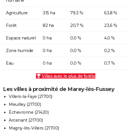
humaine
Agriculture
315 ha
79,3 %
63,8 %
Forêt
82 ha
20,7 %
23,6 %
Espace naturel
0 ha
0,0 %
4,0 %
Zone humide
0 ha
0,0 %
0,2 %
Eau
0 ha
0,0 %
0,7 %
Villes avec le plus de forêts
Les villes à proximité de Marey-lès-Fussey
Villers-la-Faye (21700)
Meuilley (21700)
Échevronne (21420)
Arcenant (21700)
Magny-lès-Villers (21700)