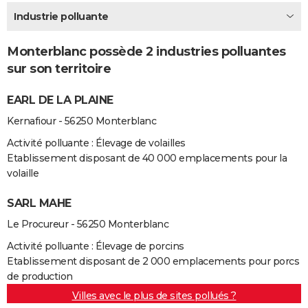
City break
Voyage de noces
Climat
Destinations
Voyage nature
Forum
+
Industrie polluante
PHOTO
GUIDES D'ACHAT
Monterblanc possède 2 industries polluantes
sur son territoire
BONS PLANS
EARL DE LA PLAINE
CARTE DE VOEUX
Kernafiour - 56250 Monterblanc
Carte Bonne année
Carte Pâques
Carte de Noël
Carte Saint-Valentin
Carte d'anniversaire
DICTIONNAIRE
Activité polluante : Élevage de volailles
Biographies
Expressions
Dictionnaire
Citations
Proverbes
PROGRAMME TV
Etablissement disposant de 40 000 emplacements pour la
volaille
COPAINS D'AVANT
SARL MAHE
Se connecter
Collèges
Universités
Service militaire
S'inscrire
Lycées
Primaires
Entreprises
Avis de recherche
AVIS DE DÉCÈS
Le Procureur - 56250 Monterblanc
FORUM
Activité polluante : Élevage de porcins
Etablissement disposant de 2 000 emplacements pour porcs
Lifestyle
Sport
Television
Cinema
Bricolage
Culture
Auto
Voyage
de production
Villes avec le plus de sites pollués ?