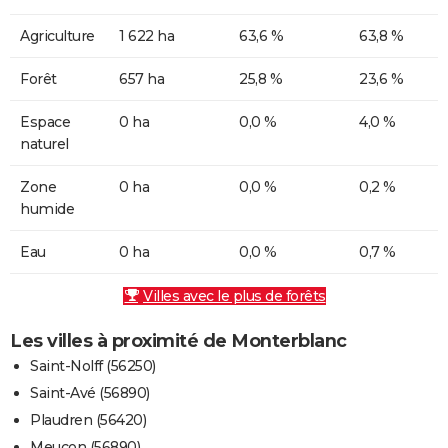
Agriculture
1 622 ha
63,6 %
63,8 %
Forêt
657 ha
25,8 %
23,6 %
Espace
0 ha
0,0 %
4,0 %
naturel
Zone
0 ha
0,0 %
0,2 %
humide
Eau
0 ha
0,0 %
0,7 %
Villes avec le plus de forêts
Les villes à proximité de Monterblanc
Saint-Nolff (56250)
Saint-Avé (56890)
Plaudren (56420)
Meucon (56890)