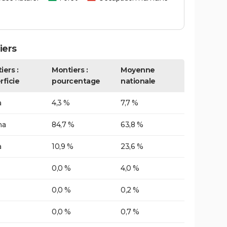
iers
iers :
Montiers :
Moyenne
rficie
pourcentage
nationale
a
4,3 %
7,7 %
ha
84,7 %
63,8 %
a
10,9 %
23,6 %
0,0 %
4,0 %
0,0 %
0,2 %
0,0 %
0,7 %