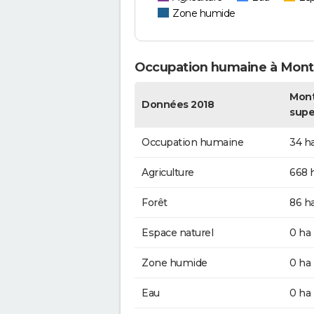
Zone humide
Occupation humaine à Mont
Mont
Données 2018
supe
Occupation humaine
34 h
Agriculture
668 
Forêt
86 h
Espace naturel
0 ha
Zone humide
0 ha
Eau
0 ha