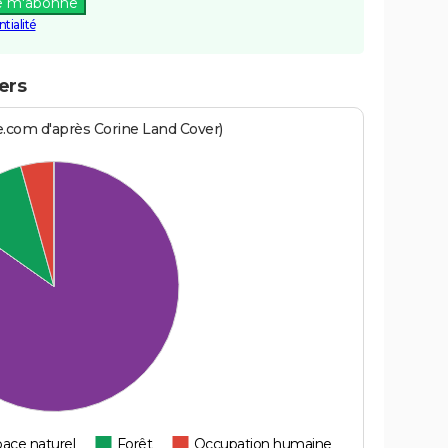
e m'abonne
tialité
ers
e.com d'après Corine Land Cover)
ace naturel
Forêt
Occupation humaine