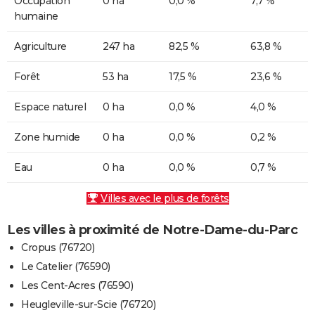
Occupation
0 ha
0,0 %
7,7 %
humaine
Agriculture
247 ha
82,5 %
63,8 %
Forêt
53 ha
17,5 %
23,6 %
Espace naturel
0 ha
0,0 %
4,0 %
Zone humide
0 ha
0,0 %
0,2 %
Eau
0 ha
0,0 %
0,7 %
Villes avec le plus de forêts
Les villes à proximité de Notre-Dame-du-Parc
Cropus (76720)
Le Catelier (76590)
Les Cent-Acres (76590)
Heugleville-sur-Scie (76720)