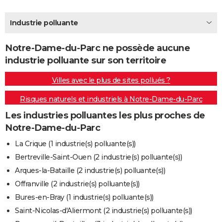
City break
Voyage de noces
Climat
Destinations
Voyage nature
Forum
+
PHOTO
Industrie polluante
GUIDES D'ACHAT
Notre-Dame-du-Parc ne possède aucune
BONS PLANS
industrie polluante sur son territoire
CARTE DE VOEUX
Villes avec le plus de sites pollués ?
Carte Bonne année
Carte Pâques
Carte de Noël
Carte Saint-Valentin
Carte d'anniversaire
DICTIONNAIRE
Risques naturels et industriels à Notre-Dame-du-Parc
Biographies
Expressions
Dictionnaire
Citations
Proverbes
PROGRAMME TV
Les industries polluantes les plus proches de
Notre-Dame-du-Parc
COPAINS D'AVANT
La Crique (1 industrie(s) polluante(s))
Se connecter
Collèges
Universités
Service militaire
S'inscrire
Lycées
Primaires
Entreprises
Avis de recherche
AVIS DE DÉCÈS
Bertreville-Saint-Ouen (2 industrie(s) polluante(s))
Arques-la-Bataille (2 industrie(s) polluante(s))
FORUM
Offranville (2 industrie(s) polluante(s))
Lifestyle
Sport
Television
Cinema
Bricolage
Culture
Auto
Voyage
Bures-en-Bray (1 industrie(s) polluante(s))
Saint-Nicolas-d'Aliermont (2 industrie(s) polluante(s))