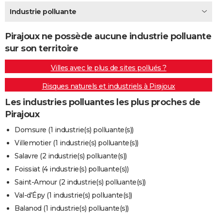
City break
Voyage de noces
Climat
Destinations
Voyage nature
Forum
+
Industrie polluante
PHOTO
GUIDES D'ACHAT
Pirajoux ne possède aucune industrie polluante
sur son territoire
BONS PLANS
Villes avec le plus de sites pollués ?
CARTE DE VOEUX
Risques naturels et industriels à Pirajoux
Carte Bonne année
Carte Pâques
Carte de Noël
Carte Saint-Valentin
Carte d'anniversaire
DICTIONNAIRE
Les industries polluantes les plus proches de
Biographies
Expressions
Dictionnaire
Citations
Proverbes
PROGRAMME TV
Pirajoux
COPAINS D'AVANT
Domsure (1 industrie(s) polluante(s))
Villemotier (1 industrie(s) polluante(s))
Se connecter
Collèges
Universités
Service militaire
S'inscrire
Lycées
Primaires
Entreprises
Avis de recherche
AVIS DE DÉCÈS
Salavre (2 industrie(s) polluante(s))
FORUM
Foissiat (4 industrie(s) polluante(s))
Saint-Amour (2 industrie(s) polluante(s))
Lifestyle
Sport
Television
Cinema
Bricolage
Culture
Auto
Voyage
Val-d'Épy (1 industrie(s) polluante(s))
Balanod (1 industrie(s) polluante(s))