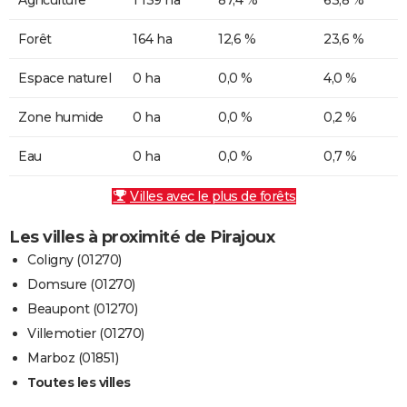
Forêt
164 ha
12,6 %
23,6 %
Espace naturel
0 ha
0,0 %
4,0 %
Zone humide
0 ha
0,0 %
0,2 %
Eau
0 ha
0,0 %
0,7 %
Villes avec le plus de forêts
Les villes à proximité de Pirajoux
Coligny (01270)
Domsure (01270)
Beaupont (01270)
Villemotier (01270)
Marboz (01851)
Toutes les villes