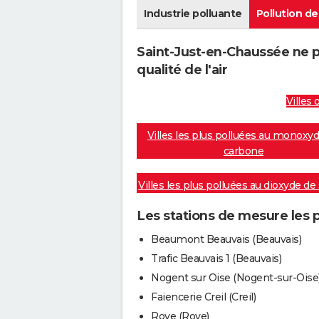
Industrie polluante
Pollution de 
Saint-Just-en-Chaussée ne 
qualité de l'air
Villes 
Villes les plus polluées au monoxy
carbone
Villes les plus polluées au dioxyde de
Les stations de mesure les 
Beaumont Beauvais (Beauvais)
Trafic Beauvais 1 (Beauvais)
Nogent sur Oise (Nogent-sur-Oise
Faiencerie Creil (Creil)
Roye (Roye)