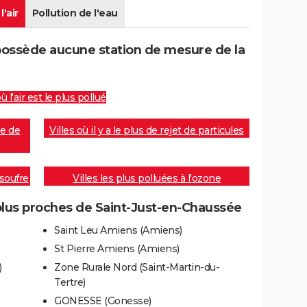
l'air
Pollution de l'eau
possède aucune station de mesure de la
où l'air est le plus pollué
de de
Villes où il y a le plus de rejet de particules
 soufre
Villes les plus polluées à l'ozone
plus proches de Saint-Just-en-Chaussée
Saint Leu Amiens (Amiens)
St Pierre Amiens (Amiens)
)
Zone Rurale Nord (Saint-Martin-du-
Tertre)
GONESSE (Gonesse)