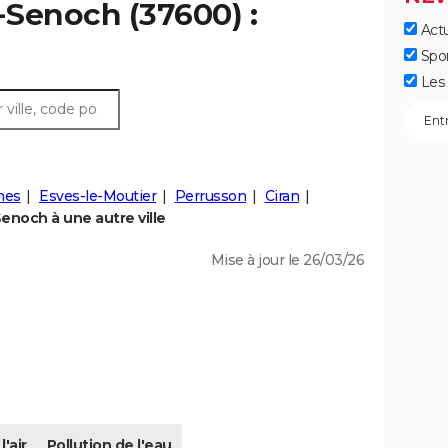
t-Senoch (37600) :
Actu
Spo
Les 
nes
Esves-le-Moutier
Perrusson
Ciran
enoch à une autre ville
Mise à jour le 26/03/26
l'air
Pollution de l'eau