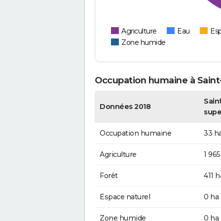
Agriculture
Eau
Esp
Zone humide
Occupation humaine à Sain
Sain
Données 2018
supe
Occupation humaine
33 h
Agriculture
1 965
Forêt
411 h
Espace naturel
0 ha
Zone humide
0 ha