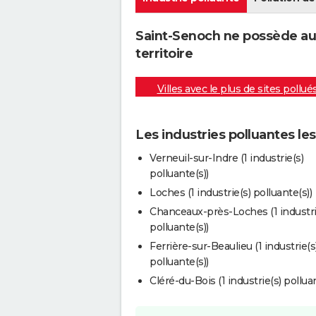
Saint-Senoch ne possède auc
territoire
Villes avec le plus de sites pollué
Les industries polluantes le
Verneuil-sur-Indre (1 industrie(s)
polluante(s))
Loches (1 industrie(s) polluante(s))
Chanceaux-près-Loches (1 industri
polluante(s))
Ferrière-sur-Beaulieu (1 industrie(s
polluante(s))
Cléré-du-Bois (1 industrie(s) polluan