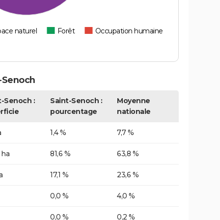
ace naturel
Forêt
Occupation humaine
t-Senoch
t-Senoch :
Saint-Senoch :
Moyenne
rficie
pourcentage
nationale
a
1,4 %
7,7 %
 ha
81,6 %
63,8 %
a
17,1 %
23,6 %
0,0 %
4,0 %
0,0 %
0,2 %