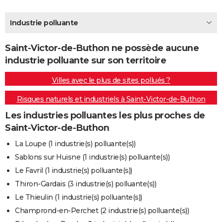
City break
Voyage de noces
Climat
Destinations
Voyage nature
Forum
+
PHOTO
Industrie polluante
GUIDES D'ACHAT
Saint-Victor-de-Buthon ne possède aucune
BONS PLANS
industrie polluante sur son territoire
CARTE DE VOEUX
Villes avec le plus de sites pollués ?
Carte Bonne année
Carte Pâques
Carte de Noël
Carte Saint-Valentin
Carte d'anniversaire
DICTIONNAIRE
Risques naturels et industriels à Saint-Victor-de-Buthon
Biographies
Expressions
Dictionnaire
Citations
Proverbes
PROGRAMME TV
Les industries polluantes les plus proches de
Saint-Victor-de-Buthon
COPAINS D'AVANT
La Loupe (1 industrie(s) polluante(s))
Se connecter
Collèges
Universités
Service militaire
S'inscrire
Lycées
Primaires
Entreprises
Avis de recherche
AVIS DE DÉCÈS
Sablons sur Huisne (1 industrie(s) polluante(s))
Le Favril (1 industrie(s) polluante(s))
FORUM
Thiron-Gardais (3 industrie(s) polluante(s))
Lifestyle
Sport
Television
Cinema
Bricolage
Culture
Auto
Voyage
Le Thieulin (1 industrie(s) polluante(s))
Champrond-en-Perchet (2 industrie(s) polluante(s))