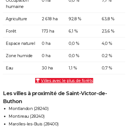
Occupation
0 ha
0,0 %
7,7 %
humaine
Agriculture
2 618 ha
92,8 %
63,8 %
Forêt
173 ha
6,1 %
23,6 %
Espace naturel
0 ha
0,0 %
4,0 %
Zone humide
0 ha
0,0 %
0,2 %
Eau
30 ha
1,1 %
0,7 %
Villes avec le plus de forêts
Les villes à proximité de Saint-Victor-de-
Buthon
Montlandon (28240)
Montireau (28240)
Marolles-les-Buis (28400)