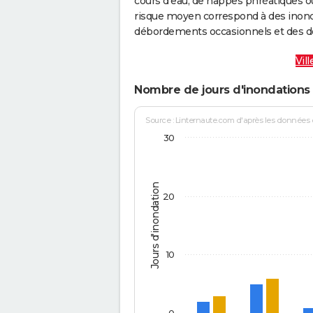
cours d’eau, de nappes phréatiques 
risque moyen correspond à des inond
débordements occasionnels et des d
Vil
Nombre de jours d'inondations 
Source : Linternaute.com d'après les données
30
Jours d'inondation
20
10