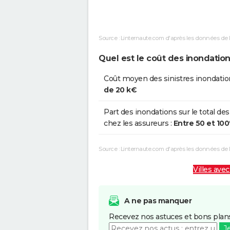
Inondations et/ou Coulées de
0
Boue
Source : Linternaute.com d'après les données de 
Inondations Remontée Nappe
2
Quel est le coût des inondation
Inondations et/ou Coulées de
2
Boue
Coût moyen des sinistres inondatio
de 20 k€
Inondations et/ou Coulées de
2
Boue
Part des inondations sur le total des
chez les assureurs :
Entre 50 et 10
Inondations et/ou Coulées de
2
Boue
Source : Linternaute.com d'après les données de
Inondations et/ou Coulées de
0
Villes avec
Boue
A ne pas manquer
Recevez nos astuces et bons plans
J