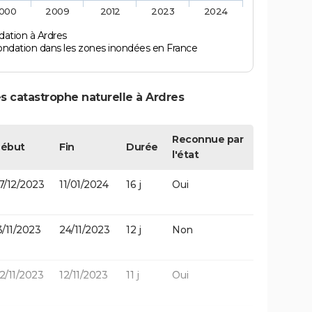
000
2009
2012
2023
2024
dation à Ardres
ondation dans les zones inondées en France
s catastrophe naturelle à Ardres
Reconnue par
ébut
Fin
Durée
l'état
7/12/2023
11/01/2024
16 j
Oui
3/11/2023
24/11/2023
12 j
Non
2/11/2023
12/11/2023
11 j
Oui