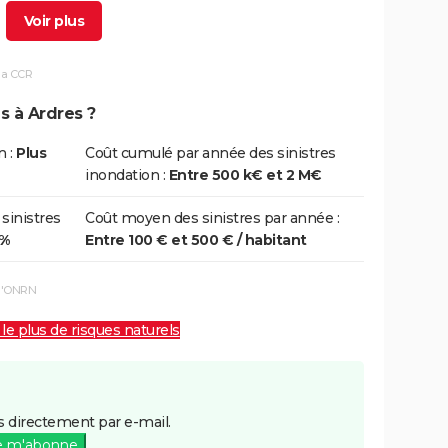
1/11/2012
04/11/2012
4 j
Oui
la CCR
9/10/2012
05/11/2012
8 j
Non
s à Ardres ?
5/11/2009
28/11/2009
4 j
Oui
n :
Plus
Coût cumulé par année des sinistres
inondation :
Entre 500 k€ et 2 M€
1/11/2000
21/11/2000
1 j
Oui
 sinistres
Coût moyen des sinistres par année :
0%
Entre 100 € et 500 € / habitant
5/12/1999
29/12/1999
5 j
Non
 l'ONRN
2/09/1998
03/09/1998
2 j
Oui
 le plus de risques naturels
 directement par e-mail.
e m'abonne