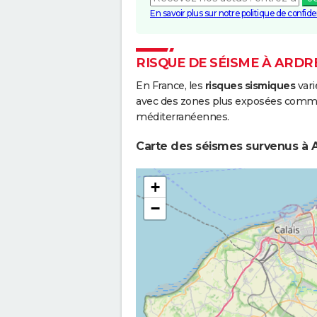
En savoir plus sur notre politique de confiden
RISQUE DE SÉISME À ARDR
En France, les
risques sismiques
vari
avec des zones plus exposées comme 
méditerranéennes.
Carte des séismes survenus à A
+
−