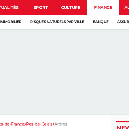
TUALITÉS
SPORT
CULTURE
FINANCE
A
IMMOBILIER
RISQUES NATURELS PAR VILLE
BANQUE
ASSU
ts-de-France
Pas-de-Calais
Ardres
NEW