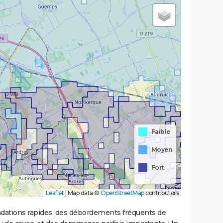
Faible
Moyen
Fort
Leaflet
|
Map data ©
OpenStreetMap
contributors
ondations rapides, des débordements fréquents de