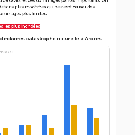
ou de caves, et des dommages parfois importants. Un
ations plus modérées qui peuvent causer des
ommages plus limités.
les les plus inondées
déclarées catastrophe naturelle à Ardres
 de la CCR