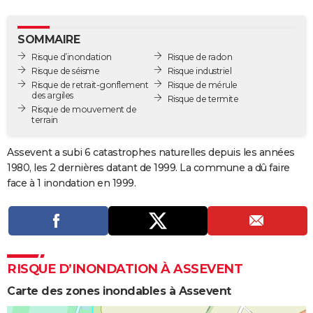
City break
Voyage de noces
Climat
Destinations
Voyage nature
Forum
+
PHOTO
SOMMAIRE
GUIDES D'ACHAT
Risque d’inondation
Risque de radon
Risque de séisme
Risque industriel
BONS PLANS
Risque de retrait-gonflement
Risque de mérule
des argiles
Risque de termite
CARTE DE VOEUX
Risque de mouvement de
terrain
Carte Bonne année
Carte Pâques
Carte de Noël
Carte Saint-Valentin
Carte d'anniversaire
DICTIONNAIRE
Assevent a subi 6 catastrophes naturelles depuis les années
Biographies
Expressions
Dictionnaire
Citations
Proverbes
PROGRAMME TV
1980, les 2 dernières datant de 1999. La commune a dû faire
face à 1 inondation en 1999.
COPAINS D'AVANT
Se connecter
Collèges
Universités
Service militaire
S'inscrire
Lycées
Primaires
Entreprises
Avis de recherche
AVIS DE DÉCÈS
FORUM
RISQUE D’INONDATION À ASSEVENT
Lifestyle
Sport
Television
Cinema
Bricolage
Culture
Auto
Voyage
Carte des zones inondables à Assevent