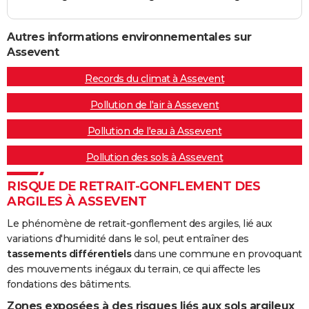
Autres informations environnementales sur
Assevent
Records du climat à Assevent
Pollution de l'air à Assevent
Pollution de l'eau à Assevent
Pollution des sols à Assevent
RISQUE DE RETRAIT-GONFLEMENT DES
ARGILES À ASSEVENT
Le phénomène de retrait-gonflement des argiles, lié aux
variations d'humidité dans le sol, peut entraîner des
tassements différentiels
dans une commune en provoquant
des mouvements inégaux du terrain, ce qui affecte les
fondations des bâtiments.
Zones exposées à des risques liés aux sols argileux