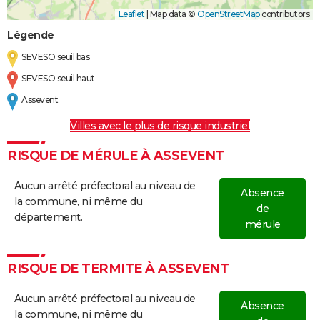
Leaflet
|
Map data ©
OpenStreetMap
contributors
Légende
SEVESO seuil bas
SEVESO seuil haut
Assevent
Villes avec le plus de risque industriel
RISQUE DE MÉRULE À ASSEVENT
Aucun arrêté préfectoral au niveau de
Absence
la commune, ni même du
de
département.
mérule
RISQUE DE TERMITE À ASSEVENT
Aucun arrêté préfectoral au niveau de
Absence
la commune, ni même du