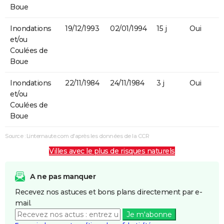
Boue
Inondations
19/12/1993
02/01/1994
15 j
Oui
et/ou
Coulées de
Boue
Inondations
22/11/1984
24/11/1984
3 j
Oui
et/ou
Coulées de
Boue
Source : Linternaute.com d'après les données de la CCR
Villes avec le plus de risques naturels
A ne pas manquer
Recevez nos astuces et bons plans directement par e-
mail.
Je m'abonne