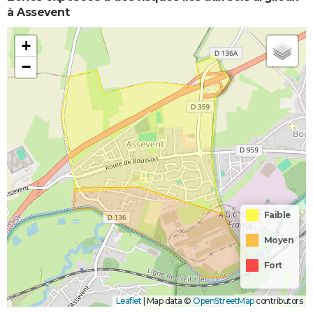
à Assevent
+
−
Faible
Moyen
Fort
Leaflet
|
Map data ©
OpenStreetMap
contributors