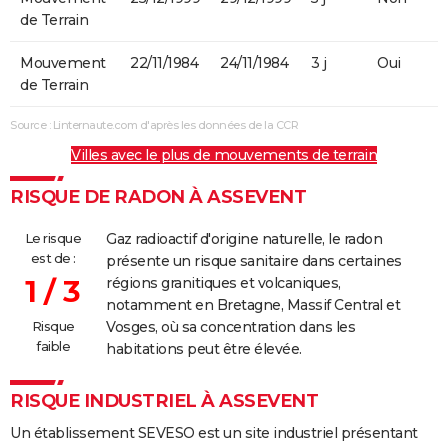
de Terrain
Mouvement
22/11/1984
24/11/1984
3 j
Oui
de Terrain
Source : Linternaute.com d'après les données de la CCR
Villes avec le plus de mouvements de terrain
RISQUE DE RADON À ASSEVENT
Le risque
Gaz radioactif d'origine naturelle, le radon
est de :
présente un risque sanitaire dans certaines
1 / 3
régions granitiques et volcaniques,
notamment en Bretagne, Massif Central et
Risque
Vosges, où sa concentration dans les
faible
habitations peut être élevée.
RISQUE INDUSTRIEL À ASSEVENT
Un établissement SEVESO est un site industriel présentant