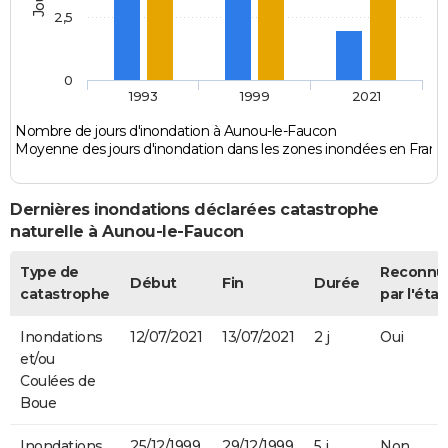
2,5
0
1993
1999
2021
Nombre de jours d'inondation à Aunou-le-Faucon
Moyenne des jours d'inondation dans les zones inondées en Franc
Dernières inondations déclarées catastrophe
naturelle à Aunou-le-Faucon
Type de
Reconnu
Début
Fin
Durée
catastrophe
par l'état
Inondations
12/07/2021
13/07/2021
2 j
Oui
et/ou
Coulées de
Boue
Inondations
25/12/1999
29/12/1999
5 j
Non