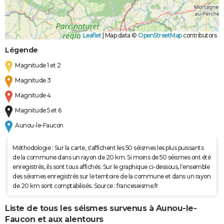
Leaflet
|
Map data ©
OpenStreetMap
contributors
Légende
Magnitude 1 et 2
Magnitude 3
Magnitude 4
Magnitude 5 et 6
Aunou-le-Faucon
Méthodologie : Sur la carte, s'affichent les 50 séismes les plus puissants
de la commune dans un rayon de 20 km. Si moins de 50 séismes ont été
enregistrés, ils sont tous affichés. Sur le graphique ci-dessous, l'ensemble
des séismes enregistrés sur le territoire de la commune et dans un rayon
de 20 km sont comptabilisés. Source : franceseisme.fr
Liste de tous les séismes survenus à Aunou-le-
Faucon et aux alentours