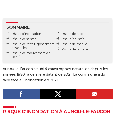
City break
Voyage de noces
Climat
Destinations
Voyage nature
Forum
+
PHOTO
GUIDES D'ACHAT
BONS PLANS
SOMMAIRE
Risque d’inondation
Risque de radon
CARTE DE VOEUX
Risque de séisme
Risque industriel
Risque de retrait-gonflement
Risque de mérule
Carte Bonne année
Carte Pâques
Carte de Noël
Carte Saint-Valentin
Carte d'anniversaire
DICTIONNAIRE
des argiles
Risque de termite
Risque de mouvement de
terrain
Biographies
Expressions
Dictionnaire
Citations
Proverbes
PROGRAMME TV
Aunou-le-Faucon a subi 4 catastrophes naturelles depuis les
COPAINS D'AVANT
années 1980, la dernière datant de 2021. La commune a dû
Se connecter
Collèges
Universités
Service militaire
S'inscrire
Lycées
Primaires
Entreprises
Avis de recherche
AVIS DE DÉCÈS
faire face à 1 inondation en 2021.
FORUM
Lifestyle
Sport
Television
Cinema
Bricolage
Culture
Auto
Voyage
RISQUE D’INONDATION À AUNOU-LE-FAUCON