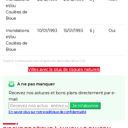
et/ou
Coulées de
Boue
Inondations
10/01/1993
15/01/1993
6 j
Oui
et/ou
Coulées de
Boue
Source : Linternaute.com d'après les données de la CCR
Villes avec le plus de risques naturels
A ne pas manquer
Recevez nos astuces et bons plans directement par e-
mail.
Je m'abonne
En savoir plus sur notre politique de confidentialité