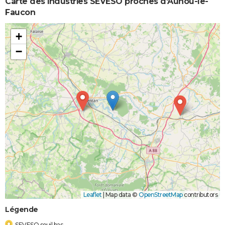
Carte des industries SEVESO proches d'Aunou-le-
Faucon
+
−
Leaflet
|
Map data ©
OpenStreetMap
contributors
Légende
SEVESO seuil bas