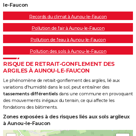
le-Faucon
Records du climat à Aunou-le-Faucon
Pollution de l'air à Aunou-le-Faucon
Pollution de l'eau à Aunou-le-Faucon
Pollution des sols à Aunou-le-Faucon
RISQUE DE RETRAIT-GONFLEMENT DES
ARGILES À AUNOU-LE-FAUCON
Le phénomène de retrait-gonflement des argiles, lié aux
variations d'humidité dans le sol, peut entraîner des
tassements différentiels
dans une commune en provoquant
des mouvements inégaux du terrain, ce qui affecte les
fondations des bâtiments.
Zones exposées à des risques liés aux sols argileux
à Aunou-le-Faucon