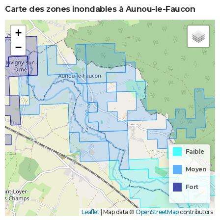
Carte des zones inondables à Aunou-le-Faucon
+
−
Faible
Moyen
Fort
Leaflet
|
Map data ©
OpenStreetMap
contributors