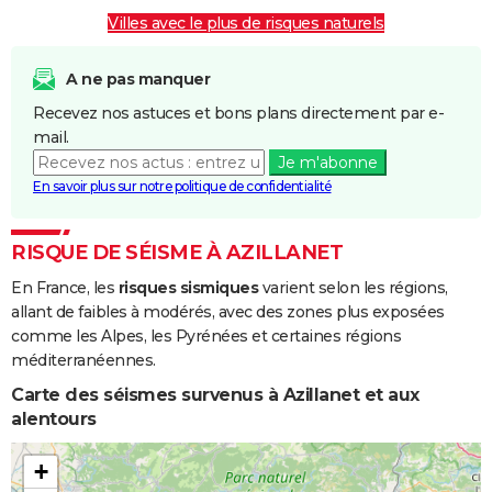
Boue
Villes avec le plus de risques naturels
Inondations
06/11/1982
10/11/1982
5 j
Oui
et/ou
A ne pas manquer
Coulées de
Recevez nos astuces et bons plans directement par e-
Boue
mail.
Je m'abonne
En savoir plus sur notre politique de confidentialité
RISQUE DE SÉISME À AZILLANET
En France, les
risques sismiques
varient selon les régions,
allant de faibles à modérés, avec des zones plus exposées
comme les Alpes, les Pyrénées et certaines régions
méditerranéennes.
Carte des séismes survenus à Azillanet et aux
alentours
+