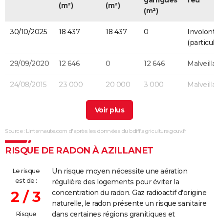
(m²)
(m²)
(m²)
30/10/2025
18 437
18 437
0
Involonta
(particulie
29/09/2020
12 646
0
12 646
Malveilla
24/08/2015
23 000
20 000
3 000
Malveilla
19/08/2015
160
0
160
Malveilla
19/08/2015
61 000
51 000
8 000
Malveilla
Source : Linternaute.com d'après les données du bdiff.agriculture.gouv.fr
10/08/2015
150
150
0
Naturelle
RISQUE DE RADON À AZILLANET
24/07/2015
1 200
0
1 200
Malveilla
Le risque
Un risque moyen nécessite une aération
est de :
régulière des logements pour éviter la
16/07/2015
13 000
3 000
10 000
Malveilla
2 / 3
concentration du radon. Gaz radioactif d'origine
naturelle, le radon présente un risque sanitaire
12/04/2015
2 500
2 000
0
Malveilla
Risque
dans certaines régions granitiques et