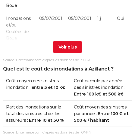
Boue
Inondations
05/07/2001
05/07/2001
1 j
Oui
et/ou
Coulées de
Boue
Inondations
12/11/1999
14/11/1999
3 j
Oui
et/ou
Source : Linternaute.com d'après les données de la CCR
Coulées de
Quel est le coût des inondations à Azillanet ?
Boue
Coût moyen des sinistres
Coût cumulé par année
Inondations
11/08/1997
11/08/1997
1 j
Oui
inondation :
Entre 5 et 10 k€
des sinistres inondation :
et/ou
Entre 100 k€ et 500 k€
Coulées de
Boue
Part des inondations sur le
Coût moyen des sinistres
total des sinistres chez les
par année :
Entre 100 € et
Inondations
01/06/1997
01/06/1997
1 j
Oui
assureurs :
Entre 10 et 50 %
500 € / habitant
et/ou
Coulées de
Source : Linternaute.com d'après les données de l'ONRN