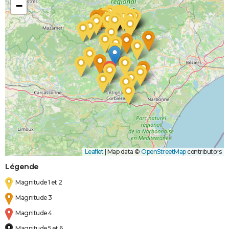
−
Leaflet
|
Map data ©
OpenStreetMap
contributors
Légende
Magnitude 1 et 2
Magnitude 3
Magnitude 4
Magnitude 5 et 6