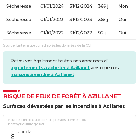
Sécheresse
01/01/2024
31/12/2024
366 j
Non
Sécheresse
01/01/2023
31/12/2023
365 j
Oui
Sécheresse
01/10/2022
31/12/2022
92 j
Oui
Source : Linternaute.com d'après les données de la CCR
Retrouvez également toutes nos annonces d'
appartements à acheter à Azillanet
ainsi que nos
maisons à vendre à Azillanet
.
RISQUE DE FEUX DE FORÊT À AZILLANET
Surfaces dévastées par les incendies à Azillanet
Source : Linternaute.com d'après les données du
bdiff.agriculture.gouv.fr
2 000k