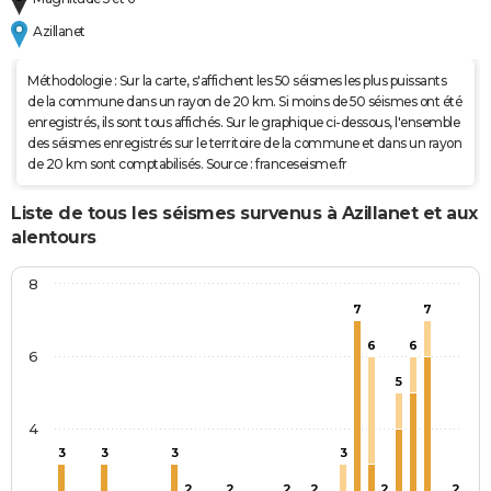
Azillanet
Méthodologie : Sur la carte, s'affichent les 50 séismes les plus puissants
de la commune dans un rayon de 20 km. Si moins de 50 séismes ont été
enregistrés, ils sont tous affichés. Sur le graphique ci-dessous, l'ensemble
des séismes enregistrés sur le territoire de la commune et dans un rayon
de 20 km sont comptabilisés. Source : franceseisme.fr
Liste de tous les séismes survenus à Azillanet et aux
alentours
8
7
7
6
6
6
5
4
3
3
3
3
2
2
2
2
2
2