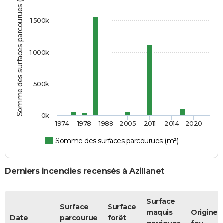
Somme des surfaces parcourues (m²)
1 500k
1 000k
500k
0k
1974
1978
1988
2005
2011
2014
2020
Somme des surfaces parcourues (m²)
Derniers incendies recensés à Azillanet
Surface
Surface
Surface
maquis
Origine 
Date
parcourue
forêt
garrigues
feu