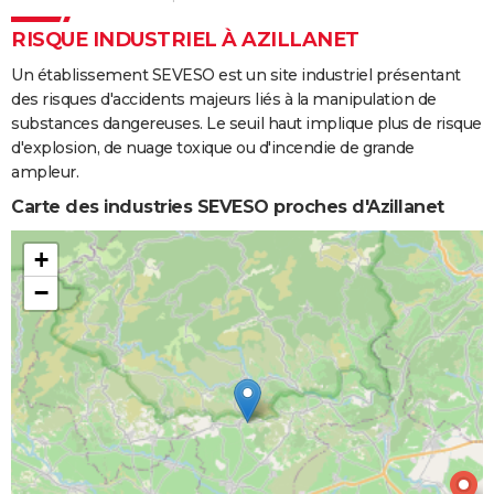
RISQUE INDUSTRIEL À AZILLANET
17/06/1976
30 000
0
0
Un établissement SEVESO est un site industriel présentant
29/02/1976
3 000
0
0
Involonta
des risques d'accidents majeurs liés à la manipulation de
(travaux)
substances dangereuses. Le seuil haut implique plus de risque
d'explosion, de nuage toxique ou d'incendie de grande
03/08/1974
10 000
0
0
ampleur.
Carte des industries SEVESO proches d'Azillanet
+
−