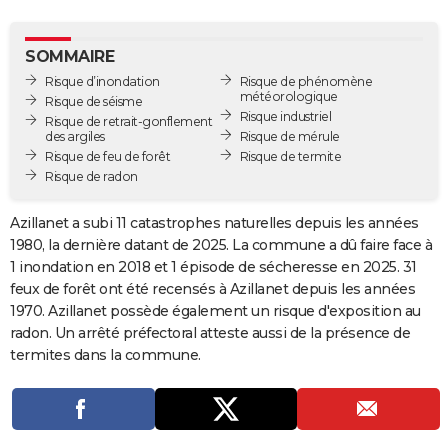
City break
Voyage de noces
Climat
Destinations
Voyage nature
Forum
+
PHOTO
SOMMAIRE
GUIDES D'ACHAT
Risque d’inondation
Risque de phénomène
météorologique
Risque de séisme
BONS PLANS
Risque industriel
Risque de retrait-gonflement
des argiles
Risque de mérule
CARTE DE VOEUX
Risque de feu de forêt
Risque de termite
Risque de radon
Carte Bonne année
Carte Pâques
Carte de Noël
Carte Saint-Valentin
Carte d'anniversaire
DICTIONNAIRE
Azillanet a subi 11 catastrophes naturelles depuis les années
Biographies
Expressions
Dictionnaire
Citations
Proverbes
PROGRAMME TV
1980, la dernière datant de 2025. La commune a dû faire face à
1 inondation en 2018 et 1 épisode de sécheresse en 2025. 31
COPAINS D'AVANT
feux de forêt ont été recensés à Azillanet depuis les années
Se connecter
Collèges
Universités
Service militaire
S'inscrire
Lycées
Primaires
Entreprises
Avis de recherche
AVIS DE DÉCÈS
1970. Azillanet possède également un risque d'exposition au
radon. Un arrêté préfectoral atteste aussi de la présence de
FORUM
termites dans la commune.
Lifestyle
Sport
Television
Cinema
Bricolage
Culture
Auto
Voyage