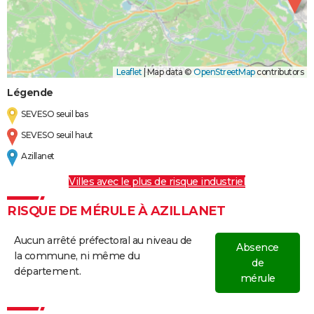
Leaflet
|
Map data ©
OpenStreetMap
contributors
Légende
SEVESO seuil bas
SEVESO seuil haut
Azillanet
Villes avec le plus de risque industriel
RISQUE DE MÉRULE À AZILLANET
Aucun arrêté préfectoral au niveau de
Absence
la commune, ni même du
de
département.
mérule