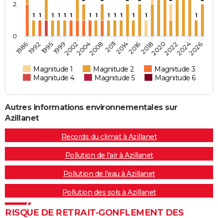
2
1
1
1
1
1
1
1
1
1
1
1
1
1
1
0
2014
2011
2008
2004
2002
1999
1995
1992
1986
2026
2024
2022
2020
2018
2016
Magnitude 1
Magnitude 2
Magnitude 3
Magnitude 4
Magnitude 5
Magnitude 6
Autres informations environnementales sur
Azillanet
Records du climat à Azillanet
Pollution de l'air à Azillanet
Pollution de l'eau à Azillanet
Pollution des sols à Azillanet
RISQUE DE RETRAIT-GONFLEMENT DES