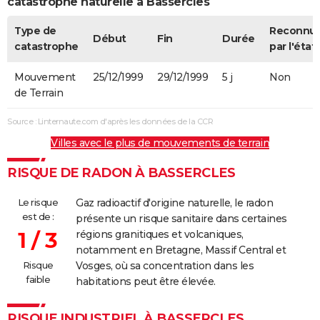
catastrophe naturelle à Bassercles
Type de
Reconnu
Début
Fin
Durée
catastrophe
par l'état
Mouvement
25/12/1999
29/12/1999
5 j
Non
de Terrain
Source : Linternaute.com d'après les données de la CCR
Villes avec le plus de mouvements de terrain
RISQUE DE RADON À BASSERCLES
Le risque
Gaz radioactif d'origine naturelle, le radon
est de :
présente un risque sanitaire dans certaines
1 / 3
régions granitiques et volcaniques,
notamment en Bretagne, Massif Central et
Risque
Vosges, où sa concentration dans les
faible
habitations peut être élevée.
RISQUE INDUSTRIEL À BASSERCLES