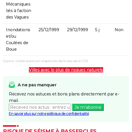
Mécaniques
liés à l'action
des Vagues
Inondations
25/12/1999
29/12/1999
5 j
Non
et/ou
Coulées de
Boue
Source : Linternaute.com d'après les données de la CCR
Villes avec le plus de risques naturels
A ne pas manquer
Recevez nos astuces et bons plans directement par e-
mail.
Je m'abonne
En savoir plus sur notre politique de confidentialité
RISQUE DE SÉISME À BASSERCLES