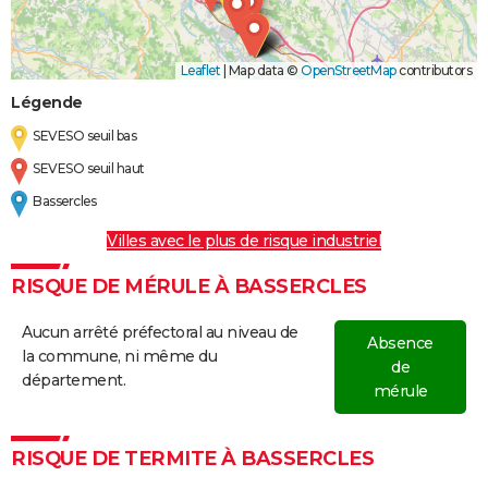
Leaflet
|
Map data ©
OpenStreetMap
contributors
Légende
SEVESO seuil bas
SEVESO seuil haut
Bassercles
Villes avec le plus de risque industriel
RISQUE DE MÉRULE À BASSERCLES
Aucun arrêté préfectoral au niveau de
Absence
la commune, ni même du
de
département.
mérule
RISQUE DE TERMITE À BASSERCLES