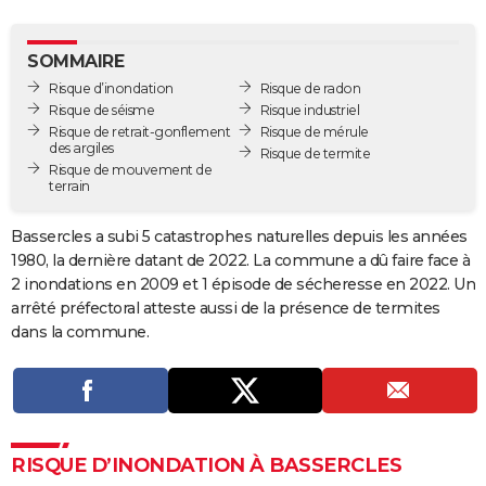
City break
Voyage de noces
Climat
Destinations
Voyage nature
Forum
+
PHOTO
SOMMAIRE
GUIDES D'ACHAT
Risque d’inondation
Risque de radon
Risque de séisme
Risque industriel
BONS PLANS
Risque de retrait-gonflement
Risque de mérule
des argiles
Risque de termite
CARTE DE VOEUX
Risque de mouvement de
terrain
Carte Bonne année
Carte Pâques
Carte de Noël
Carte Saint-Valentin
Carte d'anniversaire
DICTIONNAIRE
Bassercles a subi 5 catastrophes naturelles depuis les années
Biographies
Expressions
Dictionnaire
Citations
Proverbes
PROGRAMME TV
1980, la dernière datant de 2022. La commune a dû faire face à
2 inondations en 2009 et 1 épisode de sécheresse en 2022. Un
COPAINS D'AVANT
arrêté préfectoral atteste aussi de la présence de termites
Se connecter
Collèges
Universités
Service militaire
S'inscrire
Lycées
Primaires
Entreprises
Avis de recherche
dans la commune.
AVIS DE DÉCÈS
FORUM
Lifestyle
Sport
Television
Cinema
Bricolage
Culture
Auto
Voyage
RISQUE D’INONDATION À BASSERCLES