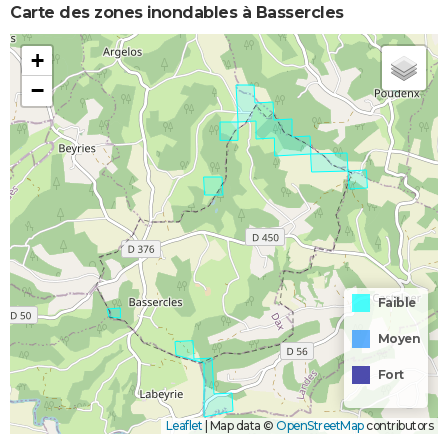
Carte des zones inondables à Bassercles
+
−
Faible
Moyen
Fort
Leaflet
|
Map data ©
OpenStreetMap
contributors