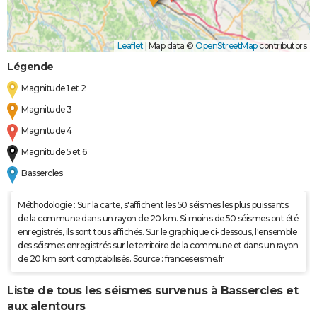
Leaflet
|
Map data ©
OpenStreetMap
contributors
Légende
Magnitude 1 et 2
Magnitude 3
Magnitude 4
Magnitude 5 et 6
Bassercles
Méthodologie : Sur la carte, s'affichent les 50 séismes les plus puissants
de la commune dans un rayon de 20 km. Si moins de 50 séismes ont été
enregistrés, ils sont tous affichés. Sur le graphique ci-dessous, l'ensemble
des séismes enregistrés sur le territoire de la commune et dans un rayon
de 20 km sont comptabilisés. Source : franceseisme.fr
Liste de tous les séismes survenus à Bassercles et
aux alentours