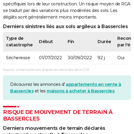
spécifiques lors de leur construction. Un risque moyen de RGA
se traduit par des variations plus modérées des sols. Les
dégâts sont généralement moins importants.
Derniers sinistres liés aux sols argileux à Bassercles
Type de
Recon
Début
Fin
Durée
catastrophe
par l'ét
Sécheresse
01/07/2022
30/09/2022
92 j
Oui
Source : Linternaute.com d'après les données de la CCR
Découvrez les annonces d'
appartements en vente à
Bassercles
et les
maisons à acheter à Bassercles
.
RISQUE DE MOUVEMENT DE TERRAIN À
BASSERCLES
Derniers mouvements de terrain déclarés