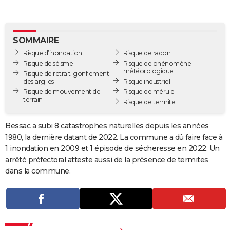
City break
Voyage de noces
Climat
Destinations
Voyage nature
Forum
+
PHOTO
GUIDES D'ACHAT
SOMMAIRE
Risque d’inondation
Risque de radon
BONS PLANS
Risque de séisme
Risque de phénomène
météorologique
Risque de retrait-gonflement
CARTE DE VOEUX
des argiles
Risque industriel
Risque de mouvement de
Risque de mérule
Carte Bonne année
Carte Pâques
Carte de Noël
Carte Saint-Valentin
Carte d'anniversaire
DICTIONNAIRE
terrain
Risque de termite
Biographies
Expressions
Dictionnaire
Citations
Proverbes
PROGRAMME TV
Bessac a subi 8 catastrophes naturelles depuis les années
1980, la dernière datant de 2022. La commune a dû faire face à
COPAINS D'AVANT
1 inondation en 2009 et 1 épisode de sécheresse en 2022. Un
Se connecter
Collèges
Universités
Service militaire
S'inscrire
Lycées
Primaires
Entreprises
Avis de recherche
AVIS DE DÉCÈS
arrêté préfectoral atteste aussi de la présence de termites
dans la commune.
FORUM
Lifestyle
Sport
Television
Cinema
Bricolage
Culture
Auto
Voyage