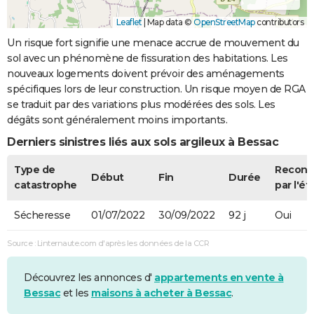
Leaflet
|
Map data ©
OpenStreetMap
contributors
Un risque fort signifie une menace accrue de mouvement du
sol avec un phénomène de fissuration des habitations. Les
nouveaux logements doivent prévoir des aménagements
spécifiques lors de leur construction. Un risque moyen de RGA
se traduit par des variations plus modérées des sols. Les
dégâts sont généralement moins importants.
Derniers sinistres liés aux sols argileux à Bessac
Type de
Recon
Début
Fin
Durée
catastrophe
par l'ét
Sécheresse
01/07/2022
30/09/2022
92 j
Oui
Source : Linternaute.com d'après les données de la CCR
Découvrez les annonces d'
appartements en vente à
Bessac
et les
maisons à acheter à Bessac
.