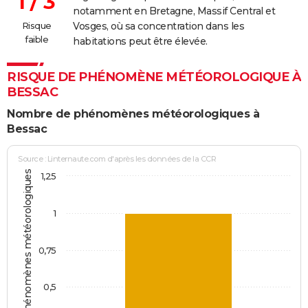
1 / 3
notamment en Bretagne, Massif Central et
Risque
Vosges, où sa concentration dans les
faible
habitations peut être élevée.
RISQUE DE PHÉNOMÈNE MÉTÉOROLOGIQUE À
BESSAC
Nombre de phénomènes météorologiques à
Bessac
Source : Linternaute.com d'après les données de la CCR
Jours avec phénomènes météorologiques
1,25
1
0,75
0,5