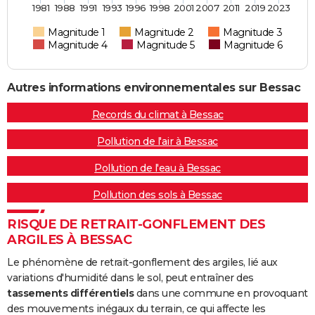
1981
1988
1991
1993
1996
1998
2001
2007
2011
2019
2023
Magnitude 1
Magnitude 2
Magnitude 3
Magnitude 4
Magnitude 5
Magnitude 6
Autres informations environnementales sur Bessac
Records du climat à Bessac
Pollution de l'air à Bessac
Pollution de l'eau à Bessac
Pollution des sols à Bessac
RISQUE DE RETRAIT-GONFLEMENT DES
ARGILES À BESSAC
Le phénomène de retrait-gonflement des argiles, lié aux
variations d'humidité dans le sol, peut entraîner des
tassements différentiels
dans une commune en provoquant
des mouvements inégaux du terrain, ce qui affecte les