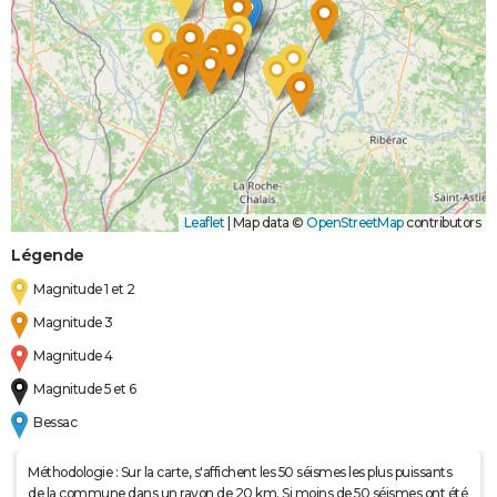
Leaflet
|
Map data ©
OpenStreetMap
contributors
Légende
Magnitude 1 et 2
Magnitude 3
Magnitude 4
Magnitude 5 et 6
Bessac
Méthodologie : Sur la carte, s'affichent les 50 séismes les plus puissants
de la commune dans un rayon de 20 km. Si moins de 50 séismes ont été