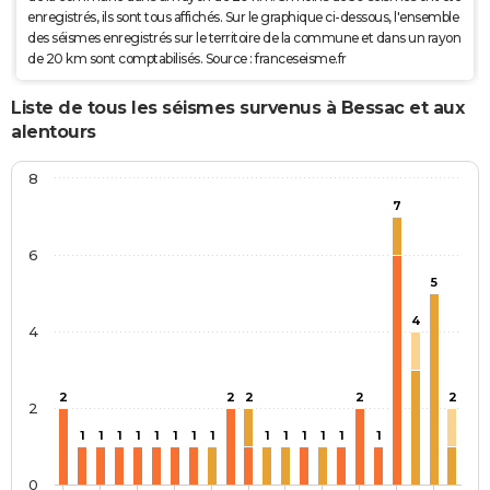
enregistrés, ils sont tous affichés. Sur le graphique ci-dessous, l'ensemble
des séismes enregistrés sur le territoire de la commune et dans un rayon
de 20 km sont comptabilisés. Source : franceseisme.fr
Liste de tous les séismes survenus à Bessac et aux
alentours
8
7
6
5
4
4
2
2
2
2
2
2
1
1
1
1
1
1
1
1
1
1
1
1
1
1
0