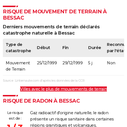
RISQUE DE MOUVEMENT DE TERRAIN À
BESSAC
Derniers mouvements de terrain déclarés
catastrophe naturelle à Bessac
Type de
Reconnu
Début
Fin
Durée
catastrophe
par l'état
Mouvement
25/12/1999
29/12/1999
5 j
Non
de Terrain
Source : Linternaute.com d'après les données de la CCR
Villes avec le plus de mouvements de terrain
RISQUE DE RADON À BESSAC
Le risque
Gaz radioactif d'origine naturelle, le radon
est de :
présente un risque sanitaire dans certaines
régions granitiques et volcaniques,