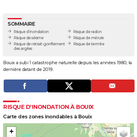
City break
Voyage de noces
Climat
Destinations
Voyage nature
Forum
+
PHOTO
GUIDES D'ACHAT
SOMMAIRE
Risque d’inondation
Risque de radon
BONS PLANS
Risque de séisme
Risque de mérule
Risque de retrait-gonflement
Risque de termite
CARTE DE VOEUX
des argiles
Carte Bonne année
Carte Pâques
Carte de Noël
Carte Saint-Valentin
Carte d'anniversaire
DICTIONNAIRE
Bouix a subi 1 catastrophe naturelle depuis les années 1980, la
Biographies
Expressions
Dictionnaire
Citations
Proverbes
dernière datant de 2019.
PROGRAMME TV
COPAINS D'AVANT
Se connecter
Collèges
Universités
Service militaire
S'inscrire
Lycées
Primaires
Entreprises
Avis de recherche
AVIS DE DÉCÈS
RISQUE D’INONDATION À BOUIX
FORUM
Carte des zones inondables à Bouix
Lifestyle
Sport
Television
Cinema
Bricolage
Culture
Auto
Voyage
+