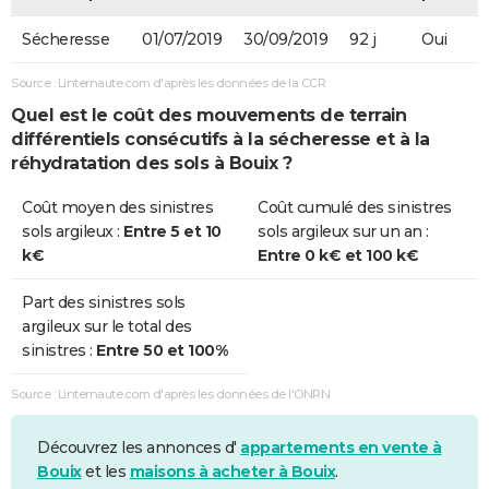
Sécheresse
01/07/2019
30/09/2019
92 j
Oui
Source : Linternaute.com d'après les données de la CCR
Quel est le coût des mouvements de terrain
différentiels consécutifs à la sécheresse et à la
réhydratation des sols à Bouix ?
Coût moyen des sinistres
Coût cumulé des sinistres
sols argileux :
Entre 5 et 10
sols argileux sur un an :
k€
Entre 0 k€ et 100 k€
Part des sinistres sols
argileux sur le total des
sinistres :
Entre 50 et 100%
Source : Linternaute.com d'après les données de l'ONRN
Découvrez les annonces d'
appartements en vente à
Bouix
et les
maisons à acheter à Bouix
.