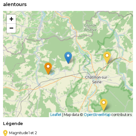
alentours
+
−
Leaflet
|
Map data ©
OpenStreetMap
contributors
Légende
Magnitude 1 et 2