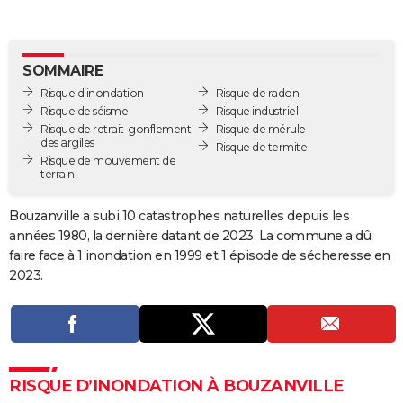
City break
Voyage de noces
Climat
Destinations
Voyage nature
Forum
+
PHOTO
GUIDES D'ACHAT
SOMMAIRE
Risque d’inondation
Risque de radon
BONS PLANS
Risque de séisme
Risque industriel
Risque de retrait-gonflement
Risque de mérule
CARTE DE VOEUX
des argiles
Risque de termite
Risque de mouvement de
Carte Bonne année
Carte Pâques
Carte de Noël
Carte Saint-Valentin
Carte d'anniversaire
DICTIONNAIRE
terrain
Biographies
Expressions
Dictionnaire
Citations
Proverbes
PROGRAMME TV
Bouzanville a subi 10 catastrophes naturelles depuis les
années 1980, la dernière datant de 2023. La commune a dû
COPAINS D'AVANT
faire face à 1 inondation en 1999 et 1 épisode de sécheresse en
Se connecter
Collèges
Universités
Service militaire
S'inscrire
Lycées
Primaires
Entreprises
Avis de recherche
2023.
AVIS DE DÉCÈS
FORUM
Lifestyle
Sport
Television
Cinema
Bricolage
Culture
Auto
Voyage
RISQUE D’INONDATION À BOUZANVILLE