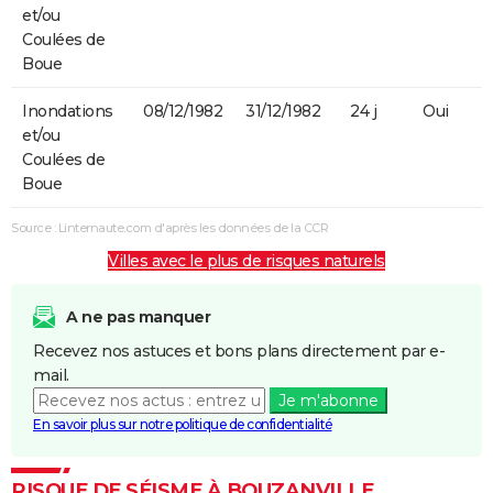
et/ou
Coulées de
Boue
Inondations
08/12/1982
31/12/1982
24 j
Oui
et/ou
Coulées de
Boue
Source : Linternaute.com d'après les données de la CCR
Villes avec le plus de risques naturels
A ne pas manquer
Recevez nos astuces et bons plans directement par e-
mail.
Je m'abonne
En savoir plus sur notre politique de confidentialité
RISQUE DE SÉISME À BOUZANVILLE