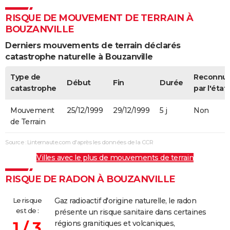
RISQUE DE MOUVEMENT DE TERRAIN À
BOUZANVILLE
Derniers mouvements de terrain déclarés
catastrophe naturelle à Bouzanville
Type de
Reconnu
Début
Fin
Durée
catastrophe
par l'état
Mouvement
25/12/1999
29/12/1999
5 j
Non
de Terrain
Source : Linternaute.com d'après les données de la CCR
Villes avec le plus de mouvements de terrain
RISQUE DE RADON À BOUZANVILLE
Le risque
Gaz radioactif d'origine naturelle, le radon
est de :
présente un risque sanitaire dans certaines
1 / 3
régions granitiques et volcaniques,