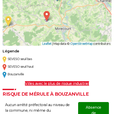
Leaflet
|
Map data ©
OpenStreetMap
contributors
Légende
SEVESO seuil bas
SEVESO seuil haut
Bouzanville
Villes avec le plus de risque industriel
RISQUE DE MÉRULE À BOUZANVILLE
Aucun arrêté préfectoral au niveau de
Absence
la commune, ni même du
de