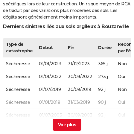
spécifiques lors de leur construction. Un risque moyen de RGA
se traduit par des variations plus modérées des sols. Les
dégâts sont généralement moins importants.
Derniers sinistres liés aux sols argileux à Bouzanville
Type de
Recon
Début
Fin
Durée
catastrophe
par l'ét
Sécheresse
01/01/2023
31/12/2023
365 j
Non
Sécheresse
01/01/2022
30/09/2022
273 j
Oui
Sécheresse
01/07/2019
30/09/2019
92 j
Non
Sécheresse
01/01/2019
31/03/2019
90 j
Oui
Sécheresse
01/07/2003
30/09/2003
92 j
Oui
Sécheresse
01/08/1989
31/12/1992
1249 j
Oui