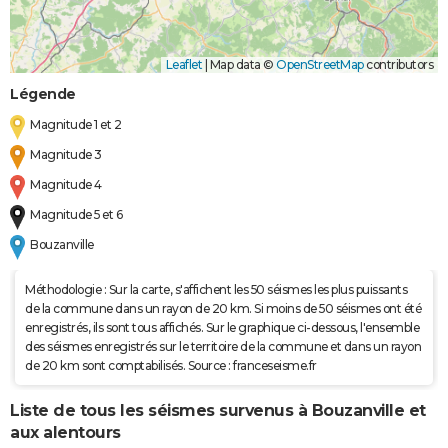
Leaflet
|
Map data ©
OpenStreetMap
contributors
Légende
Magnitude 1 et 2
Magnitude 3
Magnitude 4
Magnitude 5 et 6
Bouzanville
Méthodologie : Sur la carte, s'affichent les 50 séismes les plus puissants
de la commune dans un rayon de 20 km. Si moins de 50 séismes ont été
enregistrés, ils sont tous affichés. Sur le graphique ci-dessous, l'ensemble
des séismes enregistrés sur le territoire de la commune et dans un rayon
de 20 km sont comptabilisés. Source : franceseisme.fr
Liste de tous les séismes survenus à Bouzanville et
aux alentours