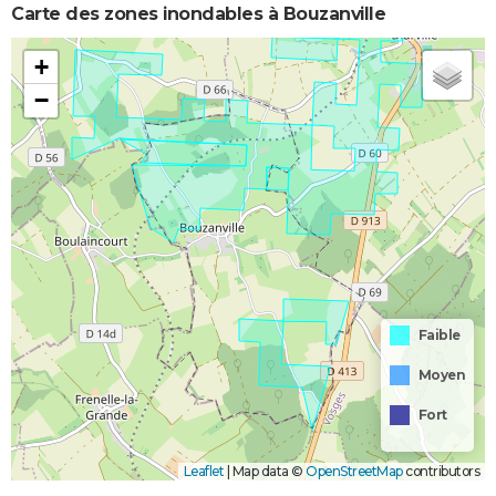
Carte des zones inondables à Bouzanville
+
−
Faible
Moyen
Fort
Leaflet
|
Map data ©
OpenStreetMap
contributors