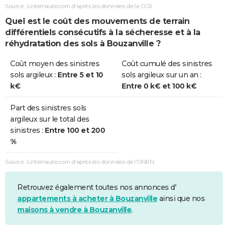
Source : Linternaute.com d'après les données de la CCR
Quel est le coût des mouvements de terrain
différentiels consécutifs à la sécheresse et à la
réhydratation des sols à Bouzanville ?
Coût moyen des sinistres
Coût cumulé des sinistres
sols argileux :
Entre 5 et 10
sols argileux sur un an :
k€
Entre 0 k€ et 100 k€
Part des sinistres sols
argileux sur le total des
sinistres :
Entre 100 et 200
%
Source : Linternaute.com d'après les données de l'ONRN
Retrouvez également toutes nos annonces d'
appartements à acheter à Bouzanville
ainsi que nos
maisons à vendre à Bouzanville
.