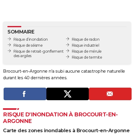
City break
Voyage de noces
Climat
Destinations
Voyage nature
Forum
+
PHOTO
GUIDES D'ACHAT
BONS PLANS
SOMMAIRE
Risque d’inondation
Risque de radon
CARTE DE VOEUX
Risque de séisme
Risque industriel
Risque de retrait-gonflement
Risque de mérule
Carte Bonne année
Carte Pâques
Carte de Noël
Carte Saint-Valentin
Carte d'anniversaire
DICTIONNAIRE
des argiles
Risque de termite
Biographies
Expressions
Dictionnaire
Citations
Proverbes
PROGRAMME TV
Brocourt-en-Argonne n'a subi aucune catastrophe naturelle
durant les 40 dernières années.
COPAINS D'AVANT
Se connecter
Collèges
Universités
Service militaire
S'inscrire
Lycées
Primaires
Entreprises
Avis de recherche
AVIS DE DÉCÈS
FORUM
RISQUE D’INONDATION À BROCOURT-EN-
Lifestyle
Sport
Television
Cinema
Bricolage
Culture
Auto
Voyage
ARGONNE
Carte des zones inondables à Brocourt-en-Argonne