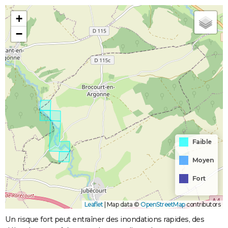
+
−
Faible
Moyen
Fort
Leaflet
|
Map data ©
OpenStreetMap
contributors
Un risque fort peut entraîner des inondations rapides, des