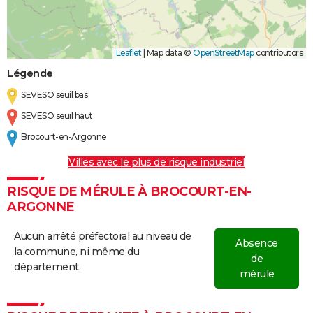
Leaflet
|
Map data ©
OpenStreetMap
contributors
Légende
SEVESO seuil bas
SEVESO seuil haut
Brocourt-en-Argonne
Villes avec le plus de risque industriel
RISQUE DE MÉRULE À BROCOURT-EN-
ARGONNE
Aucun arrêté préfectoral au niveau de
Absence
la commune, ni même du
de
département.
mérule