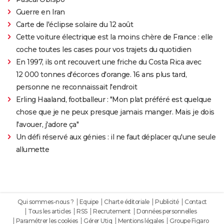
Guerre en Iran
Carte de l'éclipse solaire du 12 août
Cette voiture électrique est la moins chère de France : elle
coche toutes les cases pour vos trajets du quotidien
En 1997, ils ont recouvert une friche du Costa Rica avec
12 000 tonnes d'écorces d'orange. 16 ans plus tard,
personne ne reconnaissait l'endroit
Erling Haaland, footballeur : "Mon plat préféré est quelque
chose que je ne peux presque jamais manger. Mais je dois
l'avouer, j'adore ça"
Un défi réservé aux génies : il ne faut déplacer qu'une seule
allumette
Qui sommes-nous ?
Equipe
Charte éditoriale
Publicité
Contact
Tous les articles
RSS
Recrutement
Données personnelles
Paramétrer les cookies
Gérer Utiq
Mentions légales
Groupe Figaro