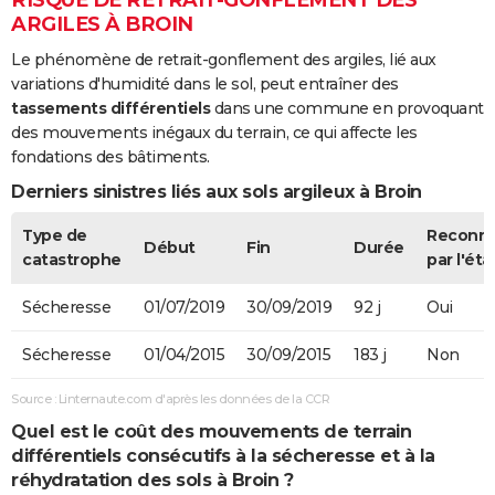
ARGILES À BROIN
Le phénomène de retrait-gonflement des argiles, lié aux
variations d'humidité dans le sol, peut entraîner des
tassements différentiels
dans une commune en provoquant
des mouvements inégaux du terrain, ce qui affecte les
fondations des bâtiments.
Derniers sinistres liés aux sols argileux à Broin
Type de
Reconn
Début
Fin
Durée
catastrophe
par l'éta
Sécheresse
01/07/2019
30/09/2019
92 j
Oui
Sécheresse
01/04/2015
30/09/2015
183 j
Non
Source : Linternaute.com d'après les données de la CCR
Quel est le coût des mouvements de terrain
différentiels consécutifs à la sécheresse et à la
réhydratation des sols à Broin ?