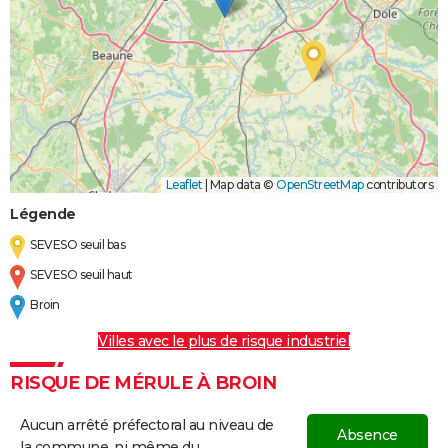
Leaflet
|
Map data ©
OpenStreetMap
contributors
Légende
SEVESO seuil bas
SEVESO seuil haut
Broin
Villes avec le plus de risque industriel
RISQUE DE MÉRULE À BROIN
Aucun arrêté préfectoral au niveau de
Absence
la commune, ni même du