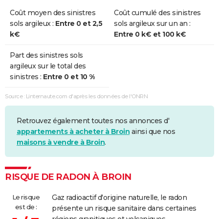
Coût moyen des sinistres
Coût cumulé des sinistres
sols argileux :
Entre 0 et 2,5
sols argileux sur un an :
k€
Entre 0 k€ et 100 k€
Part des sinistres sols
argileux sur le total des
sinistres :
Entre 0 et 10 %
Source : Linternaute.com d'après les données de l'ONRN
Retrouvez également toutes nos annonces d'
appartements à acheter à Broin
ainsi que nos
maisons à vendre à Broin
.
RISQUE DE RADON À BROIN
Le risque
Gaz radioactif d'origine naturelle, le radon
est de :
présente un risque sanitaire dans certaines
régions granitiques et volcaniques,