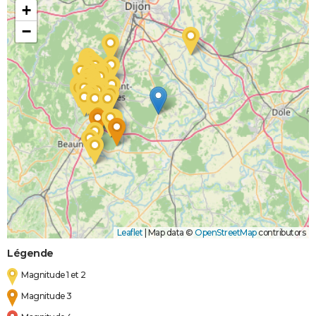
+
−
Leaflet
|
Map data ©
OpenStreetMap
contributors
Légende
Magnitude 1 et 2
Magnitude 3