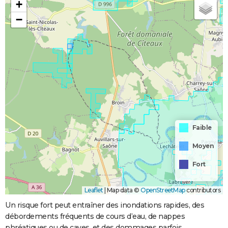
+
−
Faible
Moyen
Fort
Leaflet
|
Map data ©
OpenStreetMap
contributors
Un risque fort peut entraîner des inondations rapides, des
débordements fréquents de cours d’eau, de nappes
phréatiques ou de caves, et des dommages parfois