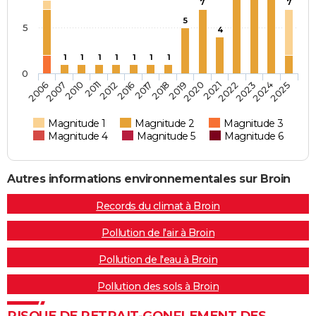
7
7
5
5
4
1
1
1
1
1
1
1
0
2006
2018
2025
2017
2024
2016
2023
2012
2022
2011
2021
2010
2020
2007
2019
Magnitude 1
Magnitude 2
Magnitude 3
Magnitude 4
Magnitude 5
Magnitude 6
Autres informations environnementales sur Broin
Records du climat à Broin
Pollution de l'air à Broin
Pollution de l'eau à Broin
Pollution des sols à Broin
RISQUE DE RETRAIT-GONFLEMENT DES