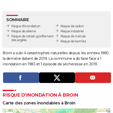
City break
Voyage de noces
Climat
Destinations
Voyage nature
Forum
+
PHOTO
GUIDES D'ACHAT
SOMMAIRE
Risque d’inondation
Risque de radon
BONS PLANS
Risque de séisme
Risque industriel
Risque de retrait-gonflement
Risque de mérule
CARTE DE VOEUX
des argiles
Risque de termite
Carte Bonne année
Carte Pâques
Carte de Noël
Carte Saint-Valentin
Carte d'anniversaire
DICTIONNAIRE
Broin a subi 4 catastrophes naturelles depuis les années 1980,
Biographies
Expressions
Dictionnaire
Citations
Proverbes
PROGRAMME TV
la dernière datant de 2019. La commune a dû faire face à 1
inondation en 1983 et 1 épisode de sécheresse en 2019.
COPAINS D'AVANT
Se connecter
Collèges
Universités
Service militaire
S'inscrire
Lycées
Primaires
Entreprises
Avis de recherche
AVIS DE DÉCÈS
FORUM
RISQUE D’INONDATION À BROIN
Lifestyle
Sport
Television
Cinema
Bricolage
Culture
Auto
Voyage
Carte des zones inondables à Broin