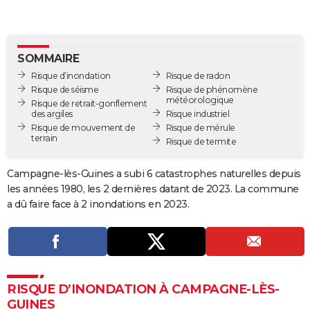
City break
Voyage de noces
Climat
Destinations
Voyage nature
Forum
+
PHOTO
GUIDES D'ACHAT
SOMMAIRE
BONS PLANS
Risque d’inondation
Risque de radon
Risque de séisme
Risque de phénomène
météorologique
CARTE DE VOEUX
Risque de retrait-gonflement
des argiles
Risque industriel
Carte Bonne année
Carte Pâques
Carte de Noël
Carte Saint-Valentin
Carte d'anniversaire
Risque de mouvement de
Risque de mérule
DICTIONNAIRE
terrain
Risque de termite
Biographies
Expressions
Dictionnaire
Citations
Proverbes
PROGRAMME TV
Campagne-lès-Guines a subi 6 catastrophes naturelles depuis
COPAINS D'AVANT
les années 1980, les 2 dernières datant de 2023. La commune
a dû faire face à 2 inondations en 2023.
Se connecter
Collèges
Universités
Service militaire
S'inscrire
Lycées
Primaires
Entreprises
Avis de recherche
AVIS DE DÉCÈS
FORUM
Lifestyle
Sport
Television
Cinema
Bricolage
Culture
Auto
Voyage
RISQUE D’INONDATION À CAMPAGNE-LÈS-
GUINES