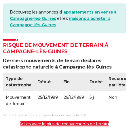
Découvrez les annonces d'
appartements en vente à
Campagne-lès-Guines
et les
maisons à acheter à
Campagne-lès-Guines
.
RISQUE DE MOUVEMENT DE TERRAIN À
CAMPAGNE-LÈS-GUINES
Derniers mouvements de terrain déclarés
catastrophe naturelle à Campagne-lès-Guines
Type de
Reconnu
Début
Fin
Durée
catastrophe
par l'état
Mouvement
25/12/1999
29/12/1999
5 j
Non
de Terrain
Source : Linternaute.com d'après les données de la CCR
Villes avec le plus de mouvements de terrain