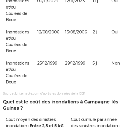
Inondations
02/11/2023
12/11/2023
11 j
Oui
et/ou
Coulées de
Boue
Inondations
12/08/2006
13/08/2006
2 j
Oui
et/ou
Coulées de
Boue
Inondations
25/12/1999
29/12/1999
5 j
Non
et/ou
Coulées de
Boue
Source : Linternaute.com d'après les données de la CCR
Quel est le coût des inondations à Campagne-lès-
Guines ?
Coût moyen des sinistres
Coût cumulé par année
inondation :
Entre 2,5 et 5 k€
des sinistres inondation :