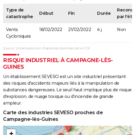
Type de
Reconn
Début
Fin
Durée
catastrophe
par l'éta
Vents
18/02/2022
21/02/2022
4 j
Non
Cycloniques
Source : Linternaute.com d'après les données de la CCR
RISQUE INDUSTRIEL À CAMPAGNE-LÈS-
GUINES
Un établissement SEVESO est un site industriel présentant
des risques d'accidents majeurs liés à la manipulation de
substances dangereuses. Le seuil haut implique plus de risque
d'explosion, de nuage toxique ou d'incendie de grande
ampleur.
Carte des industries SEVESO proches de
Campagne-lès-Guines
+