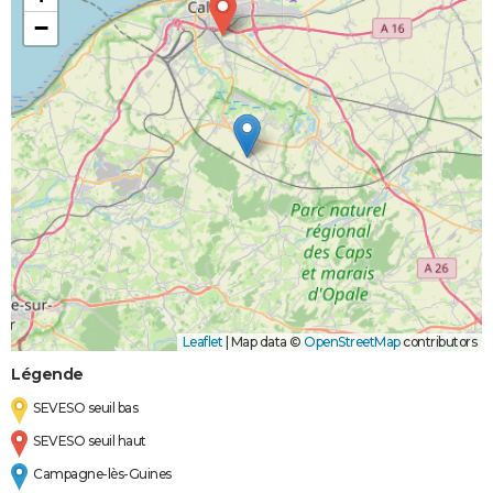
−
Leaflet
|
Map data ©
OpenStreetMap
contributors
Légende
SEVESO seuil bas
SEVESO seuil haut
Campagne-lès-Guines