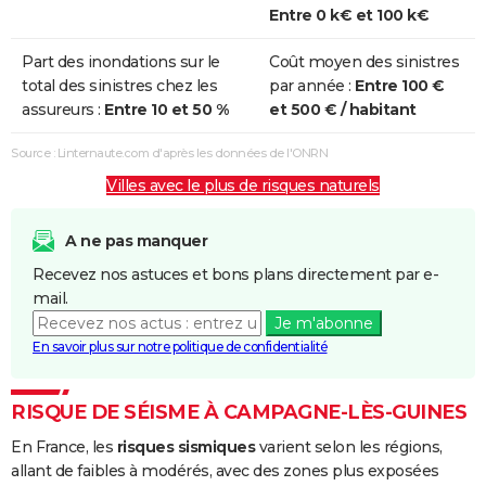
Entre 0 k€ et 100 k€
Part des inondations sur le
Coût moyen des sinistres
total des sinistres chez les
par année :
Entre 100 €
assureurs :
Entre 10 et 50 %
et 500 € / habitant
Source : Linternaute.com d'après les données de l'ONRN
Villes avec le plus de risques naturels
A ne pas manquer
Recevez nos astuces et bons plans directement par e-
mail.
Je m'abonne
En savoir plus sur notre politique de confidentialité
RISQUE DE SÉISME À CAMPAGNE-LÈS-GUINES
En France, les
risques sismiques
varient selon les régions,
allant de faibles à modérés, avec des zones plus exposées