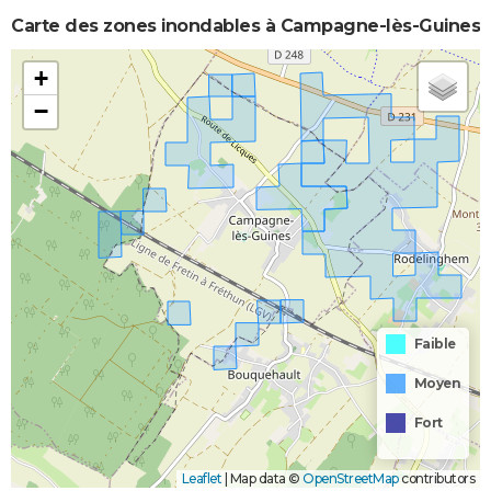
Carte des zones inondables à Campagne-lès-Guines
+
−
Faible
Moyen
Fort
Leaflet
|
Map data ©
OpenStreetMap
contributors