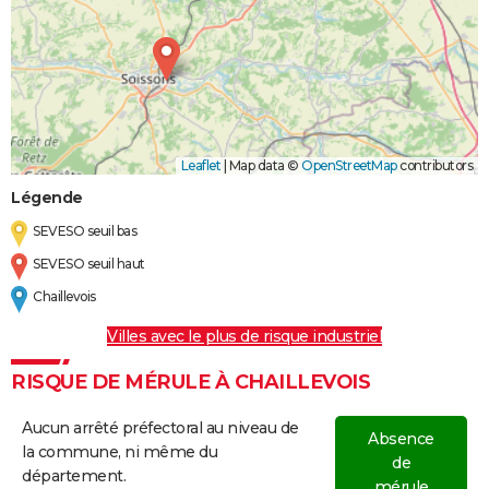
Leaflet
|
Map data ©
OpenStreetMap
contributors
Légende
SEVESO seuil bas
SEVESO seuil haut
Chaillevois
Villes avec le plus de risque industriel
RISQUE DE MÉRULE À CHAILLEVOIS
Aucun arrêté préfectoral au niveau de
Absence
la commune, ni même du
de
département.
mérule