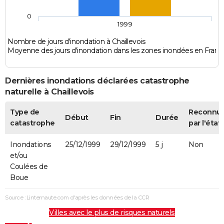
0
1999
Nombre de jours d'inondation à Chaillevois
Moyenne des jours d'inondation dans les zones inondées en Franc
Dernières inondations déclarées catastrophe
naturelle à Chaillevois
Type de
Reconnu
Début
Fin
Durée
catastrophe
par l'état
Inondations
25/12/1999
29/12/1999
5 j
Non
et/ou
Coulées de
Boue
Source : Linternaute.com d'après les données de la CCR
Villes avec le plus de risques naturels