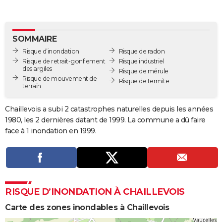
City break
Voyage de noces
Climat
Destinations
Voyage nature
Forum
+
PHOTO
GUIDES D'ACHAT
SOMMAIRE
Risque d’inondation
Risque de radon
BONS PLANS
Risque de retrait-gonflement
Risque industriel
des argiles
Risque de mérule
CARTE DE VOEUX
Risque de mouvement de
Risque de termite
terrain
Carte Bonne année
Carte Pâques
Carte de Noël
Carte Saint-Valentin
Carte d'anniversaire
DICTIONNAIRE
Chaillevois a subi 2 catastrophes naturelles depuis les années
Biographies
Expressions
Dictionnaire
Citations
Proverbes
PROGRAMME TV
1980, les 2 dernières datant de 1999. La commune a dû faire
face à 1 inondation en 1999.
COPAINS D'AVANT
Se connecter
Collèges
Universités
Service militaire
S'inscrire
Lycées
Primaires
Entreprises
Avis de recherche
AVIS DE DÉCÈS
FORUM
RISQUE D’INONDATION À CHAILLEVOIS
Lifestyle
Sport
Television
Cinema
Bricolage
Culture
Auto
Voyage
Carte des zones inondables à Chaillevois