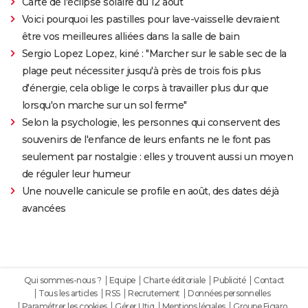
Carte de l'éclipse solaire du 12 août
Voici pourquoi les pastilles pour lave-vaisselle devraient
être vos meilleures alliées dans la salle de bain
Sergio Lopez Lopez, kiné : "Marcher sur le sable sec de la
plage peut nécessiter jusqu'à près de trois fois plus
d'énergie, cela oblige le corps à travailler plus dur que
lorsqu'on marche sur un sol ferme"
Selon la psychologie, les personnes qui conservent des
souvenirs de l'enfance de leurs enfants ne le font pas
seulement par nostalgie : elles y trouvent aussi un moyen
de réguler leur humeur
Une nouvelle canicule se profile en août, des dates déjà
avancées
Qui sommes-nous ?
Equipe
Charte éditoriale
Publicité
Contact
Tous les articles
RSS
Recrutement
Données personnelles
Paramétrer les cookies
Gérer Utiq
Mentions légales
Groupe Figaro