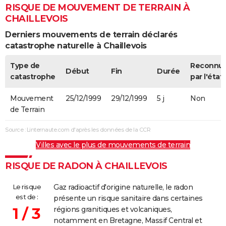
RISQUE DE MOUVEMENT DE TERRAIN À
CHAILLEVOIS
Derniers mouvements de terrain déclarés
catastrophe naturelle à Chaillevois
Type de
Reconnu
Début
Fin
Durée
catastrophe
par l'état
Mouvement
25/12/1999
29/12/1999
5 j
Non
de Terrain
Source : Linternaute.com d'après les données de la CCR
Villes avec le plus de mouvements de terrain
RISQUE DE RADON À CHAILLEVOIS
Le risque
Gaz radioactif d'origine naturelle, le radon
est de :
présente un risque sanitaire dans certaines
1 / 3
régions granitiques et volcaniques,
notamment en Bretagne, Massif Central et