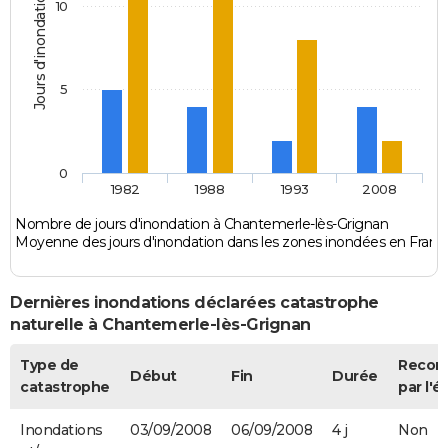
Jours d'inondation
10
5
0
1982
1988
1993
2008
Nombre de jours d'inondation à Chantemerle-lès-Grignan
Moyenne des jours d'inondation dans les zones inondées en Franc
Dernières inondations déclarées catastrophe
naturelle à Chantemerle-lès-Grignan
Type de
Recon
Début
Fin
Durée
catastrophe
par l'é
Inondations
03/09/2008
06/09/2008
4 j
Non