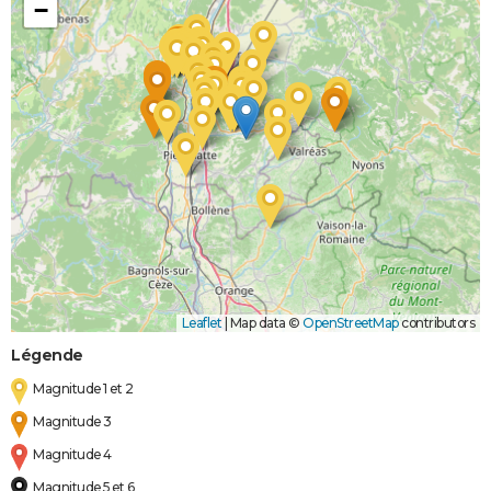
−
Leaflet
|
Map data ©
OpenStreetMap
contributors
Légende
Magnitude 1 et 2
Magnitude 3
Magnitude 4
Magnitude 5 et 6