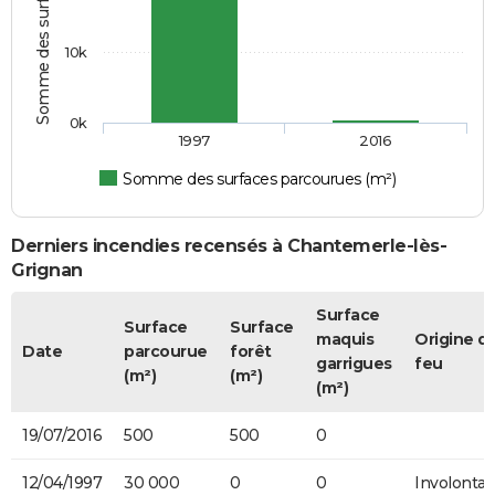
10k
0k
1997
2016
Somme des surfaces parcourues (m²)
Derniers incendies recensés à Chantemerle-lès-
Grignan
Surface
Surface
Surface
maquis
Origine d
Date
parcourue
forêt
garrigues
feu
(m²)
(m²)
(m²)
19/07/2016
500
500
0
12/04/1997
30 000
0
0
Involontai