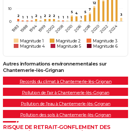
12
10
7
5
5
4
3
2
2
2
2
2
1
1
1
1
1
1
1
1
0
1994
2008
2018
2024
1983
1999
2010
2020
1988
2002
2016
2022
Magnitude 1
Magnitude 2
Magnitude 3
Magnitude 4
Magnitude 5
Magnitude 6
Autres informations environnementales sur
Chantemerle-lès-Grignan
Records du climat à Chantemerle-lès-Grignan
Pollution de l'air à Chantemerle-lès-Grignan
Pollution de l'eau à Chantemerle-lès-Grignan
Pollution des sols à Chantemerle-lès-Grignan
RISQUE DE RETRAIT-GONFLEMENT DES