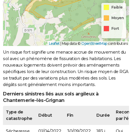
Faible
Moyen
Fort
Leaflet
|
Map data ©
OpenStreetMap
contributors
Un risque fort signifie une menace accrue de mouvement du
sol avec un phénomène de fissuration des habitations. Les
nouveaux logements doivent prévoir des aménagements
spécifiques lors de leur construction. Un risque moyen de RGA
se traduit par des variations plus modérées des sols. Les
dégâts sont généralement moins importants.
Derniers sinistres liés aux sols argileux à
Chantemerle-lès-Grignan
Type de
Recon
Début
Fin
Durée
catastrophe
par l'ét
Sécheresse
01/04/2022
30/09/2022
183 j
Oui