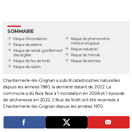
City break
Voyage de noces
Climat
Destinations
Voyage nature
Forum
+
PHOTO
GUIDES D'ACHAT
BONS PLANS
SOMMAIRE
Risque d’inondation
Risque de phénomène
CARTE DE VOEUX
météorologique
Risque de séisme
Risque industriel
Risque de retrait-gonflement
Carte Bonne année
Carte Pâques
Carte de Noël
Carte Saint-Valentin
Carte d'anniversaire
DICTIONNAIRE
des argiles
Risque de mérule
Risque de feu de forêt
Risque de termite
Biographies
Expressions
Dictionnaire
Citations
Proverbes
Risque de radon
PROGRAMME TV
COPAINS D'AVANT
Chantemerle-lès-Grignan a subi 8 catastrophes naturelles
depuis les années 1980, la dernière datant de 2022. La
Se connecter
Collèges
Universités
Service militaire
S'inscrire
Lycées
Primaires
Entreprises
Avis de recherche
AVIS DE DÉCÈS
commune a dû faire face à 1 inondation en 2008 et 1 épisode
de sécheresse en 2022. 2 feux de forêt ont été recensés à
FORUM
Chantemerle-lès-Grignan depuis les années 1970.
Lifestyle
Sport
Television
Cinema
Bricolage
Culture
Auto
Voyage