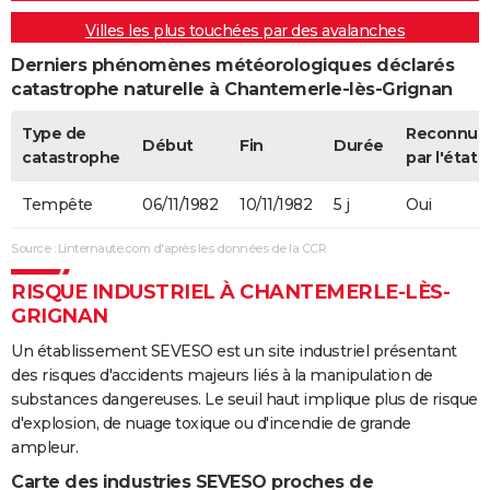
Villes les plus touchées par des avalanches
Derniers phénomènes météorologiques déclarés
catastrophe naturelle à Chantemerle-lès-Grignan
Type de
Reconnue
Début
Fin
Durée
catastrophe
par l'état
Tempête
06/11/1982
10/11/1982
5 j
Oui
Source : Linternaute.com d'après les données de la CCR
RISQUE INDUSTRIEL À CHANTEMERLE-LÈS-
GRIGNAN
Un établissement SEVESO est un site industriel présentant
des risques d'accidents majeurs liés à la manipulation de
substances dangereuses. Le seuil haut implique plus de risque
d'explosion, de nuage toxique ou d'incendie de grande
ampleur.
Carte des industries SEVESO proches de