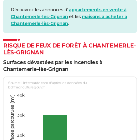
Découvrez les annonces d'
appartements en vente à
Chantemerle-lès-Grignan
et les
maisons à acheter à
Chantemerle-lès-Grignan
.
RISQUE DE FEUX DE FORÊT À CHANTEMERLE-
LÈS-GRIGNAN
Surfaces dévastées par les incendies à
Chantemerle-lès-Grignan
Source : Linternaute.com d'après les données du
bdiff.agriculture.gouv.fr
40k
Somme des surfaces parcourues (m²)
30k
20k