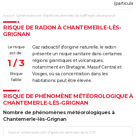
(particulier
Source : Linternaute.com d'après les données du bdiff.agriculture.gouv.fr
RISQUE DE RADON À CHANTEMERLE-LÈS-
GRIGNAN
Le risque
Gaz radioactif d'origine naturelle, le radon
est de :
présente un risque sanitaire dans certaines
1 / 3
régions granitiques et volcaniques,
notamment en Bretagne, Massif Central et
Risque
Vosges, où sa concentration dans les
faible
habitations peut être élevée.
RISQUE DE PHÉNOMÈNE MÉTÉOROLOGIQUE À
CHANTEMERLE-LÈS-GRIGNAN
Nombre de phénomènes météorologiques à
Chantemerle-lès-Grignan
Source : Linternaute.com d'après les données de la CCR