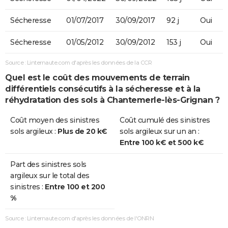
Sécheresse
01/07/2017
30/09/2017
92 j
Oui
Sécheresse
01/05/2012
30/09/2012
153 j
Oui
Source : Linternaute.com d'après les données de la CCR
Quel est le coût des mouvements de terrain
différentiels consécutifs à la sécheresse et à la
réhydratation des sols à Chantemerle-lès-Grignan ?
Coût moyen des sinistres
Coût cumulé des sinistres
sols argileux :
Plus de 20 k€
sols argileux sur un an :
Entre 100 k€ et 500 k€
Part des sinistres sols
argileux sur le total des
sinistres :
Entre 100 et 200
%
Source : Linternaute.com d'après les données de l'ONRN