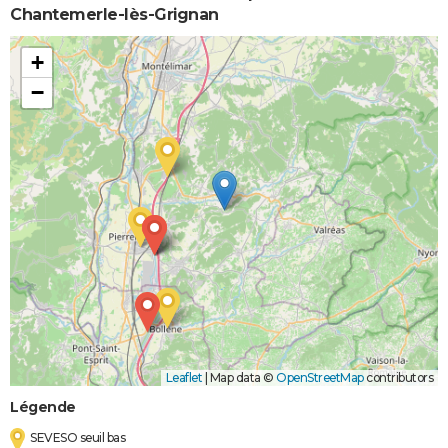
Chantemerle-lès-Grignan
+
−
Leaflet
|
Map data ©
OpenStreetMap
contributors
Légende
SEVESO seuil bas