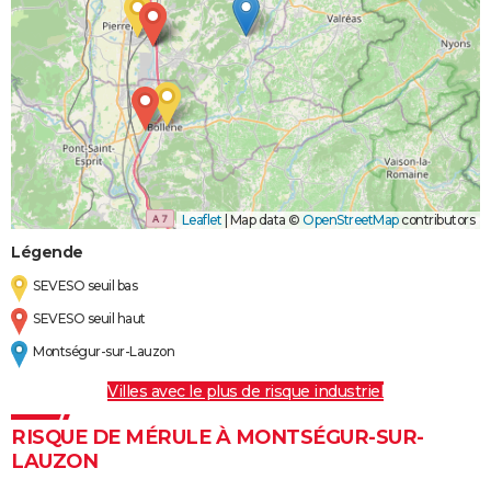
Leaflet
|
Map data ©
OpenStreetMap
contributors
Légende
SEVESO seuil bas
SEVESO seuil haut
Montségur-sur-Lauzon
Villes avec le plus de risque industriel
RISQUE DE MÉRULE À MONTSÉGUR-SUR-
LAUZON