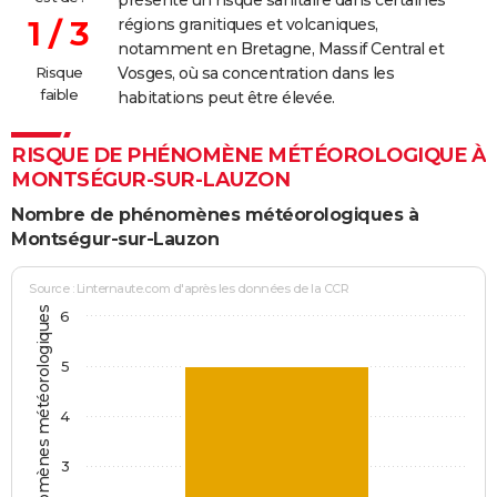
présente un risque sanitaire dans certaines
1 / 3
régions granitiques et volcaniques,
06/12/2001
20 000
20 000
0
Involonta
notamment en Bretagne, Massif Central et
(travaux)
Risque
Vosges, où sa concentration dans les
faible
habitations peut être élevée.
11/02/2001
13 000
10 000
3 000
Involonta
(particulie
RISQUE DE PHÉNOMÈNE MÉTÉOROLOGIQUE À
MONTSÉGUR-SUR-LAUZON
07/07/1991
1 000
0
0
Nombre de phénomènes météorologiques à
Montségur-sur-Lauzon
Source : Linternaute.com d'après les données de la CCR
Jours avec phénomènes météorologiques
6
5
4
3