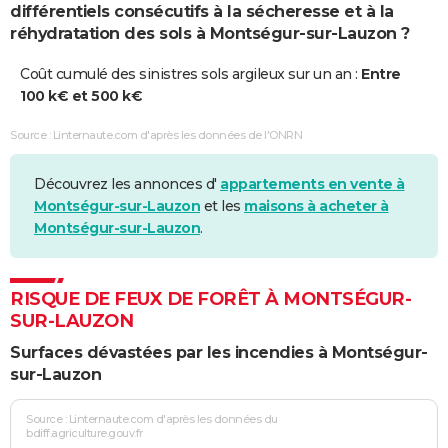
différentiels consécutifs à la sécheresse et à la
réhydratation des sols à Montségur-sur-Lauzon ?
Coût cumulé des sinistres sols argileux sur un an :
Entre
100 k€ et 500 k€
Source : Linternaute.com d'après les données de l'ONRN
Découvrez les annonces d'
appartements en vente à
Montségur-sur-Lauzon
et les
maisons à acheter à
Montségur-sur-Lauzon
.
RISQUE DE FEUX DE FORÊT À MONTSÉGUR-
SUR-LAUZON
Surfaces dévastées par les incendies à Montségur-
sur-Lauzon
Source : Linternaute.com d'après les données du
bdiff.agriculture.gouv.fr