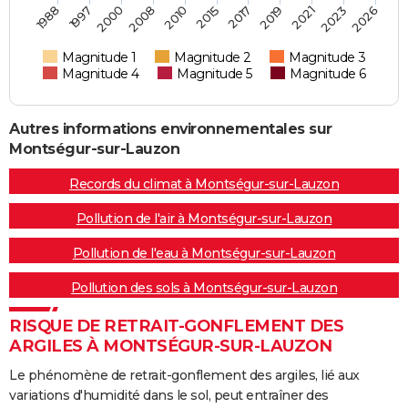
2019
2017
2015
2010
2008
2000
1997
1988
2026
2023
2021
Magnitude 1
Magnitude 2
Magnitude 3
Magnitude 4
Magnitude 5
Magnitude 6
Autres informations environnementales sur
Montségur-sur-Lauzon
Records du climat à Montségur-sur-Lauzon
Pollution de l'air à Montségur-sur-Lauzon
Pollution de l'eau à Montségur-sur-Lauzon
Pollution des sols à Montségur-sur-Lauzon
RISQUE DE RETRAIT-GONFLEMENT DES
ARGILES À MONTSÉGUR-SUR-LAUZON
Le phénomène de retrait-gonflement des argiles, lié aux
variations d'humidité dans le sol, peut entraîner des