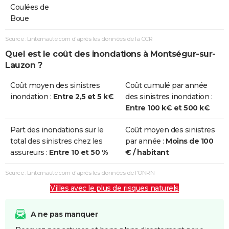
Coulées de
Boue
Source : Linternaute.com d'après les données de la CCR
Quel est le coût des inondations à Montségur-sur-
Lauzon ?
Coût moyen des sinistres
Coût cumulé par année
inondation :
Entre 2,5 et 5 k€
des sinistres inondation :
Entre 100 k€ et 500 k€
Part des inondations sur le
Coût moyen des sinistres
total des sinistres chez les
par année :
Moins de 100
assureurs :
Entre 10 et 50 %
€ / habitant
Source : Linternaute.com d'après les données de l'ONRN
Villes avec le plus de risques naturels
A ne pas manquer