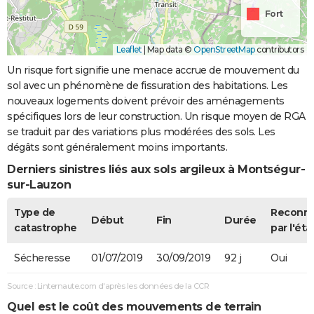
Fort
Leaflet
|
Map data ©
OpenStreetMap
contributors
Un risque fort signifie une menace accrue de mouvement du
sol avec un phénomène de fissuration des habitations. Les
nouveaux logements doivent prévoir des aménagements
spécifiques lors de leur construction. Un risque moyen de RGA
se traduit par des variations plus modérées des sols. Les
dégâts sont généralement moins importants.
Derniers sinistres liés aux sols argileux à Montségur-
sur-Lauzon
Type de
Reconn
Début
Fin
Durée
catastrophe
par l'éta
Sécheresse
01/07/2019
30/09/2019
92 j
Oui
Source : Linternaute.com d'après les données de la CCR
Quel est le coût des mouvements de terrain