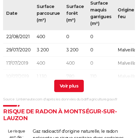
Surface
Surface
Surface
maquis
Origine 
Date
parcourue
forêt
garrigues
feu
(m²)
(m²)
(m²)
22/08/2021
400
0
0
29/07/2020
3 200
3 200
0
Malveilla
17/07/2019
400
400
0
Malveilla
10/07/2019
1 130
780
110
Malveilla
06/07/2019
1 000
1 000
0
Malveilla
Source : Linternaute.com d'après les données du bdiff.agriculture.gouv.fr
03/07/2019
1 830
1 830
0
Malveilla
RISQUE DE RADON À MONTSÉGUR-SUR-
19/08/2017
800
800
0
LAUZON
01/06/2004
2 500
0
2 500
Involonta
Le risque
Gaz radioactif d'origine naturelle, le radon
(particulie
est de :