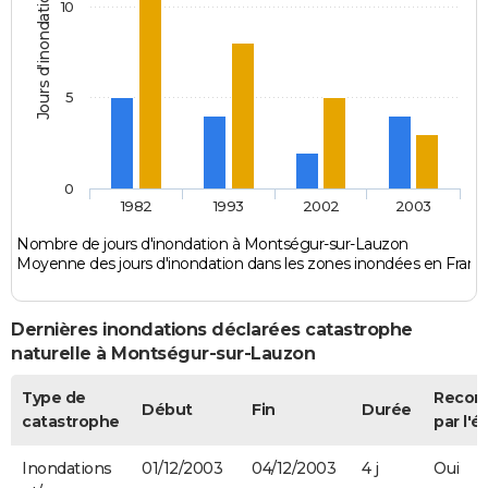
Jours d'inondation
10
5
0
1982
1993
2002
2003
Nombre de jours d'inondation à Montségur-sur-Lauzon
Moyenne des jours d'inondation dans les zones inondées en Franc
Dernières inondations déclarées catastrophe
naturelle à Montségur-sur-Lauzon
Type de
Recon
Début
Fin
Durée
catastrophe
par l'é
Inondations
01/12/2003
04/12/2003
4 j
Oui