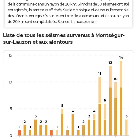
de la commune dans un rayon de 20 km. Si moins de 50 séismes ont été
enregistrés, ils sont tous affichés. Sur le graphique ci-dessous, l'ensemble
des séismes enregistrés sur le territoire de la commune et dans un rayon
de 20 km sont comptabilisés. Source : franceseisme.fr
Liste de tous les séismes survenus à Montségur-
sur-Lauzon et aux alentours
15
14
13
11
10
10
6
5
5
4
4
3
3
3
2
2
2
2
1
1
1
1
1
1
0