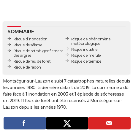
City break
Voyage de noces
Climat
Destinations
Voyage nature
Forum
+
PHOTO
GUIDES D'ACHAT
BONS PLANS
SOMMAIRE
Risque d’inondation
Risque de phénomène
CARTE DE VOEUX
météorologique
Risque de séisme
Risque industriel
Risque de retrait-gonflement
Carte Bonne année
Carte Pâques
Carte de Noël
Carte Saint-Valentin
Carte d'anniversaire
DICTIONNAIRE
des argiles
Risque de mérule
Risque de feu de forêt
Risque de termite
Biographies
Expressions
Dictionnaire
Citations
Proverbes
Risque de radon
PROGRAMME TV
COPAINS D'AVANT
Montségur-sur-Lauzon a subi 7 catastrophes naturelles depuis
les années 1980, la dernière datant de 2019. La commune a dû
Se connecter
Collèges
Universités
Service militaire
S'inscrire
Lycées
Primaires
Entreprises
Avis de recherche
AVIS DE DÉCÈS
faire face à 1 inondation en 2003 et 1 épisode de sécheresse
en 2019. 11 feux de forêt ont été recensés à Montségur-sur-
FORUM
Lauzon depuis les années 1970.
Lifestyle
Sport
Television
Cinema
Bricolage
Culture
Auto
Voyage