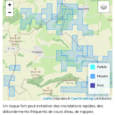
+
−
Faible
Moyen
Fort
Leaflet
|
Map data ©
OpenStreetMap
contributors
Un risque fort peut entraîner des inondations rapides, des
débordements fréquents de cours d’eau, de nappes