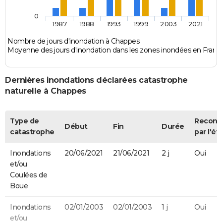
0
1987
1988
1993
1999
2003
2021
Nombre de jours d'inondation à Chappes
Moyenne des jours d'inondation dans les zones inondées en Franc
Dernières inondations déclarées catastrophe
naturelle à Chappes
Type de
Recon
Début
Fin
Durée
catastrophe
par l'ét
Inondations
20/06/2021
21/06/2021
2 j
Oui
et/ou
Coulées de
Boue
Inondations
02/01/2003
02/01/2003
1 j
Oui
et/ou