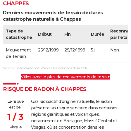
CHAPPES
Derniers mouvements de terrain déclarés
catastrophe naturelle à Chappes
Type de
Reconnu
Début
Fin
Durée
catastrophe
par l'état
Mouvement
25/12/1999
29/12/1999
5 j
Non
de Terrain
Source : Linternaute.com d'après les données de la CCR
Villes avec le plus de mouvements de terrain
RISQUE DE RADON À CHAPPES
Le risque
Gaz radioactif d'origine naturelle, le radon
est de :
présente un risque sanitaire dans certaines
1 / 3
régions granitiques et volcaniques,
notamment en Bretagne, Massif Central et
Risque
Vosges, où sa concentration dans les