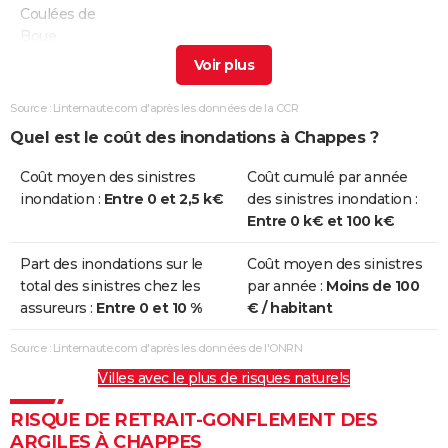
Coulées de
Boue
Inondations
25/12/1999
29/12/1999
5 j
Non
et/ou
Source : Linternaute.com d'après les données de la CCR
Coulées de
Quel est le coût des inondations à Chappes ?
Boue
Coût moyen des sinistres
Coût cumulé par année
Inondations
11/01/1993
22/01/1993
12 j
Oui
inondation :
Entre 0 et 2,5 k€
des sinistres inondation :
et/ou
Entre 0 k€ et 100 k€
Coulées de
Boue
Part des inondations sur le
Coût moyen des sinistres
total des sinistres chez les
par année :
Moins de 100
Inondations
23/07/1988
23/07/1988
1 j
Oui
assureurs :
Entre 0 et 10 %
€ / habitant
et/ou
Coulées de
Source : Linternaute.com d'après les données de l'ONRN
Boue
Villes avec le plus de risques naturels
Inondations
14/07/1987
14/07/1987
1 j
Oui
RISQUE DE RETRAIT-GONFLEMENT DES
et/ou
ARGILES À CHAPPES