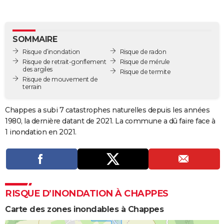
City break
Voyage de noces
Climat
Destinations
Voyage nature
Forum
+
PHOTO
GUIDES D'ACHAT
SOMMAIRE
Risque d’inondation
Risque de radon
BONS PLANS
Risque de retrait-gonflement
Risque de mérule
des argiles
Risque de termite
CARTE DE VOEUX
Risque de mouvement de
terrain
Carte Bonne année
Carte Pâques
Carte de Noël
Carte Saint-Valentin
Carte d'anniversaire
DICTIONNAIRE
Chappes a subi 7 catastrophes naturelles depuis les années
Biographies
Expressions
Dictionnaire
Citations
Proverbes
PROGRAMME TV
1980, la dernière datant de 2021. La commune a dû faire face à
1 inondation en 2021.
COPAINS D'AVANT
Se connecter
Collèges
Universités
Service militaire
S'inscrire
Lycées
Primaires
Entreprises
Avis de recherche
AVIS DE DÉCÈS
FORUM
RISQUE D’INONDATION À CHAPPES
Lifestyle
Sport
Television
Cinema
Bricolage
Culture
Auto
Voyage
Carte des zones inondables à Chappes