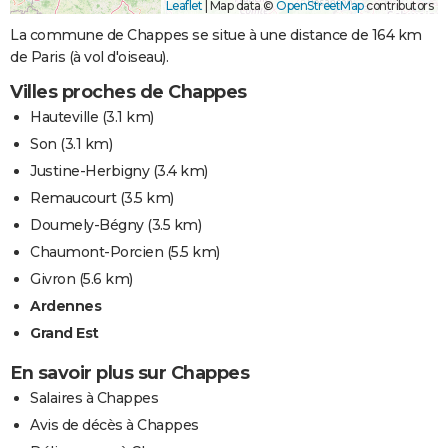
Leaflet
|
Map data ©
OpenStreetMap
contributors
La commune de Chappes se situe à une distance de 164 km
de Paris (à vol d'oiseau).
Villes proches de Chappes
Hauteville
(3.1 km)
Son
(3.1 km)
Justine-Herbigny
(3.4 km)
Remaucourt
(3.5 km)
Doumely-Bégny
(3.5 km)
Chaumont-Porcien
(5.5 km)
Givron
(5.6 km)
Ardennes
Grand Est
En savoir plus sur Chappes
Salaires à Chappes
Avis de décès à Chappes