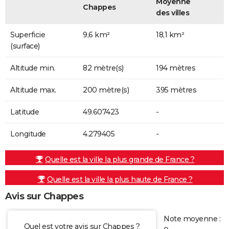
Moyenne
Chappes
des villes
Superficie
9,6 km²
18,1 km²
(surface)
Altitude min.
82 mètre(s)
194 mètres
Altitude max.
200 mètre(s)
395 mètres
Latitude
49.607423
-
Longitude
4.279405
-
Quelle est la ville la plus grande de France ?
Quelle est la ville la plus haute de France ?
Avis sur Chappes
Note moyenne :
Quel est votre avis sur Chappes ?