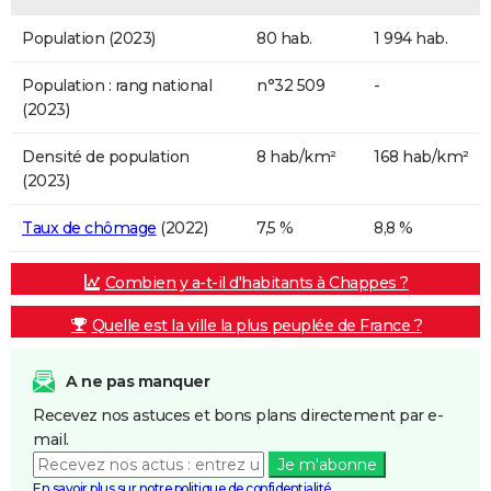
Population (2023)
80 hab.
1 994 hab.
Population : rang national
n°32 509
-
(2023)
Densité de population
8 hab/km²
168 hab/km²
(2023)
Taux de chômage
(2022)
7,5 %
8,8 %
Combien y a-t-il d'habitants à Chappes ?
Quelle est la ville la plus peuplée de France ?
A ne pas manquer
Recevez nos astuces et bons plans directement par e-
mail.
Je m'abonne
En savoir plus sur notre politique de confidentialité